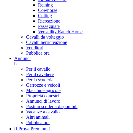
Reining
Cowhorse
Cutting
Ricreazione
Passeggiate
Versatility Ranch Horse
Cavalli da volteggio
Cavalli perricreazione
Venditori
Pubblica ora
Annunci
b
Per il cavallo
Per il cavaliere
Per la scuderia
Carrozze e veicoli
Macchine agricole
Proprietà equestri
Annunci di lavoro
Posti in scuderia disponibili
Vacanze a cavallo
Altri animali
Pubblica ora

Prova Premium
