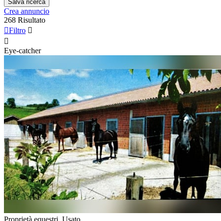
Salva ricerca
Crea annuncio
268 Risultato

Filtro


Eye-catcher
Proprietà equestri, Usato