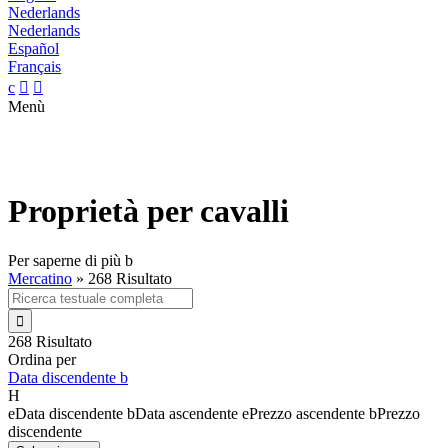
Nederlands
Nederlands
Español
Français
c


Menù
Proprietà per cavalli
Per saperne di più
b
Mercatino
»
268 Risultato

268 Risultato
Ordina per
Data discendente
b
H
e
Data discendente
b
Data ascendente
e
Prezzo ascendente
b
Prezzo
discendente