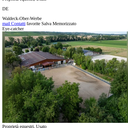
DE
Waldeck-Ober-Werbe
mail
Contatti
favorite
Salva
Memorizzato
Eye-catcher
Proprietà equestri, Usato