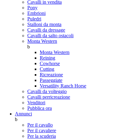
Cavalli in vendita
Pony
Embrioni
Puledri
Stalloni da monta
Cavalli da dressage
Cavalli da salto ostacoli
Monta Western
b
Monta Western
Reining
Cowhorse
Cutting
Ricreazione
Passeggiate
Versatility Ranch Horse
Cavalli da volteggio
Cavalli perricreazione
Venditori
Pubblica ora
Annunci
b
Per il cavallo
Per il cavaliere
Per la scuderia