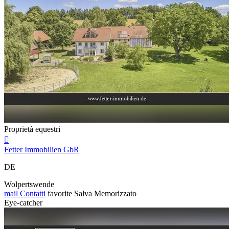
Proprietà equestri

Fetter Immobilien GbR
DE
Wolpertswende
mail
Contatti
favorite
Salva
Memorizzato
Eye-catcher