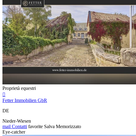
Proprietà equestri

Fetter Immobilien GbR
DE
Nieder-Wiesen
mail
Contatti
favorite
Salva
Memorizzato
Eye-catcher