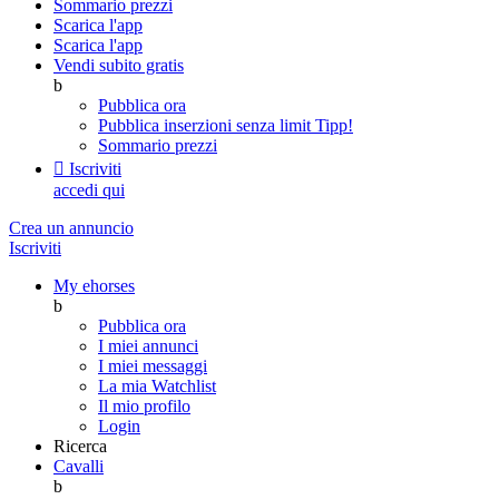
Sommario prezzi
Scarica l'app
Scarica l'app
Vendi subito gratis
b
Pubblica ora
Pubblica inserzioni senza limit
Tipp!
Sommario prezzi

Iscriviti
accedi qui
Crea un annuncio
Iscriviti
My ehorses
b
Pubblica ora
I miei annunci
I miei messaggi
La mia Watchlist
Il mio profilo
Login
Ricerca
Cavalli
b