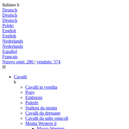
Italiano
b
Deutsch
Deutsch
Deutsch
Polski
English
English
Nederlands
Nederlands
Español
Français
Nuovo oggi: 286
|
venduto: 574
H
Cavalli
b
Cavalli in vendita
Pony
Embrioni
Puledri
Stalloni da monta
Cavalli da dressage
Cavalli da salto ostacoli
Monta Western
d
Monta Western