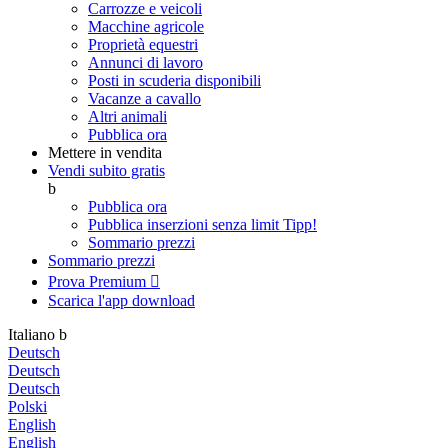
Carrozze e veicoli
Macchine agricole
Proprietà equestri
Annunci di lavoro
Posti in scuderia disponibili
Vacanze a cavallo
Altri animali
Pubblica ora
Mettere in vendita
Vendi subito gratis
b
Pubblica ora
Pubblica inserzioni senza limit
Tipp!
Sommario prezzi
Sommario prezzi
Prova Premium

Scarica l'app
download
Italiano
b
Deutsch
Deutsch
Deutsch
Polski
English
English