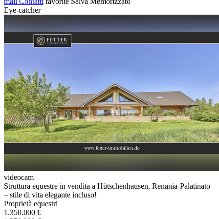
mail
Contatti
favorite
Salva
Memorizzato
Eye-catcher
videocam
Struttura equestre in vendita a Hütschenhausen, Renania-Palatinato
– stile di vita elegante incluso!
Proprietà equestri
1.350.000 €