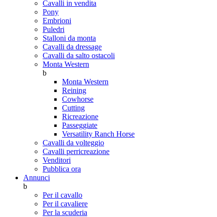
Cavalli in vendita
Pony
Embrioni
Puledri
Stalloni da monta
Cavalli da dressage
Cavalli da salto ostacoli
Monta Western
b
Monta Western
Reining
Cowhorse
Cutting
Ricreazione
Passeggiate
Versatility Ranch Horse
Cavalli da volteggio
Cavalli perricreazione
Venditori
Pubblica ora
Annunci
b
Per il cavallo
Per il cavaliere
Per la scuderia