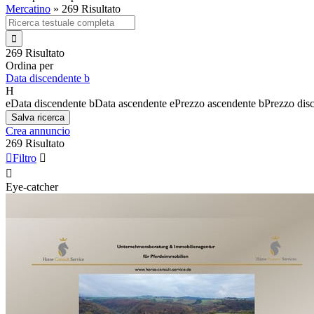
Mercatino
»
269 Risultato

269 Risultato
Ordina per
Data discendente
b
H
e
Data discendente
b
Data ascendente
e
Prezzo ascendente
b
Prezzo dis
Salva ricerca
Crea annuncio
269 Risultato

Filtro


Eye-catcher