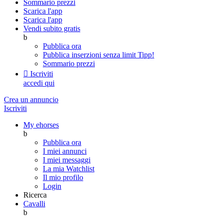
Sommario prezzi
Scarica l'app
Scarica l'app
Vendi subito gratis
b
Pubblica ora
Pubblica inserzioni senza limit
Tipp!
Sommario prezzi

Iscriviti
accedi qui
Crea un annuncio
Iscriviti
My ehorses
b
Pubblica ora
I miei annunci
I miei messaggi
La mia Watchlist
Il mio profilo
Login
Ricerca
Cavalli
b