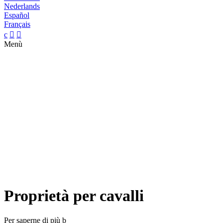
Nederlands
Español
Français
c


Menù
Proprietà per cavalli
Per saperne di più
b