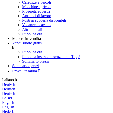
Carrozze e veicoli
Macchine agricole
Proprietà equestri
Annunci di lavoro
Posti in scuderia disponibili
Vacanze a cavallo
Altri animali
Pubblica ora
Mettere in vendita
Vendi subito gratis
b
Pubblica ora
Pubblica inserzioni senza limit
Tipp!
Sommario prezzi
Sommario prezzi
Prova Premium

Italiano
b
Deutsch
Deutsch
Deutsch
Polski
English
English
Nederlands