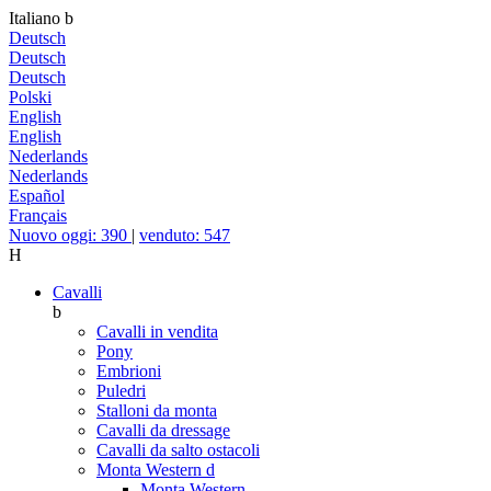
Italiano
b
Deutsch
Deutsch
Deutsch
Polski
English
English
Nederlands
Nederlands
Español
Français
Nuovo oggi: 390
|
venduto: 547
H
Cavalli
b
Cavalli in vendita
Pony
Embrioni
Puledri
Stalloni da monta
Cavalli da dressage
Cavalli da salto ostacoli
Monta Western
d
Monta Western