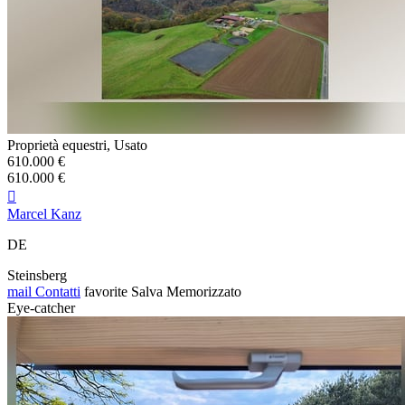
Proprietà equestri, Usato
610.000 €
610.000 €

Marcel Kanz
DE
Steinsberg
mail
Contatti
favorite
Salva
Memorizzato
Eye-catcher