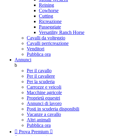
Reining
Cowhorse
Cutting
Ricreazione
Passeggiate
Versatility Ranch Horse
Cavalli da volteggio
Cavalli perricreazione
Venditori
Pubblica ora
Annunci
b
Per il cavallo
Per il cavaliere
Per la scuderia
Carrozze e veicoli
Macchine agricole
Proprietà equestri
Annunci di lavoro
Posti in scuderia disponibili
Vacanze a cavallo
Altri animali
Pubblica ora

Prova Premium
