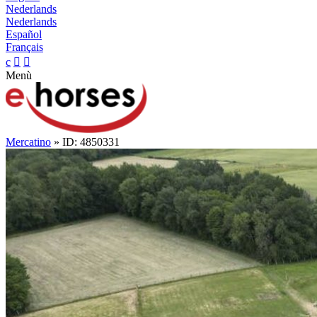
Nederlands
Nederlands
Español
Français
c


Menù
Mercatino
» ID: 4850331