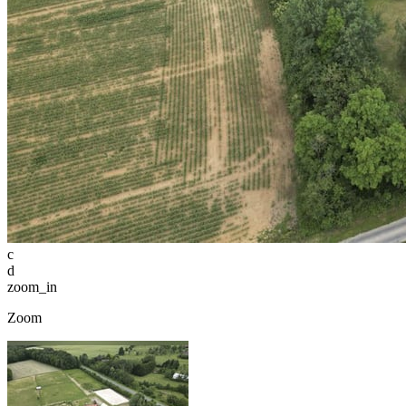
c
d
zoom_in
Zoom