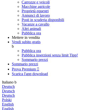
Carrozze e veicoli
Macchine agricole
Proprietà equestri
Annunci di lavoro
Posti in scuderia disponibili
Vacanze a cavallo
Altri animali
Pubblica ora
Mettere in vendita
Vendi subito gratis
b
Pubblica ora
Pubblica inserzioni senza limit
Tipp!
Sommario prezzi
Sommario prezzi
Prova Premium

Scarica l'app
download
Italiano
b
Deutsch
Deutsch
Deutsch
Polski
English
English