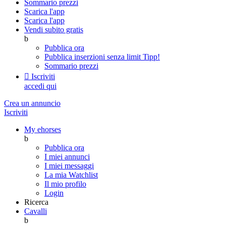
Sommario prezzi
Scarica l'app
Scarica l'app
Vendi subito gratis
b
Pubblica ora
Pubblica inserzioni senza limit
Tipp!
Sommario prezzi

Iscriviti
accedi qui
Crea un annuncio
Iscriviti
My ehorses
b
Pubblica ora
I miei annunci
I miei messaggi
La mia Watchlist
Il mio profilo
Login
Ricerca
Cavalli
b