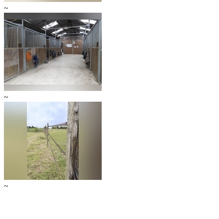
~
~
~