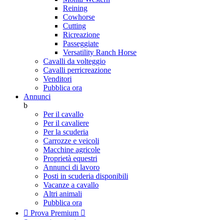
Reining
Cowhorse
Cutting
Ricreazione
Passeggiate
Versatility Ranch Horse
Cavalli da volteggio
Cavalli perricreazione
Venditori
Pubblica ora
Annunci
b
Per il cavallo
Per il cavaliere
Per la scuderia
Carrozze e veicoli
Macchine agricole
Proprietà equestri
Annunci di lavoro
Posti in scuderia disponibili
Vacanze a cavallo
Altri animali
Pubblica ora

Prova Premium
