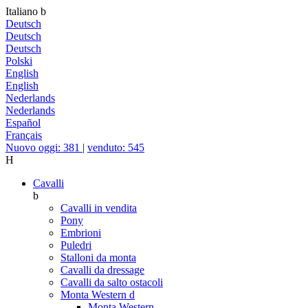
Italiano
b
Deutsch
Deutsch
Deutsch
Polski
English
English
Nederlands
Nederlands
Español
Français
Nuovo oggi: 381
|
venduto: 545
H
Cavalli
b
Cavalli in vendita
Pony
Embrioni
Puledri
Stalloni da monta
Cavalli da dressage
Cavalli da salto ostacoli
Monta Western
d
Monta Western