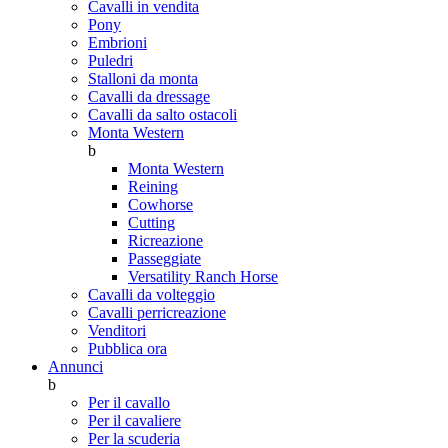
Cavalli in vendita
Pony
Embrioni
Puledri
Stalloni da monta
Cavalli da dressage
Cavalli da salto ostacoli
Monta Western
b
Monta Western
Reining
Cowhorse
Cutting
Ricreazione
Passeggiate
Versatility Ranch Horse
Cavalli da volteggio
Cavalli perricreazione
Venditori
Pubblica ora
Annunci
b
Per il cavallo
Per il cavaliere
Per la scuderia