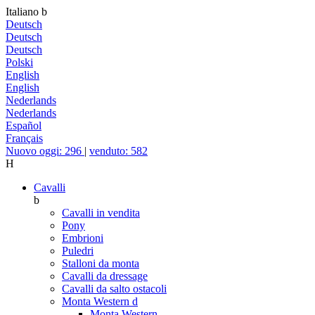
Italiano
b
Deutsch
Deutsch
Deutsch
Polski
English
English
Nederlands
Nederlands
Español
Français
Nuovo oggi: 296
|
venduto: 582
H
Cavalli
b
Cavalli in vendita
Pony
Embrioni
Puledri
Stalloni da monta
Cavalli da dressage
Cavalli da salto ostacoli
Monta Western
d
Monta Western