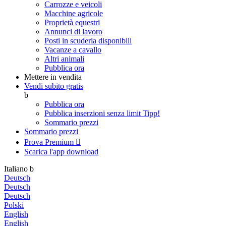
Carrozze e veicoli
Macchine agricole
Proprietà equestri
Annunci di lavoro
Posti in scuderia disponibili
Vacanze a cavallo
Altri animali
Pubblica ora
Mettere in vendita
Vendi subito gratis
b
Pubblica ora
Pubblica inserzioni senza limit
Tipp!
Sommario prezzi
Sommario prezzi
Prova Premium

Scarica l'app
download
Italiano
b
Deutsch
Deutsch
Deutsch
Polski
English
English