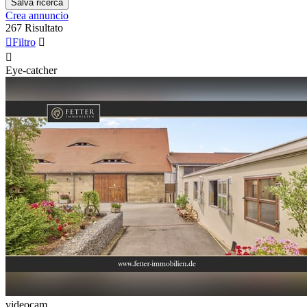
Salva ricerca
Crea annuncio
267 Risultato

Filtro


Eye-catcher
videocam