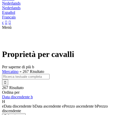
Nederlands
Nederlands
Español
Français
c


Menù
Proprietà per cavalli
Per saperne di più
b
Mercatino
»
267 Risultato

267 Risultato
Ordina per
Data discendente
b
H
e
Data discendente
b
Data ascendente
e
Prezzo ascendente
b
Prezzo
discendente