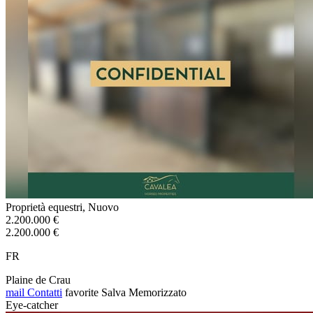
Proprietà equestri, Nuovo
2.200.000 €
2.200.000 €
FR
Plaine de Crau
mail
Contatti
favorite
Salva
Memorizzato
Eye-catcher