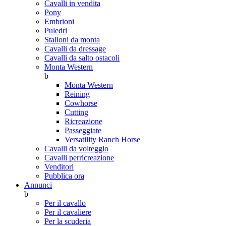
Cavalli in vendita
Pony
Embrioni
Puledri
Stalloni da monta
Cavalli da dressage
Cavalli da salto ostacoli
Monta Western
b
Monta Western
Reining
Cowhorse
Cutting
Ricreazione
Passeggiate
Versatility Ranch Horse
Cavalli da volteggio
Cavalli perricreazione
Venditori
Pubblica ora
Annunci
b
Per il cavallo
Per il cavaliere
Per la scuderia