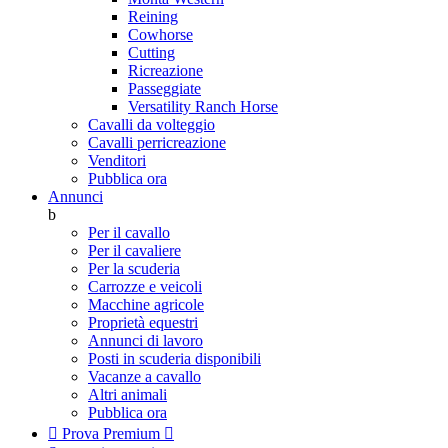
Reining
Cowhorse
Cutting
Ricreazione
Passeggiate
Versatility Ranch Horse
Cavalli da volteggio
Cavalli perricreazione
Venditori
Pubblica ora
Annunci
b
Per il cavallo
Per il cavaliere
Per la scuderia
Carrozze e veicoli
Macchine agricole
Proprietà equestri
Annunci di lavoro
Posti in scuderia disponibili
Vacanze a cavallo
Altri animali
Pubblica ora

Prova Premium
