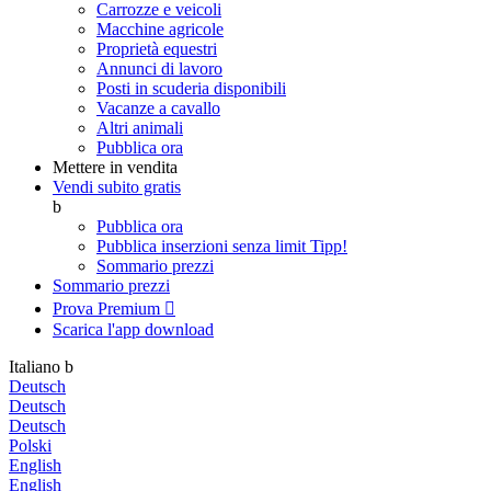
Carrozze e veicoli
Macchine agricole
Proprietà equestri
Annunci di lavoro
Posti in scuderia disponibili
Vacanze a cavallo
Altri animali
Pubblica ora
Mettere in vendita
Vendi subito gratis
b
Pubblica ora
Pubblica inserzioni senza limit
Tipp!
Sommario prezzi
Sommario prezzi
Prova Premium

Scarica l'app
download
Italiano
b
Deutsch
Deutsch
Deutsch
Polski
English
English