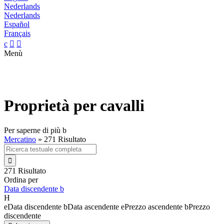
Nederlands
Nederlands
Español
Français
c


Menù
Proprietà per cavalli
Per saperne di più
b
Mercatino
»
271 Risultato

271 Risultato
Ordina per
Data discendente
b
H
e
Data discendente
b
Data ascendente
e
Prezzo ascendente
b
Prezzo
discendente