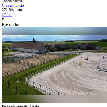
Salva ricerca
Crea annuncio
271 Risultato

Filtro


Eye-catcher
Proprietà equestri, Usato