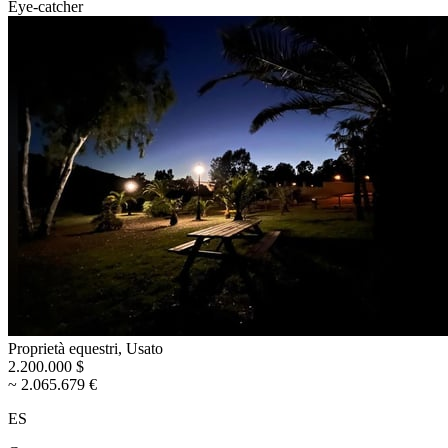
Eye-catcher
Proprietà equestri, Usato
2.200.000 $
~ 2.065.679 €
ES