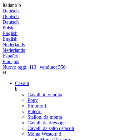
Italiano
b
Deutsch
Deutsch
Deutsch
Polski
English
English
Nederlands
Nederlands
Español
Français
Nuovo oggi: 413
|
venduto: 556
H
Cavalli
b
Cavalli in vendita
Pony
Embrioni
Puledri
Stalloni da monta
Cavalli da dressage
Cavalli da salto ostacoli
Monta Western
d
Monta Western