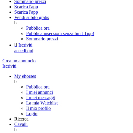
Sommario prezzi
Scarica l'app
Scarica l'app
Vendi subito gratis
b
Pubblica ora
Pubblica inserzioni senza limit
Tipp!
Sommario prezzi

Iscriviti
accedi qui
Crea un annuncio
Iscriviti
My ehorses
b
Pubblica ora
I miei annunci
I miei messaggi
La mia Watchlist
Il mio profilo
Login
Ricerca
Cavalli
b