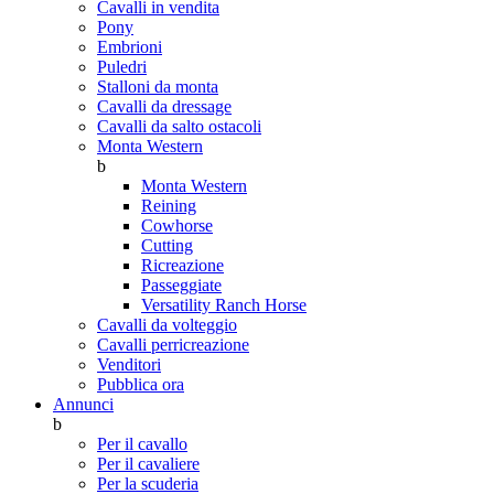
Cavalli in vendita
Pony
Embrioni
Puledri
Stalloni da monta
Cavalli da dressage
Cavalli da salto ostacoli
Monta Western
b
Monta Western
Reining
Cowhorse
Cutting
Ricreazione
Passeggiate
Versatility Ranch Horse
Cavalli da volteggio
Cavalli perricreazione
Venditori
Pubblica ora
Annunci
b
Per il cavallo
Per il cavaliere
Per la scuderia