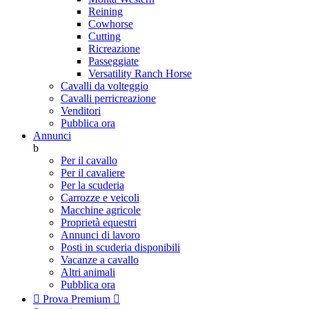
Reining
Cowhorse
Cutting
Ricreazione
Passeggiate
Versatility Ranch Horse
Cavalli da volteggio
Cavalli perricreazione
Venditori
Pubblica ora
Annunci
b
Per il cavallo
Per il cavaliere
Per la scuderia
Carrozze e veicoli
Macchine agricole
Proprietà equestri
Annunci di lavoro
Posti in scuderia disponibili
Vacanze a cavallo
Altri animali
Pubblica ora

Prova Premium
