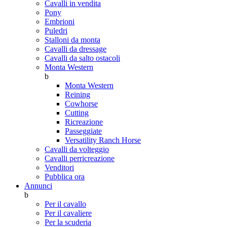
Cavalli in vendita
Pony
Embrioni
Puledri
Stalloni da monta
Cavalli da dressage
Cavalli da salto ostacoli
Monta Western
b
Monta Western
Reining
Cowhorse
Cutting
Ricreazione
Passeggiate
Versatility Ranch Horse
Cavalli da volteggio
Cavalli perricreazione
Venditori
Pubblica ora
Annunci
b
Per il cavallo
Per il cavaliere
Per la scuderia