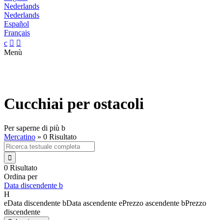
Nederlands
Nederlands
Español
Français
c


Menù
Cucchiai per ostacoli
Per saperne di più
b
Mercatino
»
0 Risultato

0 Risultato
Ordina per
Data discendente
b
H
e
Data discendente
b
Data ascendente
e
Prezzo ascendente
b
Prezzo
discendente