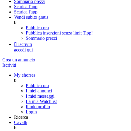
Sommario prezzi
Scarica l'app
Scarica l'app
Vendi subito gratis
b
Pubblica ora
Pubblica inserzioni senza limit
Tipp!
Sommario prezzi

Iscriviti
accedi qui
Crea un annuncio
Iscriviti
My ehorses
b
Pubblica ora
I miei annunci
I miei messaggi
La mia Watchlist
Il mio profilo
Login
Ricerca
Cavalli
b