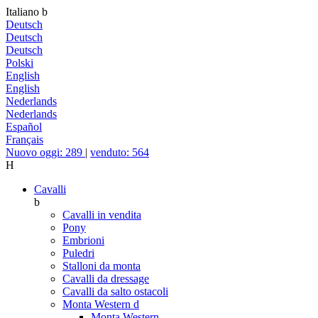
Italiano
b
Deutsch
Deutsch
Deutsch
Polski
English
English
Nederlands
Nederlands
Español
Français
Nuovo oggi: 289
|
venduto: 564
H
Cavalli
b
Cavalli in vendita
Pony
Embrioni
Puledri
Stalloni da monta
Cavalli da dressage
Cavalli da salto ostacoli
Monta Western
d
Monta Western