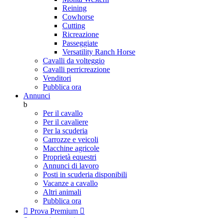
Reining
Cowhorse
Cutting
Ricreazione
Passeggiate
Versatility Ranch Horse
Cavalli da volteggio
Cavalli perricreazione
Venditori
Pubblica ora
Annunci
b
Per il cavallo
Per il cavaliere
Per la scuderia
Carrozze e veicoli
Macchine agricole
Proprietà equestri
Annunci di lavoro
Posti in scuderia disponibili
Vacanze a cavallo
Altri animali
Pubblica ora

Prova Premium
