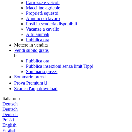
Carrozze e veicoli
Macchine agricole
Proprietà equestri
Annunci di lavoro
Posti in scuderia disponibili
Vacanze a cavallo
Altri animali
Pubblica ora
Mettere in vendita
Vendi subito gratis
b
Pubblica ora
Pubblica inserzioni senza limit
Tipp!
Sommario prezzi
Sommario prezzi
Prova Premium

Scarica l'app
download
Italiano
b
Deutsch
Deutsch
Deutsch
Polski
English
English