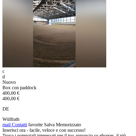
c
d
Nuovo
Box con paddock
400,00 €
400,00 €
DE
Wülfrath
mail
Contatti
favorite
Salva
Memorizzato
Inserisci ora - facile, veloce e con successo!
Trova i potenziali interessati per il tuo annuncio su ehorses, il più