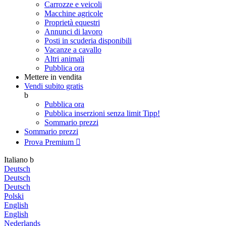
Carrozze e veicoli
Macchine agricole
Proprietà equestri
Annunci di lavoro
Posti in scuderia disponibili
Vacanze a cavallo
Altri animali
Pubblica ora
Mettere in vendita
Vendi subito gratis
b
Pubblica ora
Pubblica inserzioni senza limit
Tipp!
Sommario prezzi
Sommario prezzi
Prova Premium

Italiano
b
Deutsch
Deutsch
Deutsch
Polski
English
English
Nederlands