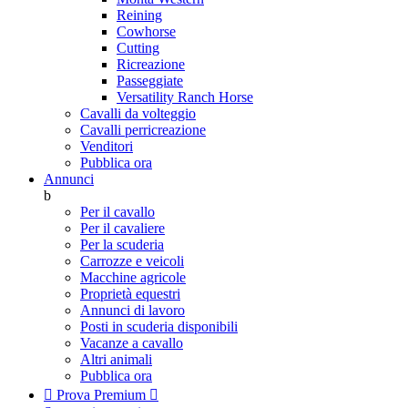
Reining
Cowhorse
Cutting
Ricreazione
Passeggiate
Versatility Ranch Horse
Cavalli da volteggio
Cavalli perricreazione
Venditori
Pubblica ora
Annunci
b
Per il cavallo
Per il cavaliere
Per la scuderia
Carrozze e veicoli
Macchine agricole
Proprietà equestri
Annunci di lavoro
Posti in scuderia disponibili
Vacanze a cavallo
Altri animali
Pubblica ora

Prova Premium
