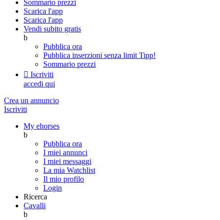
Sommario prezzi
Scarica l'app
Scarica l'app
Vendi subito gratis
b
Pubblica ora
Pubblica inserzioni senza limit
Tipp!
Sommario prezzi

Iscriviti
accedi qui
Crea un annuncio
Iscriviti
My ehorses
b
Pubblica ora
I miei annunci
I miei messaggi
La mia Watchlist
Il mio profilo
Login
Ricerca
Cavalli
b