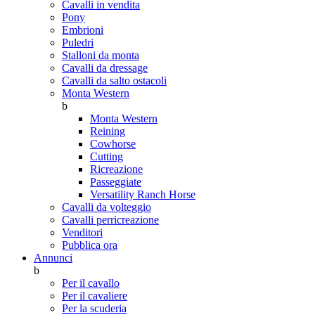
Cavalli in vendita
Pony
Embrioni
Puledri
Stalloni da monta
Cavalli da dressage
Cavalli da salto ostacoli
Monta Western
b
Monta Western
Reining
Cowhorse
Cutting
Ricreazione
Passeggiate
Versatility Ranch Horse
Cavalli da volteggio
Cavalli perricreazione
Venditori
Pubblica ora
Annunci
b
Per il cavallo
Per il cavaliere
Per la scuderia