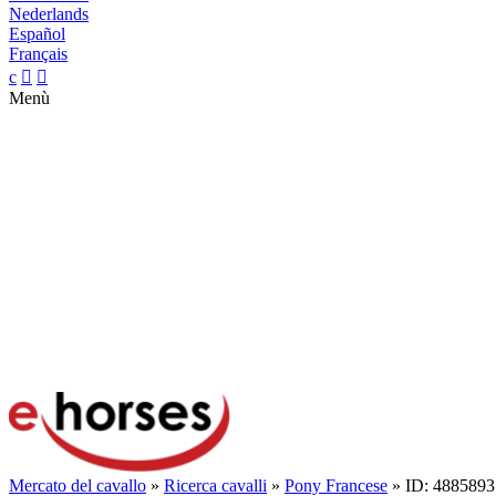
Nederlands
Español
Français
c


Menù
Mercato del cavallo
»
Ricerca cavalli
»
Pony Francese
» ID: 4885893