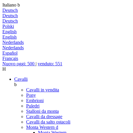
Italiano
b
Deutsch
Deutsch
Deutsch
Polski
English
English
Nederlands
Nederlands
Español
Français
Nuovo oggi: 500
|
venduto: 551
H
Cavalli
b
Cavalli in vendita
Pony
Embrioni
Puledri
Stalloni da monta
Cavalli da dressage
Cavalli da salto ostacoli
Monta Western
d
Monta Western