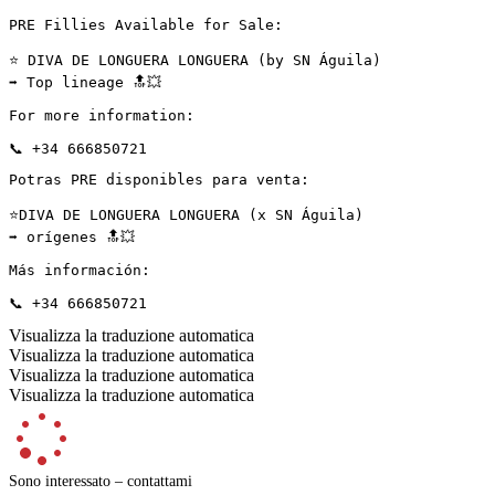
PRE Fillies Available for Sale:

⭐️ DIVA DE LONGUERA LONGUERA (by SN Águila)  

➡️ Top lineage 🔝💥

For more information:

📞 +34 666850721
Potras PRE disponibles para venta:

⭐️DIVA DE LONGUERA LONGUERA (x SN Águila) 

➡️ orígenes 🔝💥

Más información:

📞 +34 666850721
Visualizza la traduzione automatica
Visualizza la traduzione automatica
Visualizza la traduzione automatica
Visualizza la traduzione automatica
Sono interessato – contattami