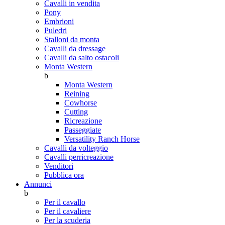
Cavalli in vendita
Pony
Embrioni
Puledri
Stalloni da monta
Cavalli da dressage
Cavalli da salto ostacoli
Monta Western
b
Monta Western
Reining
Cowhorse
Cutting
Ricreazione
Passeggiate
Versatility Ranch Horse
Cavalli da volteggio
Cavalli perricreazione
Venditori
Pubblica ora
Annunci
b
Per il cavallo
Per il cavaliere
Per la scuderia