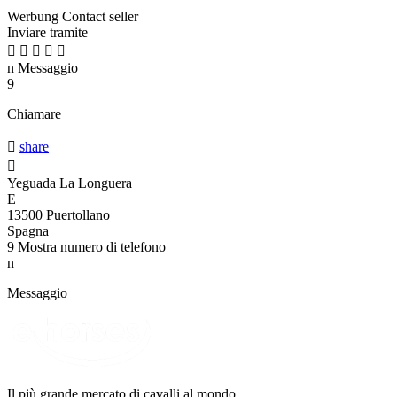
Werbung
Contact seller
Inviare tramite





n
Messaggio
9
Chiamare

share

Yeguada La Longuera
E
13500 Puertollano
Spagna
9
Mostra numero di telefono
n
Messaggio
Il più grande mercato di cavalli al mondo