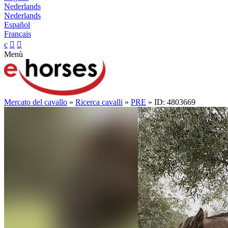
Nederlands
Nederlands
Español
Français
c


Menù
Mercato del cavallo
»
Ricerca cavalli
»
PRE
» ID: 4803669