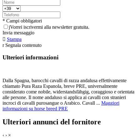
* Campi obbligatori
j
Vorrei iscrivermi alla newsletter gratuita.
Invia messaggio

Stampa
r
Segnala contenuto
Ulteriori informazioni
Dalla Spagna, barocchi cavalli di razza andalusa effettivamente
chiamato Pura Raza Espanola, breve PRE, universalmente
considerato come nobile, widerstandsfähgig, coraggioso e orientata
alle persone. Il nome andaluso si applica ai cavalli con stranieri
incroci di cavalli purosangue o Arabico. Cavall ...
Maggiori
informazioni su horse breed PRE
Ulteriori annunci del fornitore
‹
›
×