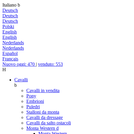
Italiano
b
Deutsch
Deutsch
Deutsch
Polski
English
English
Nederlands
Nederlands
Español
Français
Nuovo oggi: 470
|
venduto: 553
H
Cavalli
b
Cavalli in vendita
Pony
Embrioni
Puledri
Stalloni da monta
Cavalli da dressage
Cavalli da salto ostacoli
Monta Western
d
Monta Western