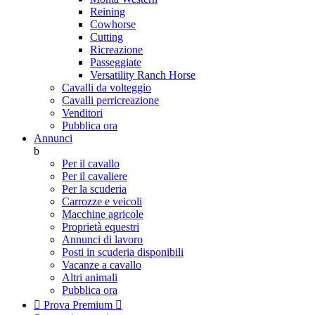
Reining
Cowhorse
Cutting
Ricreazione
Passeggiate
Versatility Ranch Horse
Cavalli da volteggio
Cavalli perricreazione
Venditori
Pubblica ora
Annunci
b
Per il cavallo
Per il cavaliere
Per la scuderia
Carrozze e veicoli
Macchine agricole
Proprietà equestri
Annunci di lavoro
Posti in scuderia disponibili
Vacanze a cavallo
Altri animali
Pubblica ora

Prova Premium
