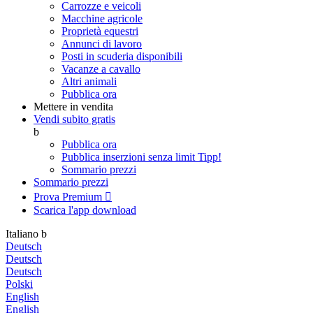
Carrozze e veicoli
Macchine agricole
Proprietà equestri
Annunci di lavoro
Posti in scuderia disponibili
Vacanze a cavallo
Altri animali
Pubblica ora
Mettere in vendita
Vendi subito gratis
b
Pubblica ora
Pubblica inserzioni senza limit
Tipp!
Sommario prezzi
Sommario prezzi
Prova Premium

Scarica l'app
download
Italiano
b
Deutsch
Deutsch
Deutsch
Polski
English
English