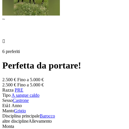
~

6 preferiti
Perfetta da portare!
2.500 € Fino a 5.000 €
2.500 € Fino a 5.000 €
Razza
PRE
Tipo
A sangue caldo
Sesso
Castrone
Età
1 Anno
Manto
Grigio
Disciplina principale
Barocco
altre discipline
Allevamento
Monta