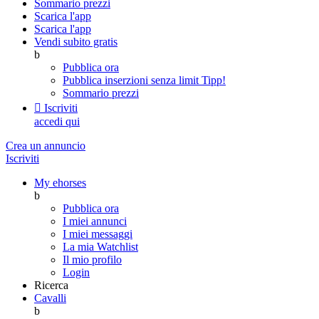
Sommario prezzi
Scarica l'app
Scarica l'app
Vendi subito gratis
b
Pubblica ora
Pubblica inserzioni senza limit
Tipp!
Sommario prezzi

Iscriviti
accedi qui
Crea un annuncio
Iscriviti
My ehorses
b
Pubblica ora
I miei annunci
I miei messaggi
La mia Watchlist
Il mio profilo
Login
Ricerca
Cavalli
b