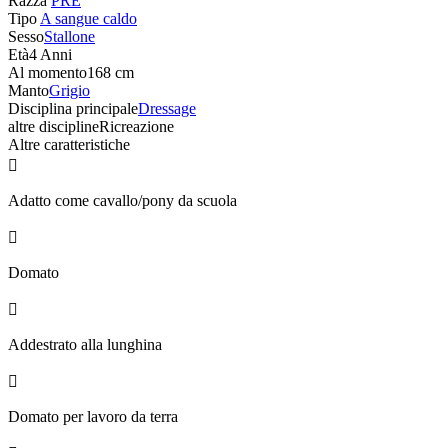
Razza
PRE
Tipo
A sangue caldo
Sesso
Stallone
Età
4 Anni
Al momento
168 cm
Manto
Grigio
Disciplina principale
Dressage
altre discipline
Ricreazione
Altre caratteristiche

Adatto come cavallo/pony da scuola

Domato

Addestrato alla lunghina

Domato per lavoro da terra