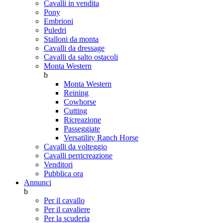
Cavalli in vendita
Pony
Embrioni
Puledri
Stalloni da monta
Cavalli da dressage
Cavalli da salto ostacoli
Monta Western
b
Monta Western
Reining
Cowhorse
Cutting
Ricreazione
Passeggiate
Versatility Ranch Horse
Cavalli da volteggio
Cavalli perricreazione
Venditori
Pubblica ora
Annunci
b
Per il cavallo
Per il cavaliere
Per la scuderia