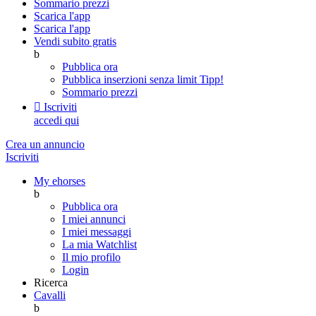
Sommario prezzi
Scarica l'app
Scarica l'app
Vendi subito gratis
b
Pubblica ora
Pubblica inserzioni senza limit
Tipp!
Sommario prezzi

Iscriviti
accedi qui
Crea un annuncio
Iscriviti
My ehorses
b
Pubblica ora
I miei annunci
I miei messaggi
La mia Watchlist
Il mio profilo
Login
Ricerca
Cavalli
b