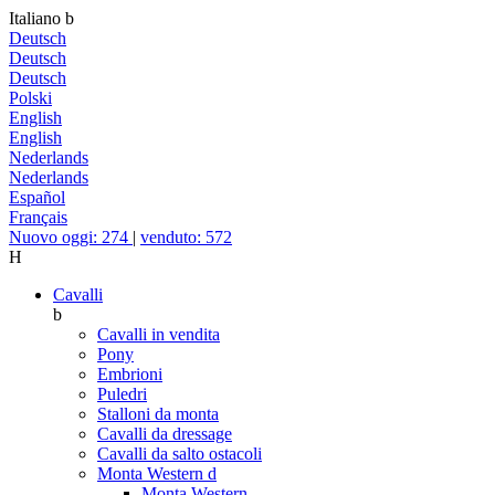
Italiano
b
Deutsch
Deutsch
Deutsch
Polski
English
English
Nederlands
Nederlands
Español
Français
Nuovo oggi: 274
|
venduto: 572
H
Cavalli
b
Cavalli in vendita
Pony
Embrioni
Puledri
Stalloni da monta
Cavalli da dressage
Cavalli da salto ostacoli
Monta Western
d
Monta Western