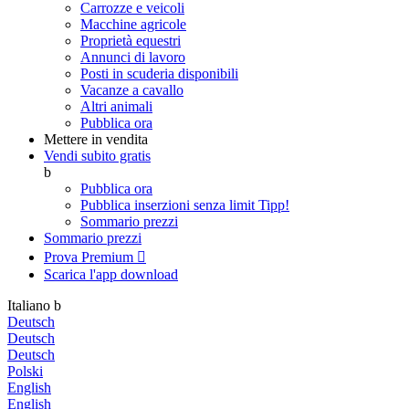
Carrozze e veicoli
Macchine agricole
Proprietà equestri
Annunci di lavoro
Posti in scuderia disponibili
Vacanze a cavallo
Altri animali
Pubblica ora
Mettere in vendita
Vendi subito gratis
b
Pubblica ora
Pubblica inserzioni senza limit
Tipp!
Sommario prezzi
Sommario prezzi
Prova Premium

Scarica l'app
download
Italiano
b
Deutsch
Deutsch
Deutsch
Polski
English
English