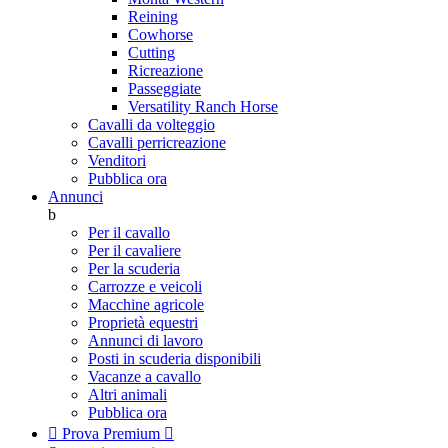
Reining
Cowhorse
Cutting
Ricreazione
Passeggiate
Versatility Ranch Horse
Cavalli da volteggio
Cavalli perricreazione
Venditori
Pubblica ora
Annunci
b
Per il cavallo
Per il cavaliere
Per la scuderia
Carrozze e veicoli
Macchine agricole
Proprietà equestri
Annunci di lavoro
Posti in scuderia disponibili
Vacanze a cavallo
Altri animali
Pubblica ora

Prova Premium
