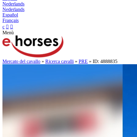
Nederlands
Nederlands
Español
Français
c


Menù
Mercato del cavallo
»
Ricerca cavalli
»
PRE
» ID: 4888835