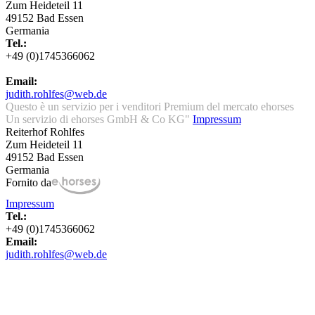
Zum Heideteil 11
49152 Bad Essen
Germania
Tel.:
+49 (0)1745366062
Email:
judith.rohlfes@web.de
Questo è un servizio per i venditori Premium del mercato ehorses
Un servizio di ehorses GmbH & Co KG"
Impressum
Reiterhof Rohlfes
Zum Heideteil 11
49152 Bad Essen
Germania
Fornito da
Impressum
Tel.:
+49 (0)1745366062
Email:
judith.rohlfes@web.de