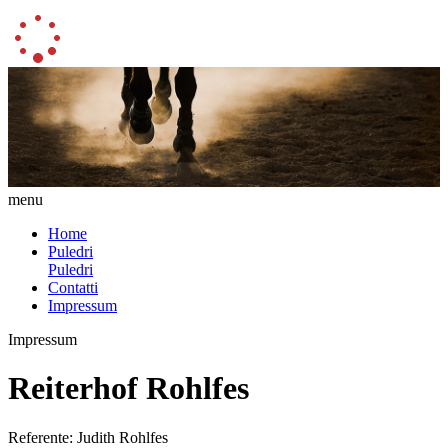
menu
Home
Puledri
Puledri
Contatti
Impressum
Impressum
Reiterhof Rohlfes
Referente: Judith Rohlfes