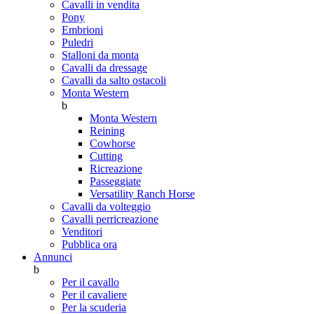
Cavalli in vendita
Pony
Embrioni
Puledri
Stalloni da monta
Cavalli da dressage
Cavalli da salto ostacoli
Monta Western
b
Monta Western
Reining
Cowhorse
Cutting
Ricreazione
Passeggiate
Versatility Ranch Horse
Cavalli da volteggio
Cavalli perricreazione
Venditori
Pubblica ora
Annunci
b
Per il cavallo
Per il cavaliere
Per la scuderia