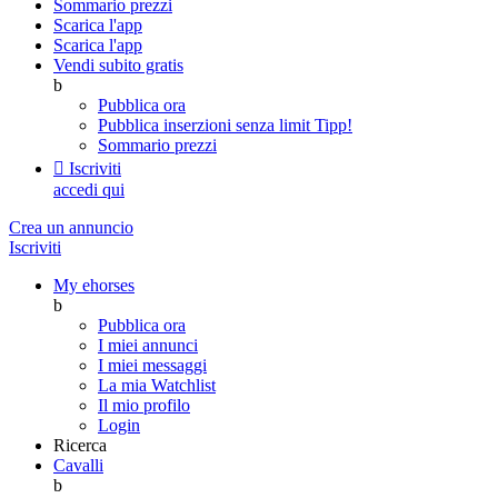
Sommario prezzi
Scarica l'app
Scarica l'app
Vendi subito gratis
b
Pubblica ora
Pubblica inserzioni senza limit
Tipp!
Sommario prezzi

Iscriviti
accedi qui
Crea un annuncio
Iscriviti
My ehorses
b
Pubblica ora
I miei annunci
I miei messaggi
La mia Watchlist
Il mio profilo
Login
Ricerca
Cavalli
b