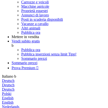
Carrozze e veicoli
Macchine agricole
Proprietà equestri
Annunci di lavoro
Posti in scuderia disponibili
Vacanze a cavallo
Altri animali
Pubblica ora
Mettere in vendita
Vendi subito gratis
b
Pubblica ora
Pubblica inserzioni senza limit
Tipp!
Sommario prezzi
Sommario prezzi
Prova Premium

Italiano
b
Deutsch
Deutsch
Deutsch
Polski
English
English
Nederlands