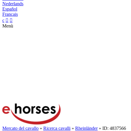
Nederlands
Español
Français
c


Menù
Mercato del cavallo
»
Ricerca cavalli
»
Rheinländer
» ID: 4837566