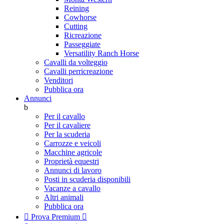
Reining
Cowhorse
Cutting
Ricreazione
Passeggiate
Versatility Ranch Horse
Cavalli da volteggio
Cavalli perricreazione
Venditori
Pubblica ora
Annunci
b
Per il cavallo
Per il cavaliere
Per la scuderia
Carrozze e veicoli
Macchine agricole
Proprietà equestri
Annunci di lavoro
Posti in scuderia disponibili
Vacanze a cavallo
Altri animali
Pubblica ora

Prova Premium
