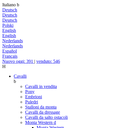
Italiano
b
Deutsch
Deutsch
Deutsch
Polski
English
English
Nederlands
Nederlands
Español
Français
Nuovo oggi: 391
|
venduto: 546
H
Cavalli
b
Cavalli in vendita
Pony
Embrioni
Puledri
Stalloni da monta
Cavalli da dressage
Cavalli da salto ostacoli
Monta Western
d
Monta Western