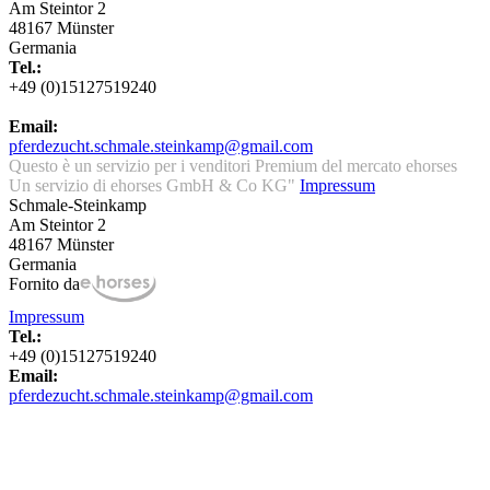
Am Steintor 2
48167 Münster
Germania
Tel.:
+49 (0)15127519240
Email:
pferdezucht.schmale.steinkamp@gmail.com
Questo è un servizio per i venditori Premium del mercato ehorses
Un servizio di ehorses GmbH & Co KG"
Impressum
Schmale-Steinkamp
Am Steintor 2
48167 Münster
Germania
Fornito da
Impressum
Tel.:
+49 (0)15127519240
Email:
pferdezucht.schmale.steinkamp@gmail.com