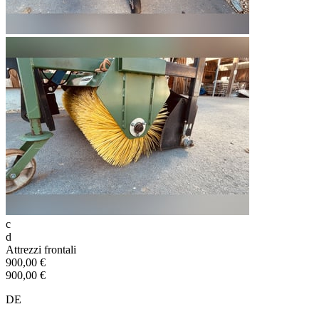
c
d
Attrezzi frontali
900,00 €
900,00 €
DE