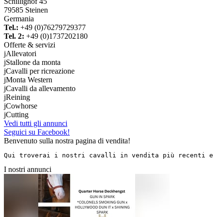
Schillighof 45
79585 Steinen
Germania
Tel.:
+49 (0)76279729377
Tel. 2:
+49 (0)1737202180
Offerte & servizi
j
Allevatori
j
Stallone da monta
j
Cavalli per ricreazione
j
Monta Western
j
Cavalli da allevamento
j
Reining
j
Cowhorse
j
Cutting
Vedi tutti gli annunci
Seguici su Facebook!
Benvenuto sulla nostra pagina di vendita!
Qui troverai i nostri cavalli in vendita più recenti e 
I nostri annunci