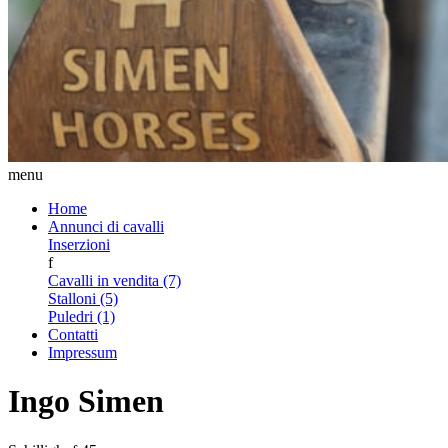
menu
Home
Annunci di cavalli
Inserzioni
f
Cavalli in vendita (7)
Stalloni (5)
Puledri (1)
Contatti
Impressum
Ingo Simen