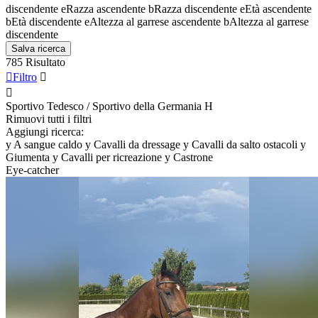
discendente
e
Razza ascendente
b
Razza discendente
e
Età ascendente
b
Età discendente
e
Altezza al garrese ascendente
b
Altezza al garrese
discendente
Salva ricerca
785 Risultato

Filtro


Sportivo Tedesco / Sportivo della Germania
H
Rimuovi tutti i filtri
Aggiungi ricerca:
y
A sangue caldo
y
Cavalli da dressage
y
Cavalli da salto ostacoli
y
Giumenta
y
Cavalli per ricreazione
y
Castrone
Eye-catcher