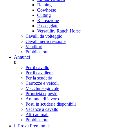
Reining
Cowhorse
Cutting
Ricreazione
Passeggiate
Versatility Ranch Horse
Cavalli da volteggio
Cavalli perricreazione
Venditori
Pubblica ora
Annunci
b
Per il cavallo
Per il cavaliere
Per la scuderia
Carrozze e veicoli
Macchine agricole
Proprietà equestri
Annunci di lavoro
Posti in scuderia disponibili
Vacanze a cavallo
Altri animali
Pubblica ora

Prova Premium
