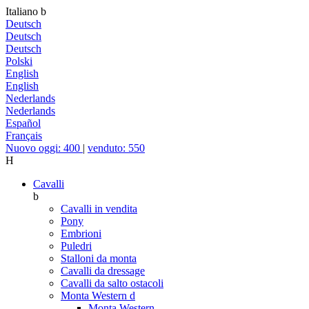
Italiano
b
Deutsch
Deutsch
Deutsch
Polski
English
English
Nederlands
Nederlands
Español
Français
Nuovo oggi: 400
|
venduto: 550
H
Cavalli
b
Cavalli in vendita
Pony
Embrioni
Puledri
Stalloni da monta
Cavalli da dressage
Cavalli da salto ostacoli
Monta Western
d
Monta Western