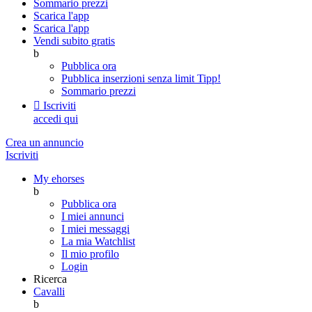
Sommario prezzi
Scarica l'app
Scarica l'app
Vendi subito gratis
b
Pubblica ora
Pubblica inserzioni senza limit
Tipp!
Sommario prezzi

Iscriviti
accedi qui
Crea un annuncio
Iscriviti
My ehorses
b
Pubblica ora
I miei annunci
I miei messaggi
La mia Watchlist
Il mio profilo
Login
Ricerca
Cavalli
b