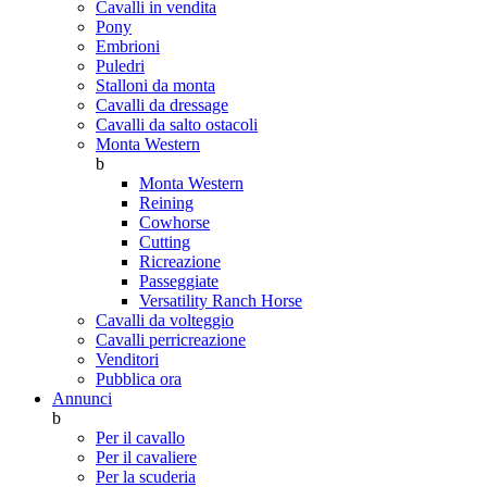
Cavalli in vendita
Pony
Embrioni
Puledri
Stalloni da monta
Cavalli da dressage
Cavalli da salto ostacoli
Monta Western
b
Monta Western
Reining
Cowhorse
Cutting
Ricreazione
Passeggiate
Versatility Ranch Horse
Cavalli da volteggio
Cavalli perricreazione
Venditori
Pubblica ora
Annunci
b
Per il cavallo
Per il cavaliere
Per la scuderia