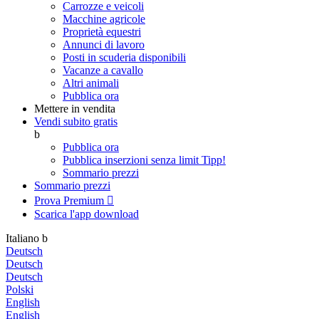
Carrozze e veicoli
Macchine agricole
Proprietà equestri
Annunci di lavoro
Posti in scuderia disponibili
Vacanze a cavallo
Altri animali
Pubblica ora
Mettere in vendita
Vendi subito gratis
b
Pubblica ora
Pubblica inserzioni senza limit
Tipp!
Sommario prezzi
Sommario prezzi
Prova Premium

Scarica l'app
download
Italiano
b
Deutsch
Deutsch
Deutsch
Polski
English
English