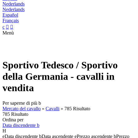
Nederlands
Nederlands
Español
Français
c


Menù
Sportivo Tedesco / Sportivo
della Germania - cavalli in
vendita
Per saperne di più
b
Mercato del cavallo
»
Cavalli
»
785 Risultato
785 Risultato
Ordina per
Data discendente
b
H
e
Data discendente
b
Data ascendente
e
Prezzo ascendente
b
Prezzo