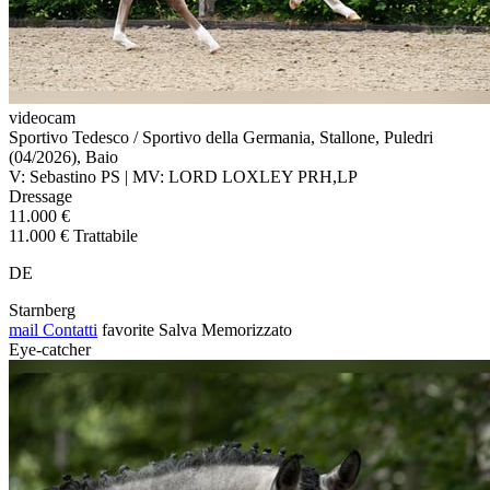
videocam
Sportivo Tedesco / Sportivo della Germania, Stallone, Puledri
(04/2026), Baio
V: Sebastino PS | MV: LORD LOXLEY PRH,LP
Dressage
11.000 €
11.000 € Trattabile
DE
Starnberg
mail
Contatti
favorite
Salva
Memorizzato
Eye-catcher