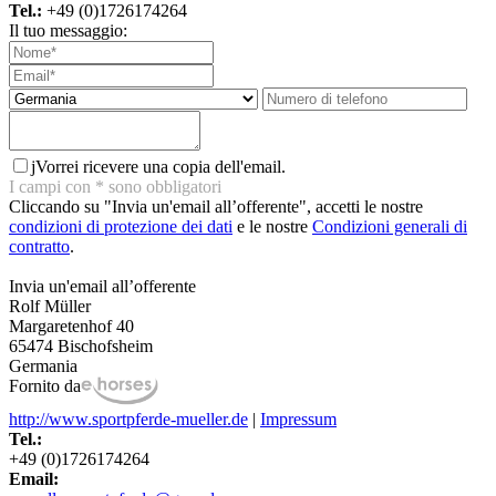
Tel.:
+49 (0)1726174264
Il tuo messaggio:
j
Vorrei ricevere una copia dell'email.
I campi con
*
sono obbligatori
Cliccando su "Invia un'email all’offerente", accetti le nostre
condizioni di protezione dei dati
e le nostre
Condizioni generali di
contratto
.
Invia un'email all’offerente
Rolf Müller
Margaretenhof 40
65474 Bischofsheim
Germania
Fornito da
http://www.sportpferde-mueller.de
|
Impressum
Tel.:
+49 (0)1726174264
Email: