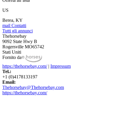
Offerta all’asta
US
Berea, KY
mail
Contatti
Tutti gli annunci
Thehorsebay
9092 State Hwy B
Rogersville MO65742
Stati Uniti
Fornito da
https://thehorsebay.com/
|
Impressum
Tel.:
+1 (0)4178133197
Email:
Thehorsebay@Thehorsebay.com
https://thehorsebay.com/