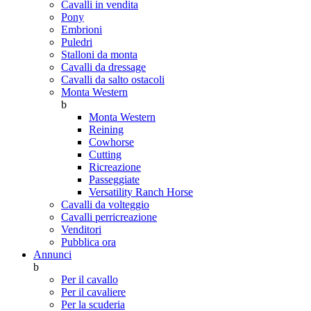
Cavalli in vendita
Pony
Embrioni
Puledri
Stalloni da monta
Cavalli da dressage
Cavalli da salto ostacoli
Monta Western
b
Monta Western
Reining
Cowhorse
Cutting
Ricreazione
Passeggiate
Versatility Ranch Horse
Cavalli da volteggio
Cavalli perricreazione
Venditori
Pubblica ora
Annunci
b
Per il cavallo
Per il cavaliere
Per la scuderia