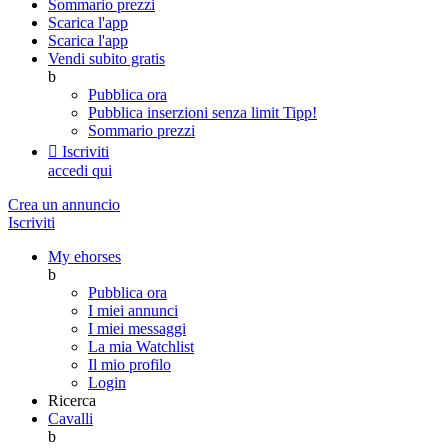
Sommario prezzi
Scarica l'app
Scarica l'app
Vendi subito gratis
b
Pubblica ora
Pubblica inserzioni senza limit
Tipp!
Sommario prezzi

Iscriviti
accedi qui
Crea un annuncio
Iscriviti
My ehorses
b
Pubblica ora
I miei annunci
I miei messaggi
La mia Watchlist
Il mio profilo
Login
Ricerca
Cavalli
b