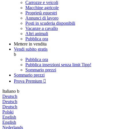
Carrozze e veicoli
Macchine agricole
Proprietà equestri
Annunci di lavoro
Posti in scuderia disponibili
Vacanze a cavallo
Altri animali
Pubblica ora
Mettere in vendita
Vendi subito gratis
b
Pubblica ora
Pubblica inserzioni senza limit
Tipp!
Sommario prezzi
Sommario prezzi
Prova Premium

Italiano
b
Deutsch
Deutsch
Deutsch
Polski
English
English
Nederlands