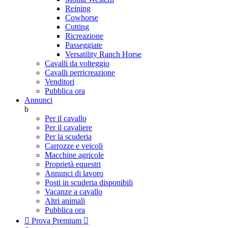
Reining
Cowhorse
Cutting
Ricreazione
Passeggiate
Versatility Ranch Horse
Cavalli da volteggio
Cavalli perricreazione
Venditori
Pubblica ora
Annunci
b
Per il cavallo
Per il cavaliere
Per la scuderia
Carrozze e veicoli
Macchine agricole
Proprietà equestri
Annunci di lavoro
Posti in scuderia disponibili
Vacanze a cavallo
Altri animali
Pubblica ora

Prova Premium
