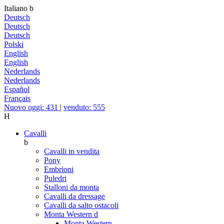
Italiano
b
Deutsch
Deutsch
Deutsch
Polski
English
English
Nederlands
Nederlands
Español
Français
Nuovo oggi: 431
|
venduto: 555
H
Cavalli
b
Cavalli in vendita
Pony
Embrioni
Puledri
Stalloni da monta
Cavalli da dressage
Cavalli da salto ostacoli
Monta Western
d
Monta Western