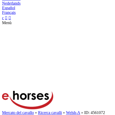
Nederlands
Español
Français
c


Menù
Mercato del cavallo
»
Ricerca cavalli
»
Welsh-A
» ID: 4561072