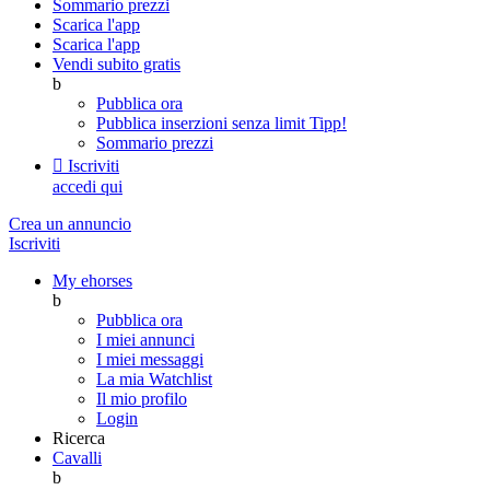
Sommario prezzi
Scarica l'app
Scarica l'app
Vendi subito gratis
b
Pubblica ora
Pubblica inserzioni senza limit
Tipp!
Sommario prezzi

Iscriviti
accedi qui
Crea un annuncio
Iscriviti
My ehorses
b
Pubblica ora
I miei annunci
I miei messaggi
La mia Watchlist
Il mio profilo
Login
Ricerca
Cavalli
b