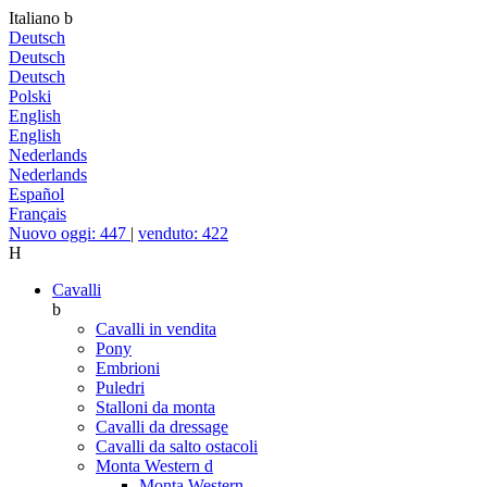
Italiano
b
Deutsch
Deutsch
Deutsch
Polski
English
English
Nederlands
Nederlands
Español
Français
Nuovo oggi: 447
|
venduto: 422
H
Cavalli
b
Cavalli in vendita
Pony
Embrioni
Puledri
Stalloni da monta
Cavalli da dressage
Cavalli da salto ostacoli
Monta Western
d
Monta Western