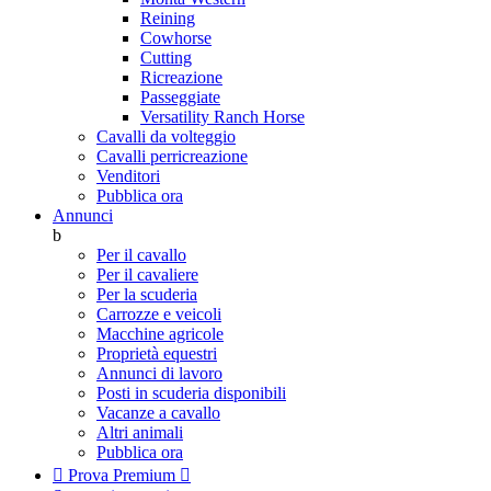
Reining
Cowhorse
Cutting
Ricreazione
Passeggiate
Versatility Ranch Horse
Cavalli da volteggio
Cavalli perricreazione
Venditori
Pubblica ora
Annunci
b
Per il cavallo
Per il cavaliere
Per la scuderia
Carrozze e veicoli
Macchine agricole
Proprietà equestri
Annunci di lavoro
Posti in scuderia disponibili
Vacanze a cavallo
Altri animali
Pubblica ora

Prova Premium
