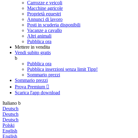
Carrozze e veicoli
Macchine agricole
Proprietà equestri
Annunci di lavoro
Posti in scuderia disponibili
Vacanze a cavallo
Altri animali
Pubblica ora
Mettere in vendita
Vendi subito gratis
b
Pubblica ora
Pubblica inserzioni senza limit
Tipp!
Sommario prezzi
Sommario prezzi
Prova Premium

Scarica l'app
download
Italiano
b
Deutsch
Deutsch
Deutsch
Polski
English
English