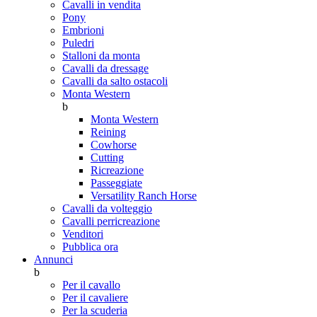
Cavalli in vendita
Pony
Embrioni
Puledri
Stalloni da monta
Cavalli da dressage
Cavalli da salto ostacoli
Monta Western
b
Monta Western
Reining
Cowhorse
Cutting
Ricreazione
Passeggiate
Versatility Ranch Horse
Cavalli da volteggio
Cavalli perricreazione
Venditori
Pubblica ora
Annunci
b
Per il cavallo
Per il cavaliere
Per la scuderia