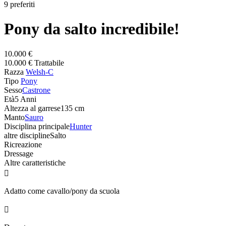
9 preferiti
Pony da salto incredibile!
10.000 €
10.000 € Trattabile
Razza
Welsh-C
Tipo
Pony
Sesso
Castrone
Età
5 Anni
Altezza al garrese
135 cm
Manto
Sauro
Disciplina principale
Hunter
altre discipline
Salto
Ricreazione
Dressage
Altre caratteristiche

Adatto come cavallo/pony da scuola
