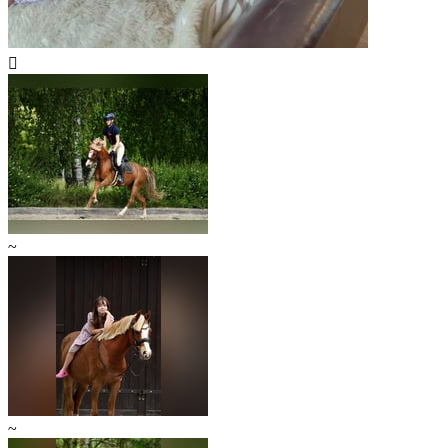

~
~