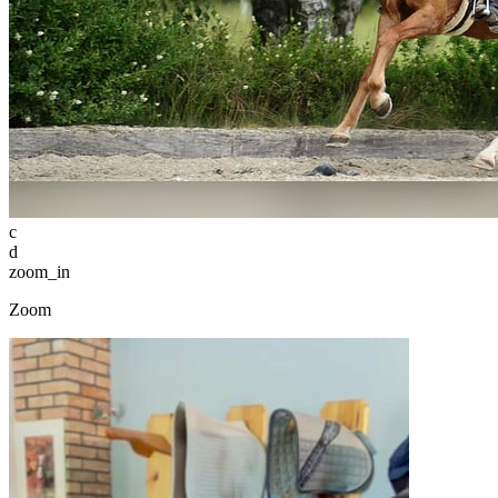
c
d
zoom_in
Zoom