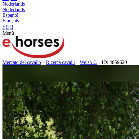
Nederlands
Nederlands
Español
Français
c


Menù
Mercato del cavallo
»
Ricerca cavalli
»
Welsh-C
» ID: 4859620