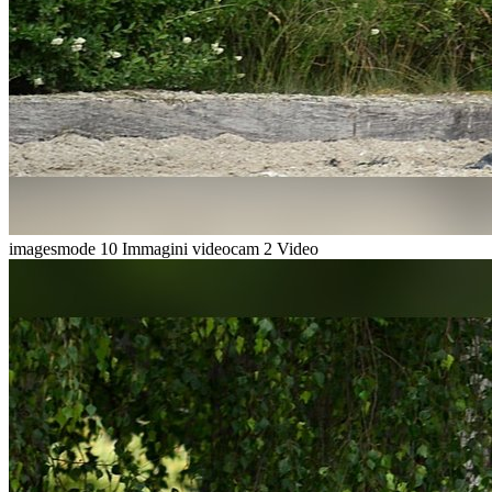
imagesmode
10 Immagini
videocam
2 Video