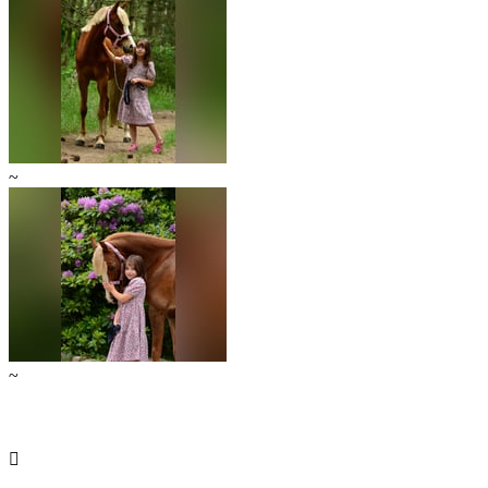
~
~
