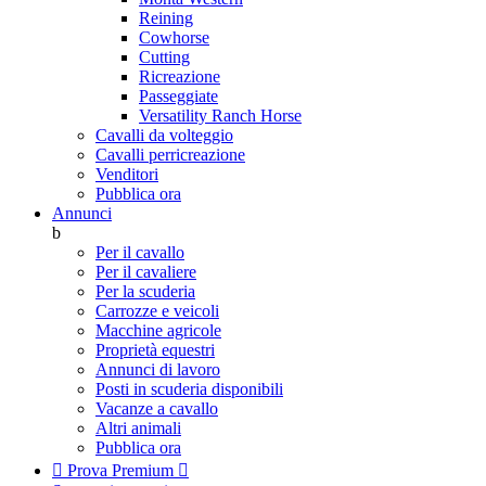
Reining
Cowhorse
Cutting
Ricreazione
Passeggiate
Versatility Ranch Horse
Cavalli da volteggio
Cavalli perricreazione
Venditori
Pubblica ora
Annunci
b
Per il cavallo
Per il cavaliere
Per la scuderia
Carrozze e veicoli
Macchine agricole
Proprietà equestri
Annunci di lavoro
Posti in scuderia disponibili
Vacanze a cavallo
Altri animali
Pubblica ora

Prova Premium
