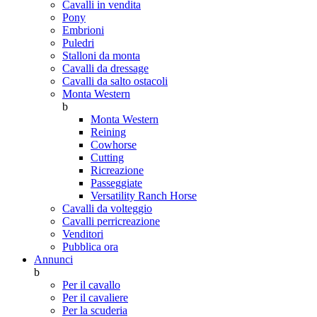
Cavalli in vendita
Pony
Embrioni
Puledri
Stalloni da monta
Cavalli da dressage
Cavalli da salto ostacoli
Monta Western
b
Monta Western
Reining
Cowhorse
Cutting
Ricreazione
Passeggiate
Versatility Ranch Horse
Cavalli da volteggio
Cavalli perricreazione
Venditori
Pubblica ora
Annunci
b
Per il cavallo
Per il cavaliere
Per la scuderia