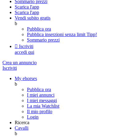
Sommario prezzi
Scarica l'app
Scarica l'app
Vendi subito gratis
b
Pubblica ora
Pubblica inserzioni senza limit
Tipp!
Sommario prezzi

Iscriviti
accedi qui
Crea un annuncio
Iscriviti
My ehorses
b
Pubblica ora
I miei annunci
I miei messaggi
La mia Watchlist
Il mio profilo
Login
Ricerca
Cavalli
b