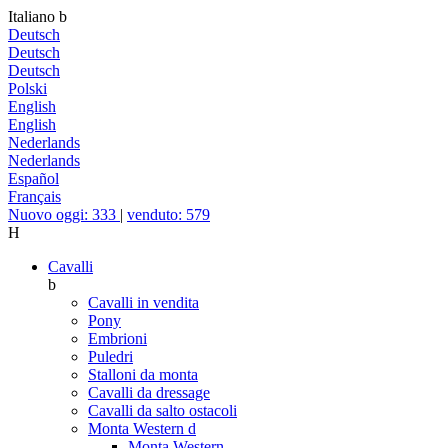
Italiano
b
Deutsch
Deutsch
Deutsch
Polski
English
English
Nederlands
Nederlands
Español
Français
Nuovo oggi: 333
|
venduto: 579
H
Cavalli
b
Cavalli in vendita
Pony
Embrioni
Puledri
Stalloni da monta
Cavalli da dressage
Cavalli da salto ostacoli
Monta Western
d
Monta Western