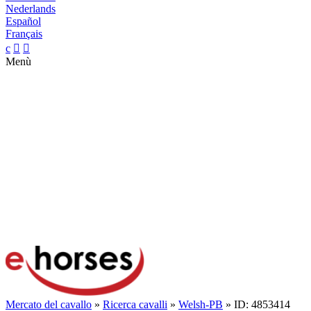
Nederlands
Español
Français
c


Menù
Mercato del cavallo
»
Ricerca cavalli
»
Welsh-PB
» ID: 4853414