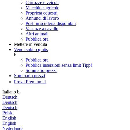
Carrozze e veicoli
Macchine agricole
Proprietà equestri
Annunci di lavoro
Posti in scuderia disponibili
Vacanze a cavallo
Altri animali
Pubblica ora
Mettere in vendita
Vendi subito gratis
b
Pubblica ora
Pubblica inserzioni senza limit
Tipp!
Sommario prezzi
Sommario prezzi
Prova Premium

Italiano
b
Deutsch
Deutsch
Deutsch
Polski
English
English
Nederlands