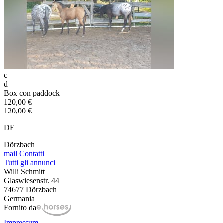
c
d
Box con paddock
120,00 €
120,00 €
DE
Dörzbach
mail
Contatti
Tutti gli annunci
Willi Schmitt
Glaswiesenstr. 44
74677 Dörzbach
Germania
Fornito da
Impressum