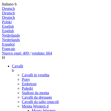
Italiano
b
Deutsch
Deutsch
Deutsch
Polski
English
English
Nederlands
Nederlands
Español
Français
Nuovo oggi: 409
|
venduto: 604
H
Cavalli
b
Cavalli in vendita
Pony
Embrioni
Puledri
Stalloni da monta
Cavalli da dressage
Cavalli da salto ostacoli
Monta Western
d
Monta Western