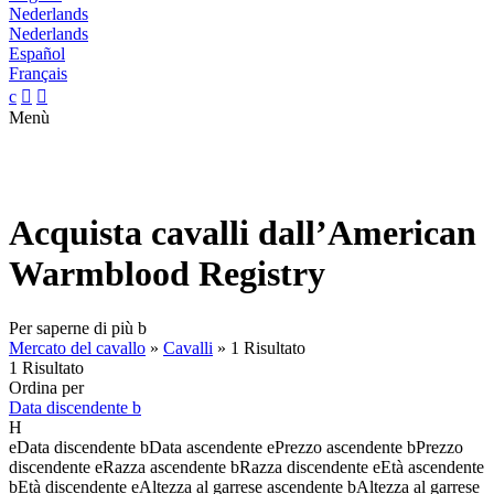
Nederlands
Nederlands
Español
Français
c


Menù
Acquista cavalli dall’American
Warmblood Registry
Per saperne di più
b
Mercato del cavallo
»
Cavalli
»
1 Risultato
1 Risultato
Ordina per
Data discendente
b
H
e
Data discendente
b
Data ascendente
e
Prezzo ascendente
b
Prezzo
discendente
e
Razza ascendente
b
Razza discendente
e
Età ascendente
b
Età discendente
e
Altezza al garrese ascendente
b
Altezza al garrese