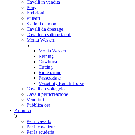
Cavalli in vendita
Pony
Embrioni
Puledri
Stalloni da monta
Cavalli da dressage
Cavalli da salto ostacoli
Monta Western
b
Monta Western
Reining
Cowhorse
Cutting
Ricreazione
Passeggiate
Versatility Ranch Horse
Cavalli da volteggio
Cavalli perricreazione
Venditori
Pubblica ora
Annunci
b
Per il cavallo
Per il cavaliere
Per la scuderia