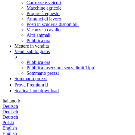
Carrozze e veicoli
Macchine agricole
Proprietà equestri
Annunci di lavoro
Posti in scuderia disponibili
Vacanze a cavallo
Altri animali
Pubblica ora
Mettere in vendita
Vendi subito gratis
b
Pubblica ora
Pubblica inserzioni senza limit
Tipp!
Sommario prezzi
Sommario prezzi
Prova Premium

Scarica l'app
download
Italiano
b
Deutsch
Deutsch
Deutsch
Polski
English
English