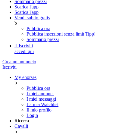
Sommario prezzi
Scarica l'app
Scarica l'app
Vendi subito gratis
b
Pubblica ora
Pubblica inserzioni senza limit
Tipp!
Sommario prezzi

Iscriviti
accedi qui
Crea un annuncio
Iscriviti
My ehorses
b
Pubblica ora
I miei annunci
I miei messaggi
La mia Watchlist
Il mio profilo
Login
Ricerca
Cavalli
b