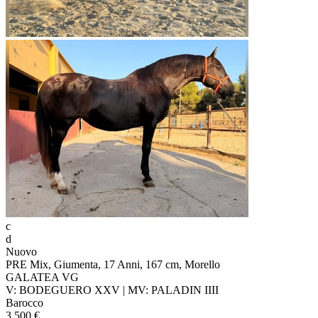
c
d
Nuovo
PRE Mix, Giumenta, 17 Anni, 167 cm, Morello
GALATEA VG
V: BODEGUERO XXV | MV: PALADIN IIII
Barocco
3.500 €