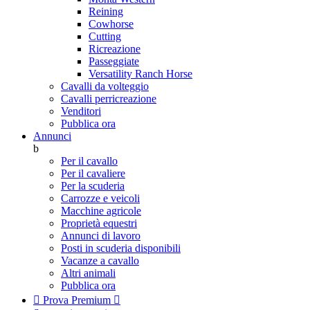
Reining
Cowhorse
Cutting
Ricreazione
Passeggiate
Versatility Ranch Horse
Cavalli da volteggio
Cavalli perricreazione
Venditori
Pubblica ora
Annunci
b
Per il cavallo
Per il cavaliere
Per la scuderia
Carrozze e veicoli
Macchine agricole
Proprietà equestri
Annunci di lavoro
Posti in scuderia disponibili
Vacanze a cavallo
Altri animali
Pubblica ora

Prova Premium
