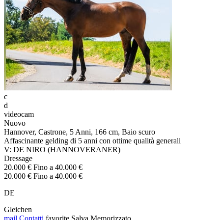
c
d
videocam
Nuovo
Hannover, Castrone, 5 Anni, 166 cm, Baio scuro
Affascinante gelding di 5 anni con ottime qualità generali
V: DE NIRO (HANNOVERANER)
Dressage
20.000 € Fino a 40.000 €
20.000 € Fino a 40.000 €
DE
Gleichen
mail
Contatti
favorite
Salva
Memorizzato