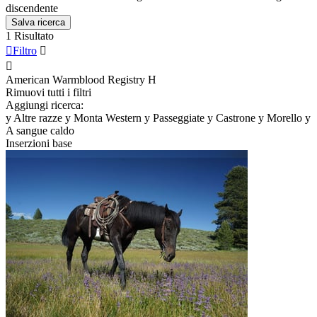
discendente
Salva ricerca
1 Risultato

Filtro


American Warmblood Registry
H
Rimuovi tutti i filtri
Aggiungi ricerca:
y
Altre razze
y
Monta Western
y
Passeggiate
y
Castrone
y
Morello
y
A sangue caldo
Inserzioni base