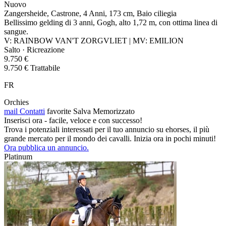
Nuovo
Zangersheide, Castrone, 4 Anni, 173 cm, Baio ciliegia
Bellissimo gelding di 3 anni, Gogh, alto 1,72 m, con ottima linea di
sangue.
V: RAINBOW VAN'T ZORGVLIET | MV: EMILION
Salto · Ricreazione
9.750 €
9.750 € Trattabile
FR
Orchies
mail
Contatti
favorite
Salva
Memorizzato
Inserisci ora - facile, veloce e con successo!
Trova i potenziali interessati per il tuo annuncio su ehorses, il più
grande mercato per il mondo dei cavalli. Inizia ora in pochi minuti!
Ora pubblica un annuncio.
Platinum