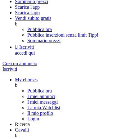
Sommario prezzi
Scarica l'app
Scarica l'app
Vendi subito gratis
b
Pubblica ora
Pubblica inserzioni senza limit
Tipp!
Sommario prezzi

Iscriviti
accedi qui
Crea un annuncio
Iscriviti
My ehorses
b
Pubblica ora
I miei annunci
I miei messaggi
La mia Watchlist
Il mio profilo
Login
Ricerca
Cavalli
b