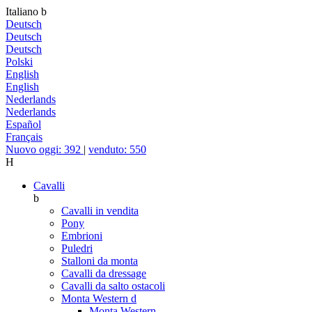
Italiano
b
Deutsch
Deutsch
Deutsch
Polski
English
English
Nederlands
Nederlands
Español
Français
Nuovo oggi: 392
|
venduto: 550
H
Cavalli
b
Cavalli in vendita
Pony
Embrioni
Puledri
Stalloni da monta
Cavalli da dressage
Cavalli da salto ostacoli
Monta Western
d
Monta Western