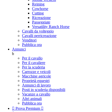
Reining
Cowhorse
Cutting
Ricreazione
Passeggiate
Versatility Ranch Horse
Cavalli da volteggio
Cavalli perricreazione
Venditori
Pubblica ora
Annunci
b
Per il cavallo
Per il cavaliere
Per la scuderia
Carrozze e veicoli
Macchine agricole
Proprietà equestri
Annunci di lavoro
Posti in scuderia disponibili
Vacanze a cavallo
Altri animali
Pubblica ora

Prova Premium
