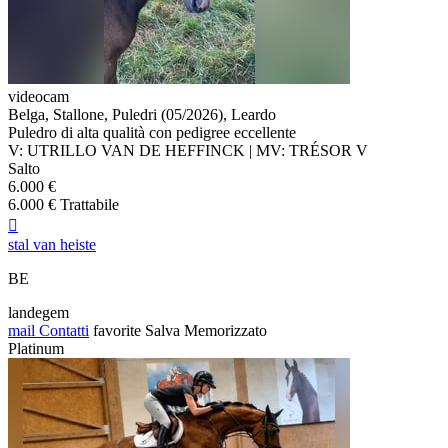
videocam
Belga, Stallone, Puledri (05/2026), Leardo
Puledro di alta qualità con pedigree eccellente
V: UTRILLO VAN DE HEFFINCK | MV: TRÉSOR V
Salto
6.000 €
6.000 € Trattabile

stal van heiste
BE
landegem
mail
Contatti
favorite
Salva
Memorizzato
Platinum