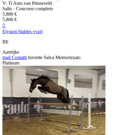
V: Ti Amo van Prinseveld
Salto · Concorso completo
5.800 €
5.800 €

Elysion Stables vvzrl
BE
Aartrijke
mail
Contatti
favorite
Salva
Memorizzato
Platinum