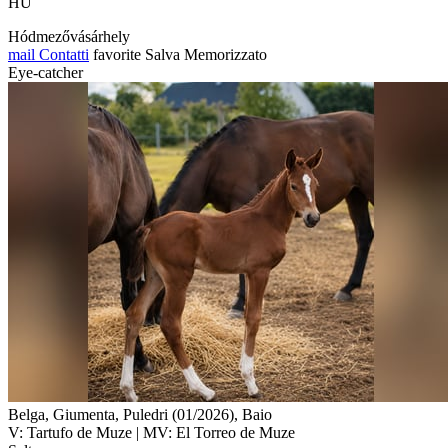
HU
Hódmezővásárhely
mail
Contatti
favorite
Salva
Memorizzato
Eye-catcher
Belga, Giumenta, Puledri (01/2026), Baio
V: Tartufo de Muze | MV: El Torreo de Muze