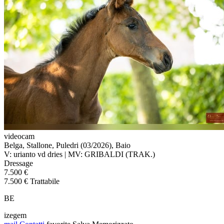
videocam
Belga, Stallone, Puledri (03/2026), Baio
V: urianto vd dries | MV: GRIBALDI (TRAK.)
Dressage
7.500 €
7.500 € Trattabile
BE
izegem