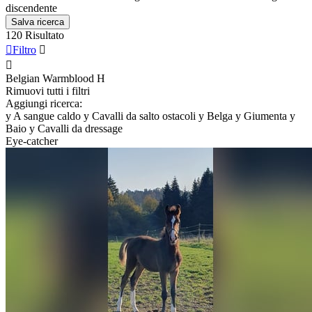
discendente
Salva ricerca
120 Risultato

Filtro


Belgian Warmblood
H
Rimuovi tutti i filtri
Aggiungi ricerca:
y
A sangue caldo
y
Cavalli da salto ostacoli
y
Belga
y
Giumenta
y
Baio
y
Cavalli da dressage
Eye-catcher