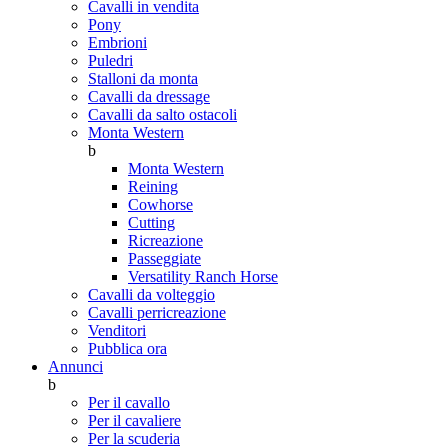
Cavalli in vendita
Pony
Embrioni
Puledri
Stalloni da monta
Cavalli da dressage
Cavalli da salto ostacoli
Monta Western
b
Monta Western
Reining
Cowhorse
Cutting
Ricreazione
Passeggiate
Versatility Ranch Horse
Cavalli da volteggio
Cavalli perricreazione
Venditori
Pubblica ora
Annunci
b
Per il cavallo
Per il cavaliere
Per la scuderia