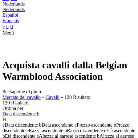
Nederlands
Nederlands
Español
Français
c


Menù
Acquista cavalli dalla Belgian
Warmblood Association
Per saperne di più
b
Mercato del cavallo
»
Cavalli
»
120 Risultato
120 Risultato
Ordina per
Data discendente
b
H
e
Data discendente
b
Data ascendente
e
Prezzo ascendente
b
Prezzo
discendente
e
Razza ascendente
b
Razza discendente
e
Età ascendente
b
Età discendente
e
Altezza al garrese ascendente
b
Altezza al garrese