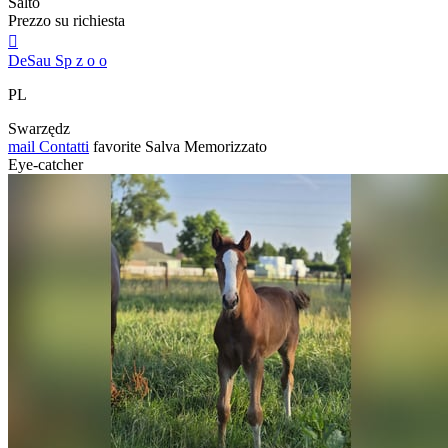
Salto
Prezzo su richiesta

DeSau Sp z o o
PL
Swarzędz
mail
Contatti
favorite
Salva
Memorizzato
Eye-catcher