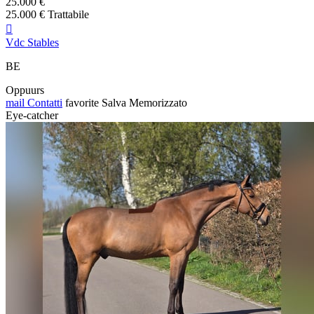
25.000 €
25.000 € Trattabile

Vdc Stables
BE
Oppuurs
mail
Contatti
favorite
Salva
Memorizzato
Eye-catcher