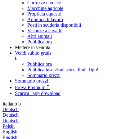
Carrozze e veicoli
Macchine agricole
Proprietà equestri
Annunci di lavoro
Posti in scuderia disponibili
Vacanze a cavallo
Altri animali
Pubblica ora
Mettere in vendita
Vendi subito gratis
b
Pubblica ora
Pubblica inserzioni senza limit
Tipp!
Sommario prezzi
Sommario prezzi
Prova Premium

Scarica l'app
download
Italiano
b
Deutsch
Deutsch
Deutsch
Polski
English
English