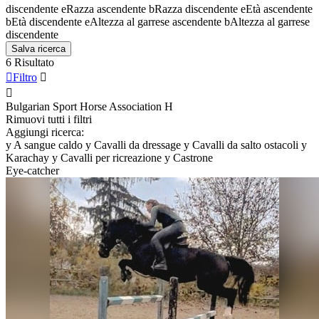
discendente
e
Razza ascendente
b
Razza discendente
e
Età ascendente
b
Età discendente
e
Altezza al garrese ascendente
b
Altezza al garrese
discendente
Salva ricerca
6 Risultato

Filtro


Bulgarian Sport Horse Association
H
Rimuovi tutti i filtri
Aggiungi ricerca:
y
A sangue caldo
y
Cavalli da dressage
y
Cavalli da salto ostacoli
y
Karachay
y
Cavalli per ricreazione
y
Castrone
Eye-catcher