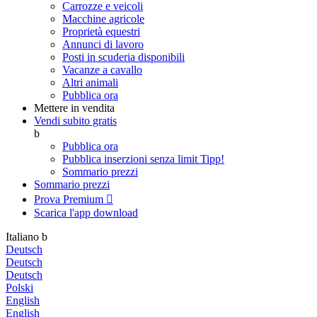
Carrozze e veicoli
Macchine agricole
Proprietà equestri
Annunci di lavoro
Posti in scuderia disponibili
Vacanze a cavallo
Altri animali
Pubblica ora
Mettere in vendita
Vendi subito gratis
b
Pubblica ora
Pubblica inserzioni senza limit
Tipp!
Sommario prezzi
Sommario prezzi
Prova Premium

Scarica l'app
download
Italiano
b
Deutsch
Deutsch
Deutsch
Polski
English
English