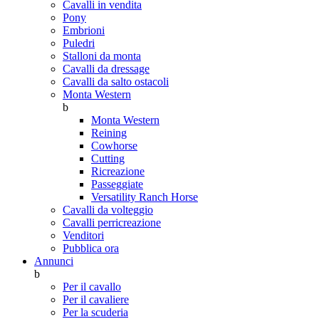
Cavalli in vendita
Pony
Embrioni
Puledri
Stalloni da monta
Cavalli da dressage
Cavalli da salto ostacoli
Monta Western
b
Monta Western
Reining
Cowhorse
Cutting
Ricreazione
Passeggiate
Versatility Ranch Horse
Cavalli da volteggio
Cavalli perricreazione
Venditori
Pubblica ora
Annunci
b
Per il cavallo
Per il cavaliere
Per la scuderia