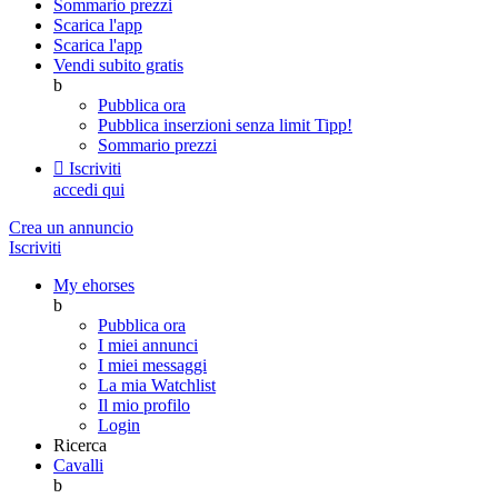
Sommario prezzi
Scarica l'app
Scarica l'app
Vendi subito gratis
b
Pubblica ora
Pubblica inserzioni senza limit
Tipp!
Sommario prezzi

Iscriviti
accedi qui
Crea un annuncio
Iscriviti
My ehorses
b
Pubblica ora
I miei annunci
I miei messaggi
La mia Watchlist
Il mio profilo
Login
Ricerca
Cavalli
b