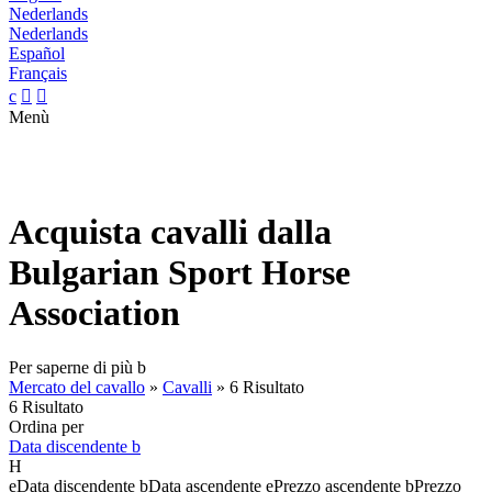
Nederlands
Nederlands
Español
Français
c


Menù
Acquista cavalli dalla
Bulgarian Sport Horse
Association
Per saperne di più
b
Mercato del cavallo
»
Cavalli
»
6 Risultato
6 Risultato
Ordina per
Data discendente
b
H
e
Data discendente
b
Data ascendente
e
Prezzo ascendente
b
Prezzo