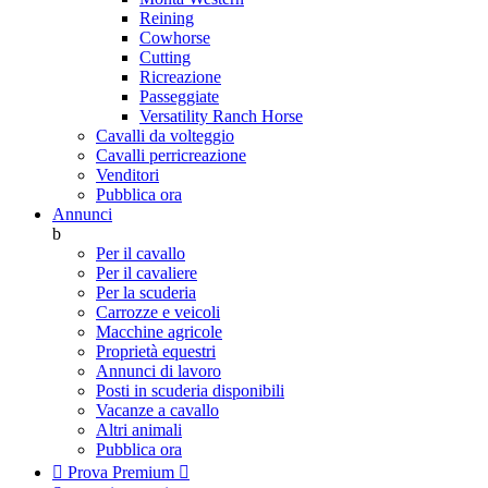
Reining
Cowhorse
Cutting
Ricreazione
Passeggiate
Versatility Ranch Horse
Cavalli da volteggio
Cavalli perricreazione
Venditori
Pubblica ora
Annunci
b
Per il cavallo
Per il cavaliere
Per la scuderia
Carrozze e veicoli
Macchine agricole
Proprietà equestri
Annunci di lavoro
Posti in scuderia disponibili
Vacanze a cavallo
Altri animali
Pubblica ora

Prova Premium
