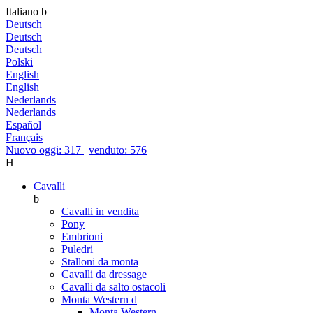
Italiano
b
Deutsch
Deutsch
Deutsch
Polski
English
English
Nederlands
Nederlands
Español
Français
Nuovo oggi: 317
|
venduto: 576
H
Cavalli
b
Cavalli in vendita
Pony
Embrioni
Puledri
Stalloni da monta
Cavalli da dressage
Cavalli da salto ostacoli
Monta Western
d
Monta Western