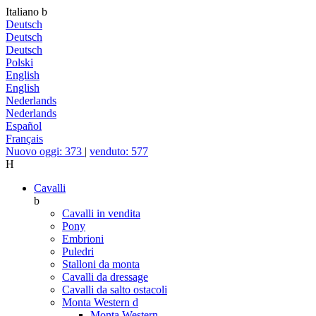
Italiano
b
Deutsch
Deutsch
Deutsch
Polski
English
English
Nederlands
Nederlands
Español
Français
Nuovo oggi: 373
|
venduto: 577
H
Cavalli
b
Cavalli in vendita
Pony
Embrioni
Puledri
Stalloni da monta
Cavalli da dressage
Cavalli da salto ostacoli
Monta Western
d
Monta Western