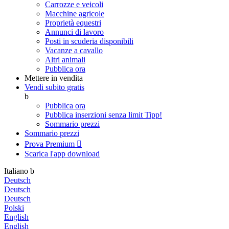
Carrozze e veicoli
Macchine agricole
Proprietà equestri
Annunci di lavoro
Posti in scuderia disponibili
Vacanze a cavallo
Altri animali
Pubblica ora
Mettere in vendita
Vendi subito gratis
b
Pubblica ora
Pubblica inserzioni senza limit
Tipp!
Sommario prezzi
Sommario prezzi
Prova Premium

Scarica l'app
download
Italiano
b
Deutsch
Deutsch
Deutsch
Polski
English
English