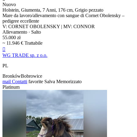
Nuovo
Holstein, Giumenta, 7 Anni, 176 cm, Grigio pezzato
Mare da lavoro/allevamento con sangue di Cornet Obolensky –
pedigree eccellente
V: CORNET OBOLENSKY | MV: CONNOR
Allevamento · Salto
55.000 zł
~ 11.946 € Trattabile

WG TRADE sp. z o.o.
PL
BronkówBobrowice
mail
Contatti
favorite
Salva
Memorizzato
Platinum