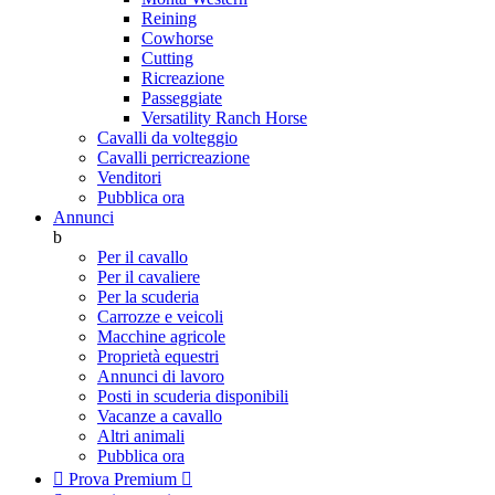
Reining
Cowhorse
Cutting
Ricreazione
Passeggiate
Versatility Ranch Horse
Cavalli da volteggio
Cavalli perricreazione
Venditori
Pubblica ora
Annunci
b
Per il cavallo
Per il cavaliere
Per la scuderia
Carrozze e veicoli
Macchine agricole
Proprietà equestri
Annunci di lavoro
Posti in scuderia disponibili
Vacanze a cavallo
Altri animali
Pubblica ora

Prova Premium
