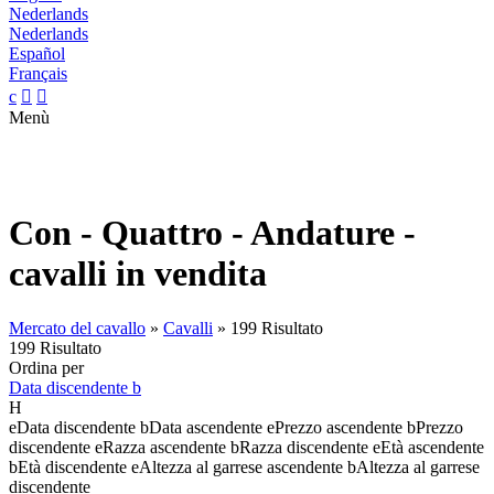
Nederlands
Nederlands
Español
Français
c


Menù
Con - Quattro - Andature -
cavalli in vendita
Mercato del cavallo
»
Cavalli
»
199 Risultato
199 Risultato
Ordina per
Data discendente
b
H
e
Data discendente
b
Data ascendente
e
Prezzo ascendente
b
Prezzo
discendente
e
Razza ascendente
b
Razza discendente
e
Età ascendente
b
Età discendente
e
Altezza al garrese ascendente
b
Altezza al garrese
discendente