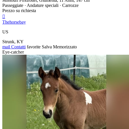
Missouri Foxtrotter, Giumenta, 11 Anni, 147 cm
Passeggiate · Andature speciali · Carrozze
Prezzo su richiesta

Thehorsebay
US
Strunk, KY
mail
Contatti
favorite
Salva
Memorizzato
Eye-catcher