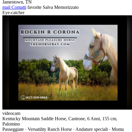
Jamestown, TN
mail
Contatti
favorite
Salva
Memorizzato
Eye-catcher
videocam
Kentucky Mountain Saddle Horse, Castrone, 6 Anni, 155 cm,
Palomino
Passeggiate · Versatility Ranch Horse · Andature speciali · Monta