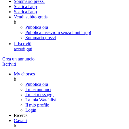
Sommario prezzi
Scarica l'app
Scarica l'app
Vendi subito gratis
b
Pubblica ora
Pubblica inserzioni senza limit
Tipp!
Sommario prezzi

Iscriviti
accedi qui
Crea un annuncio
Iscriviti
My ehorses
b
Pubblica ora
I miei annunci
I miei messaggi
La mia Watchlist
Il mio profilo
Login
Ricerca
Cavalli
b