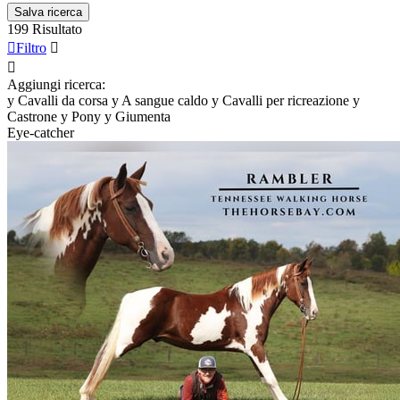
Salva ricerca
199 Risultato

Filtro


Aggiungi ricerca:
y
Cavalli da corsa
y
A sangue caldo
y
Cavalli per ricreazione
y
Castrone
y
Pony
y
Giumenta
Eye-catcher