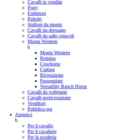
Cavalli in vendita
Pony
Embrioni
Puledri
Stalloni da monta
Cavalli da dressage
Cavalli da salto ostacoli
Monta Western
b
Monta Western
Reining
Cowhorse
Cutting
Ricreazione
Passeggiate
Versatility Ranch Horse
Cavalli da volteggio
Cavalli perricreazione
Venditori
Pubblica ora
Annunci
b
Per il cavallo
Per il cavaliere
Per la scuderia