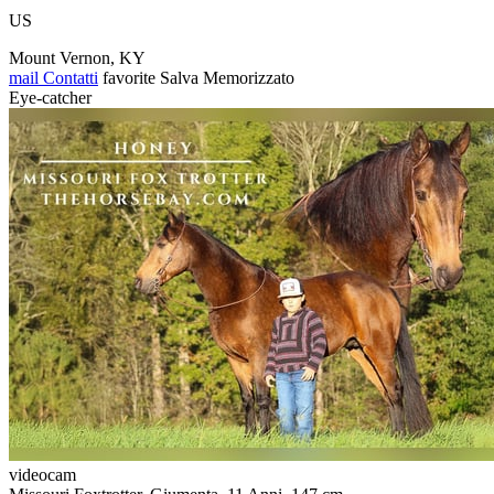
US
Mount Vernon, KY
mail
Contatti
favorite
Salva
Memorizzato
Eye-catcher
videocam