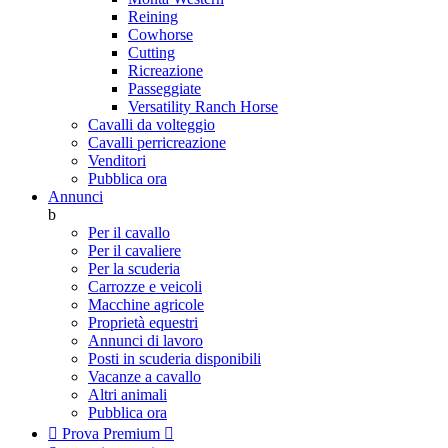
Reining
Cowhorse
Cutting
Ricreazione
Passeggiate
Versatility Ranch Horse
Cavalli da volteggio
Cavalli perricreazione
Venditori
Pubblica ora
Annunci
b
Per il cavallo
Per il cavaliere
Per la scuderia
Carrozze e veicoli
Macchine agricole
Proprietà equestri
Annunci di lavoro
Posti in scuderia disponibili
Vacanze a cavallo
Altri animali
Pubblica ora

Prova Premium
