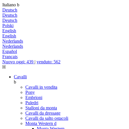
Italiano
b
Deutsch
Deutsch
Deutsch
Polski
English
English
Nederlands
Nederlands
Español
Français
Nuovo oggi: 439
|
venduto: 562
H
Cavalli
b
Cavalli in vendita
Pony
Embrioni
Puledri
Stalloni da monta
Cavalli da dressage
Cavalli da salto ostacoli
Monta Western
d
Monta Western