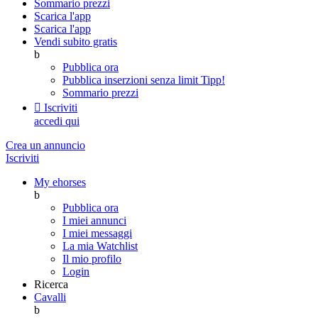
Sommario prezzi
Scarica l'app
Scarica l'app
Vendi subito gratis
b
Pubblica ora
Pubblica inserzioni senza limit
Tipp!
Sommario prezzi

Iscriviti
accedi qui
Crea un annuncio
Iscriviti
My ehorses
b
Pubblica ora
I miei annunci
I miei messaggi
La mia Watchlist
Il mio profilo
Login
Ricerca
Cavalli
b