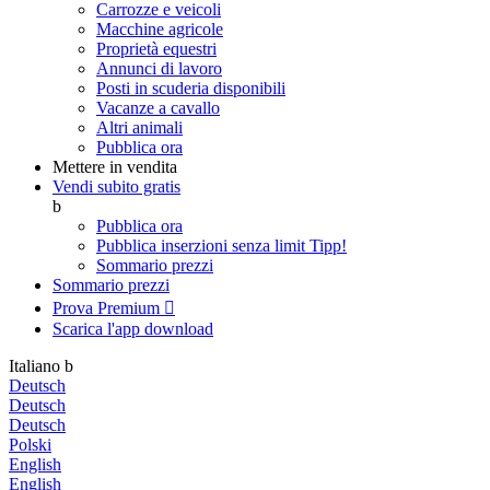
Carrozze e veicoli
Macchine agricole
Proprietà equestri
Annunci di lavoro
Posti in scuderia disponibili
Vacanze a cavallo
Altri animali
Pubblica ora
Mettere in vendita
Vendi subito gratis
b
Pubblica ora
Pubblica inserzioni senza limit
Tipp!
Sommario prezzi
Sommario prezzi
Prova Premium

Scarica l'app
download
Italiano
b
Deutsch
Deutsch
Deutsch
Polski
English
English