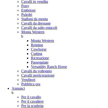
Cavalli in vendita
Pony
Embrioni
Puledri
Stalloni da monta
Cavalli da dressage
Cavalli da salto ostacoli
Monta Western
b
Monta Western
Reining
Cowhorse
Cutting
Ricreazione
Passeggiate
Versatility Ranch Horse
Cavalli da volteggio
Cavalli perricreazione
Venditori
Pubblica ora
Annunci
b
Per il cavallo
Per il cavaliere
Per la scuderia