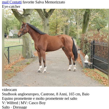
mail
Contatti
favorite
Salva
Memorizzato
Eye-catcher
videocam
Studbook angloeuropeo, Castrone, 8 Anni, 165 cm, Baio
Equino promettente e molto promettente nel salto
V: Wilfred | MV: Casco Boy
Salto · Dressage