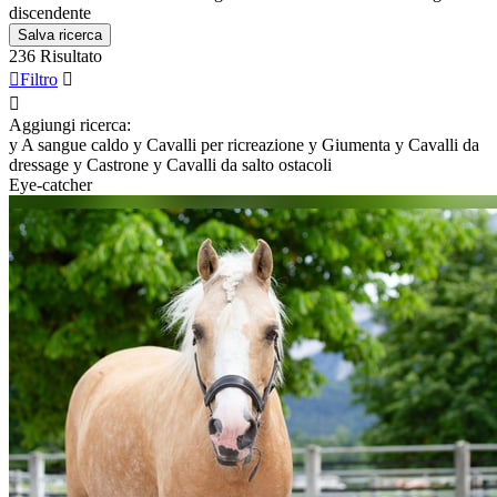
discendente
Salva ricerca
236 Risultato

Filtro


Aggiungi ricerca:
y
A sangue caldo
y
Cavalli per ricreazione
y
Giumenta
y
Cavalli da
dressage
y
Castrone
y
Cavalli da salto ostacoli
Eye-catcher