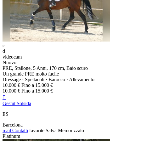
c
d
videocam
Nuovo
PRE, Stallone, 5 Anni, 170 cm, Baio scuro
Un grande PRE molto facile
Dressage · Spettacoli · Barocco · Allevamento
10.000 € Fino a 15.000 €
10.000 € Fino a 15.000 €

Gestüt Solsida
ES
Barcelona
mail
Contatti
favorite
Salva
Memorizzato
Platinum