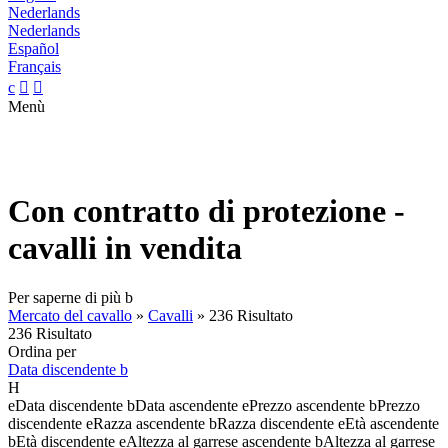
Nederlands
Nederlands
Español
Français
c


Menù
Con contratto di protezione -
cavalli in vendita
Per saperne di più
b
Mercato del cavallo
»
Cavalli
»
236 Risultato
236 Risultato
Ordina per
Data discendente
b
H
e
Data discendente
b
Data ascendente
e
Prezzo ascendente
b
Prezzo
discendente
e
Razza ascendente
b
Razza discendente
e
Età ascendente
b
Età discendente
e
Altezza al garrese ascendente
b
Altezza al garrese