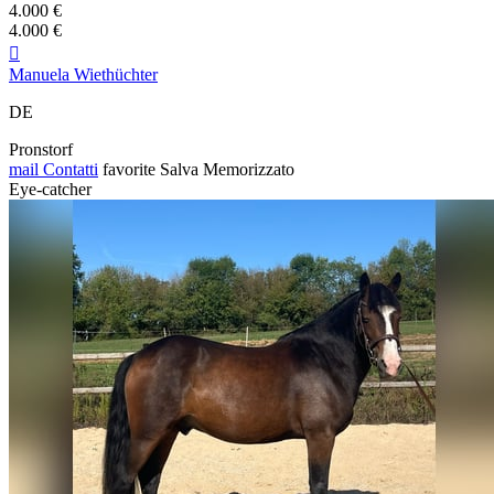
4.000 €
4.000 €

Manuela Wiethüchter
DE
Pronstorf
mail
Contatti
favorite
Salva
Memorizzato
Eye-catcher