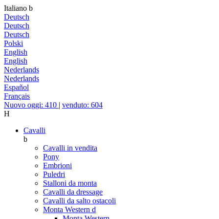
Italiano
b
Deutsch
Deutsch
Deutsch
Polski
English
English
Nederlands
Nederlands
Español
Français
Nuovo oggi: 410
|
venduto: 604
H
Cavalli
b
Cavalli in vendita
Pony
Embrioni
Puledri
Stalloni da monta
Cavalli da dressage
Cavalli da salto ostacoli
Monta Western
d
Monta Western