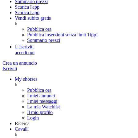
Sommario prezzi
Scarica l'app
Scarica l'app
Vendi subito gratis
b
Pubblica ora
Pubblica inserzioni senza limit
Tipp!
Sommario prezzi

Iscriviti
accedi qui
Crea un annuncio
Iscriviti
My ehorses
b
Pubblica ora
I miei annunci
I miei messaggi
La mia Watchlist
Il mio profilo
Login
Ricerca
Cavalli
b