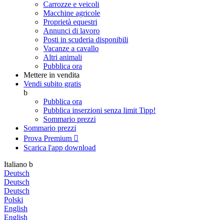
Carrozze e veicoli
Macchine agricole
Proprietà equestri
Annunci di lavoro
Posti in scuderia disponibili
Vacanze a cavallo
Altri animali
Pubblica ora
Mettere in vendita
Vendi subito gratis
b
Pubblica ora
Pubblica inserzioni senza limit
Tipp!
Sommario prezzi
Sommario prezzi
Prova Premium

Scarica l'app
download
Italiano
b
Deutsch
Deutsch
Deutsch
Polski
English
English