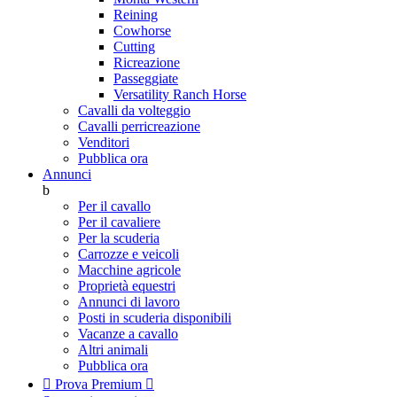
Reining
Cowhorse
Cutting
Ricreazione
Passeggiate
Versatility Ranch Horse
Cavalli da volteggio
Cavalli perricreazione
Venditori
Pubblica ora
Annunci
b
Per il cavallo
Per il cavaliere
Per la scuderia
Carrozze e veicoli
Macchine agricole
Proprietà equestri
Annunci di lavoro
Posti in scuderia disponibili
Vacanze a cavallo
Altri animali
Pubblica ora

Prova Premium
