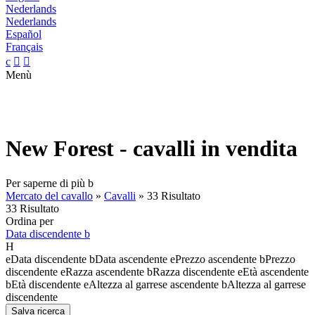
Nederlands
Nederlands
Español
Français
c


Menù
New Forest - cavalli in vendita
Per saperne di più
b
Mercato del cavallo
»
Cavalli
»
33 Risultato
33 Risultato
Ordina per
Data discendente
b
H
e
Data discendente
b
Data ascendente
e
Prezzo ascendente
b
Prezzo
discendente
e
Razza ascendente
b
Razza discendente
e
Età ascendente
b
Età discendente
e
Altezza al garrese ascendente
b
Altezza al garrese
discendente
Salva ricerca