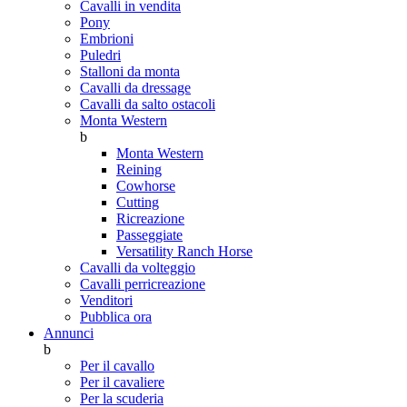
Cavalli in vendita
Pony
Embrioni
Puledri
Stalloni da monta
Cavalli da dressage
Cavalli da salto ostacoli
Monta Western
b
Monta Western
Reining
Cowhorse
Cutting
Ricreazione
Passeggiate
Versatility Ranch Horse
Cavalli da volteggio
Cavalli perricreazione
Venditori
Pubblica ora
Annunci
b
Per il cavallo
Per il cavaliere
Per la scuderia