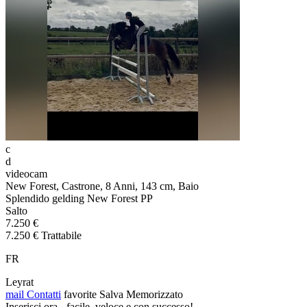
c
d
videocam
New Forest, Castrone, 8 Anni, 143 cm, Baio
Splendido gelding New Forest PP
Salto
7.250 €
7.250 € Trattabile
FR
Leyrat
mail
Contatti
favorite
Salva
Memorizzato
Inserisci ora - facile, veloce e con successo!