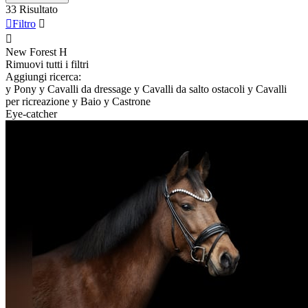
33 Risultato

Filtro


New Forest
H
Rimuovi tutti i filtri
Aggiungi ricerca:
y
Pony
y
Cavalli da dressage
y
Cavalli da salto ostacoli
y
Cavalli
per ricreazione
y
Baio
y
Castrone
Eye-catcher