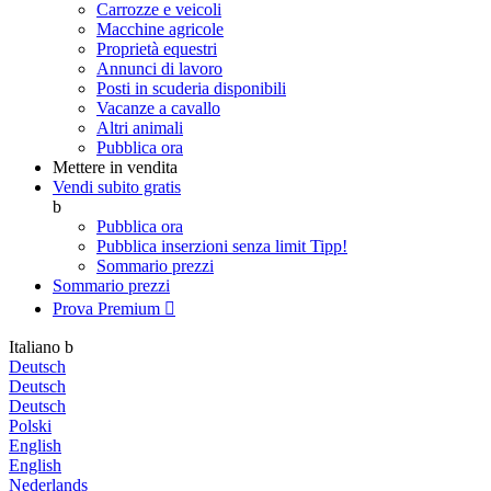
Carrozze e veicoli
Macchine agricole
Proprietà equestri
Annunci di lavoro
Posti in scuderia disponibili
Vacanze a cavallo
Altri animali
Pubblica ora
Mettere in vendita
Vendi subito gratis
b
Pubblica ora
Pubblica inserzioni senza limit
Tipp!
Sommario prezzi
Sommario prezzi
Prova Premium

Italiano
b
Deutsch
Deutsch
Deutsch
Polski
English
English
Nederlands