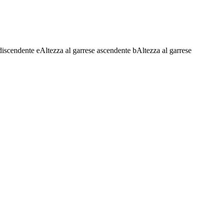
discendente
e
Altezza al garrese ascendente
b
Altezza al garrese