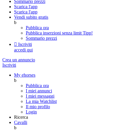
Sommario prezzi
Scarica l'app
Scarica l'app
Vendi subito gratis
b
Pubblica ora
Pubblica inserzioni senza limit
Tipp!
Sommario prezzi

Iscriviti
accedi qui
Crea un annuncio
Iscriviti
My ehorses
b
Pubblica ora
I miei annunci
I miei messaggi
La mia Watchlist
Il mio profilo
Login
Ricerca
Cavalli
b