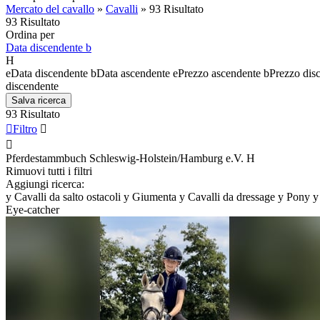
Mercato del cavallo
»
Cavalli
»
93 Risultato
93 Risultato
Ordina per
Data discendente
b
H
e
Data discendente
b
Data ascendente
e
Prezzo ascendente
b
Prezzo dis
discendente
Salva ricerca
93 Risultato

Filtro


Pferdestammbuch Schleswig-Holstein/Hamburg e.V.
H
Rimuovi tutti i filtri
Aggiungi ricerca:
y
Cavalli da salto ostacoli
y
Giumenta
y
Cavalli da dressage
y
Pony
y
Eye-catcher