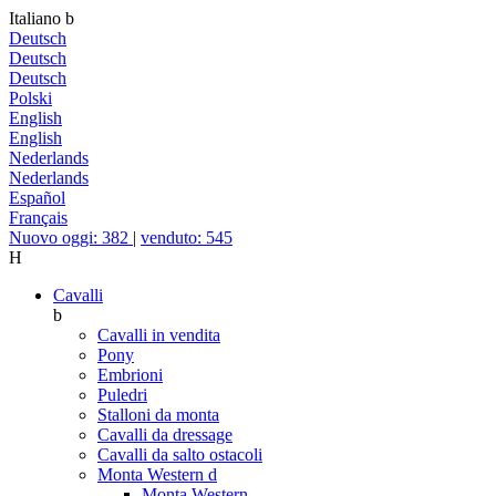
Italiano
b
Deutsch
Deutsch
Deutsch
Polski
English
English
Nederlands
Nederlands
Español
Français
Nuovo oggi: 382
|
venduto: 545
H
Cavalli
b
Cavalli in vendita
Pony
Embrioni
Puledri
Stalloni da monta
Cavalli da dressage
Cavalli da salto ostacoli
Monta Western
d
Monta Western