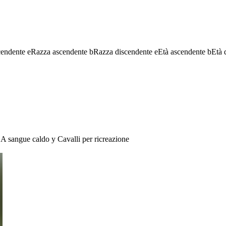
cendente
e
Razza ascendente
b
Razza discendente
e
Età ascendente
b
Età 
A sangue caldo
y
Cavalli per ricreazione