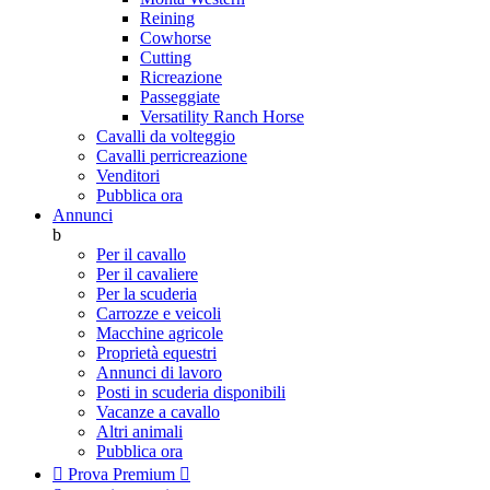
Reining
Cowhorse
Cutting
Ricreazione
Passeggiate
Versatility Ranch Horse
Cavalli da volteggio
Cavalli perricreazione
Venditori
Pubblica ora
Annunci
b
Per il cavallo
Per il cavaliere
Per la scuderia
Carrozze e veicoli
Macchine agricole
Proprietà equestri
Annunci di lavoro
Posti in scuderia disponibili
Vacanze a cavallo
Altri animali
Pubblica ora

Prova Premium
