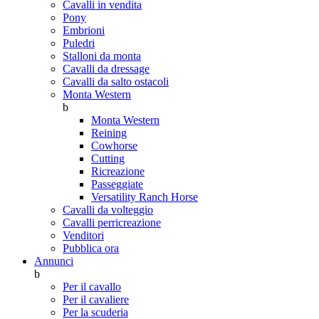
Cavalli in vendita
Pony
Embrioni
Puledri
Stalloni da monta
Cavalli da dressage
Cavalli da salto ostacoli
Monta Western
b
Monta Western
Reining
Cowhorse
Cutting
Ricreazione
Passeggiate
Versatility Ranch Horse
Cavalli da volteggio
Cavalli perricreazione
Venditori
Pubblica ora
Annunci
b
Per il cavallo
Per il cavaliere
Per la scuderia