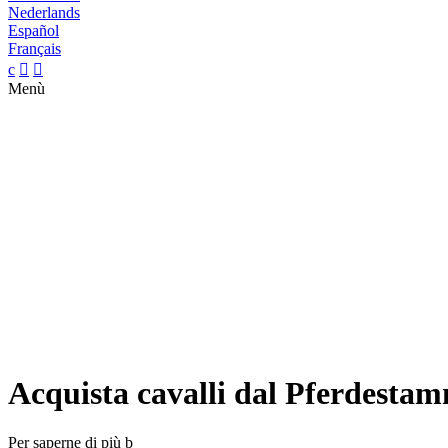
Nederlands
Español
Français
c


Menù
Acquista cavalli dal Pferdesta
Per saperne di più
b