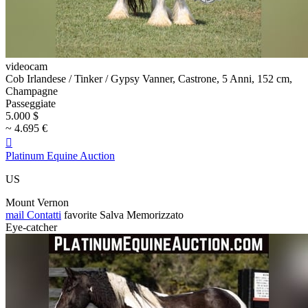
videocam
Cob Irlandese / Tinker / Gypsy Vanner, Castrone, 5 Anni, 152 cm,
Champagne
Passeggiate
5.000 $
~ 4.695 €

Platinum Equine Auction
US
Mount Vernon
mail
Contatti
favorite
Salva
Memorizzato
Eye-catcher