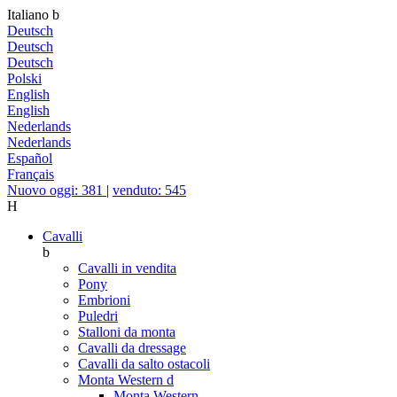
Italiano
b
Deutsch
Deutsch
Deutsch
Polski
English
English
Nederlands
Nederlands
Español
Français
Nuovo oggi: 381
|
venduto: 545
H
Cavalli
b
Cavalli in vendita
Pony
Embrioni
Puledri
Stalloni da monta
Cavalli da dressage
Cavalli da salto ostacoli
Monta Western
d
Monta Western