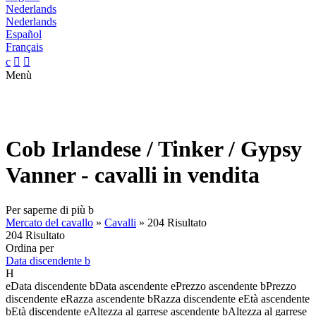
Nederlands
Nederlands
Español
Français
c


Menù
Cob Irlandese / Tinker / Gypsy
Vanner - cavalli in vendita
Per saperne di più
b
Mercato del cavallo
»
Cavalli
»
204 Risultato
204 Risultato
Ordina per
Data discendente
b
H
e
Data discendente
b
Data ascendente
e
Prezzo ascendente
b
Prezzo
discendente
e
Razza ascendente
b
Razza discendente
e
Età ascendente
b
Età discendente
e
Altezza al garrese ascendente
b
Altezza al garrese