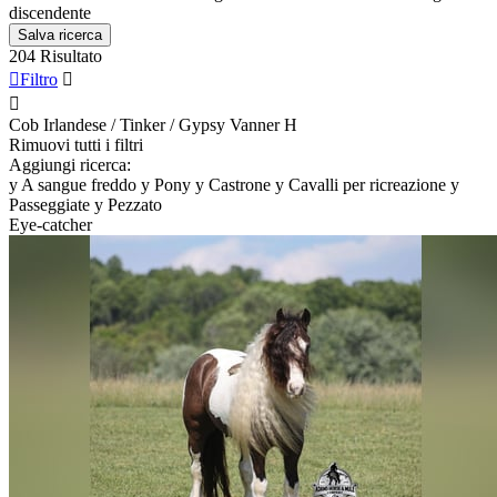
discendente
Salva ricerca
204 Risultato

Filtro


Cob Irlandese / Tinker / Gypsy Vanner
H
Rimuovi tutti i filtri
Aggiungi ricerca:
y
A sangue freddo
y
Pony
y
Castrone
y
Cavalli per ricreazione
y
Passeggiate
y
Pezzato
Eye-catcher