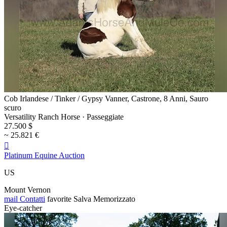
Cob Irlandese / Tinker / Gypsy Vanner, Castrone, 8 Anni, Sauro
scuro
Versatility Ranch Horse · Passeggiate
27.500 $
~ 25.821 €

Platinum Equine Auction
US
Mount Vernon
mail
Contatti
favorite
Salva
Memorizzato
Eye-catcher