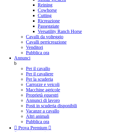
Reining
Cowhorse
Cutting
Ricreazione
Passeggiate
Versatility Ranch Horse
Cavalli da volteggio
Cavalli perricreazione
Venditori
Pubblica ora
Annunci
b
Per il cavallo
Per il cavaliere
Per la scuderia
Carrozze e veicoli
Macchine agricole
Proprietà equestri
Annunci di lavoro
Posti in scuderia disponibili
Vacanze a cavallo
Altri animali
Pubblica ora

Prova Premium
