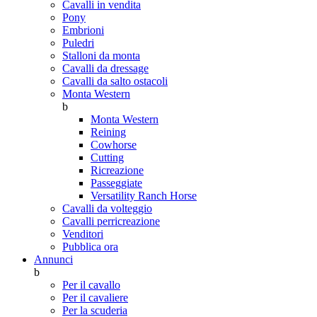
Cavalli in vendita
Pony
Embrioni
Puledri
Stalloni da monta
Cavalli da dressage
Cavalli da salto ostacoli
Monta Western
b
Monta Western
Reining
Cowhorse
Cutting
Ricreazione
Passeggiate
Versatility Ranch Horse
Cavalli da volteggio
Cavalli perricreazione
Venditori
Pubblica ora
Annunci
b
Per il cavallo
Per il cavaliere
Per la scuderia