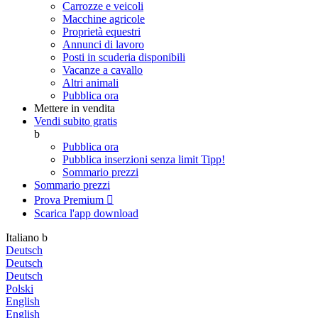
Carrozze e veicoli
Macchine agricole
Proprietà equestri
Annunci di lavoro
Posti in scuderia disponibili
Vacanze a cavallo
Altri animali
Pubblica ora
Mettere in vendita
Vendi subito gratis
b
Pubblica ora
Pubblica inserzioni senza limit
Tipp!
Sommario prezzi
Sommario prezzi
Prova Premium

Scarica l'app
download
Italiano
b
Deutsch
Deutsch
Deutsch
Polski
English
English