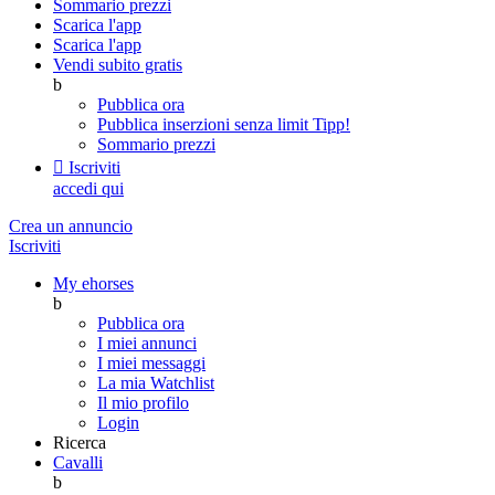
Sommario prezzi
Scarica l'app
Scarica l'app
Vendi subito gratis
b
Pubblica ora
Pubblica inserzioni senza limit
Tipp!
Sommario prezzi

Iscriviti
accedi qui
Crea un annuncio
Iscriviti
My ehorses
b
Pubblica ora
I miei annunci
I miei messaggi
La mia Watchlist
Il mio profilo
Login
Ricerca
Cavalli
b