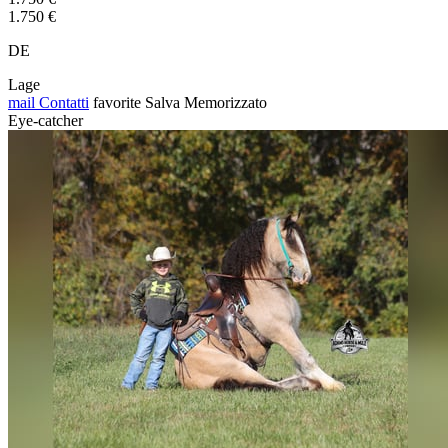
1.750 €
DE
Lage
mail
Contatti
favorite
Salva
Memorizzato
Eye-catcher