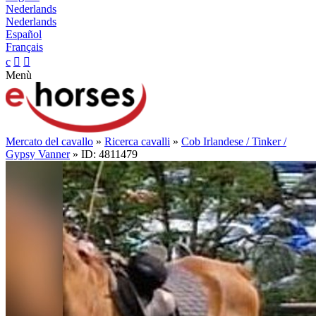
Nederlands
Nederlands
Español
Français
c


Menù
Mercato del cavallo
»
Ricerca cavalli
»
Cob Irlandese / Tinker /
Gypsy Vanner
» ID: 4811479