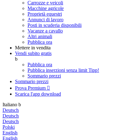
Carrozze e veicoli
Macchine agricole
Proprietà equestri
Annunci di lavoro
Posti in scuderia disponibili
Vacanze a cavallo
Altri animali
Pubblica ora
Mettere in vendita
Vendi subito gratis
b
Pubblica ora
Pubblica inserzioni senza limit
Tipp!
Sommario prezzi
Sommario prezzi
Prova Premium

Scarica l'app
download
Italiano
b
Deutsch
Deutsch
Deutsch
Polski
English
English