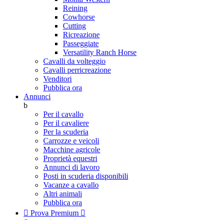
Reining
Cowhorse
Cutting
Ricreazione
Passeggiate
Versatility Ranch Horse
Cavalli da volteggio
Cavalli perricreazione
Venditori
Pubblica ora
Annunci
b
Per il cavallo
Per il cavaliere
Per la scuderia
Carrozze e veicoli
Macchine agricole
Proprietà equestri
Annunci di lavoro
Posti in scuderia disponibili
Vacanze a cavallo
Altri animali
Pubblica ora

Prova Premium
