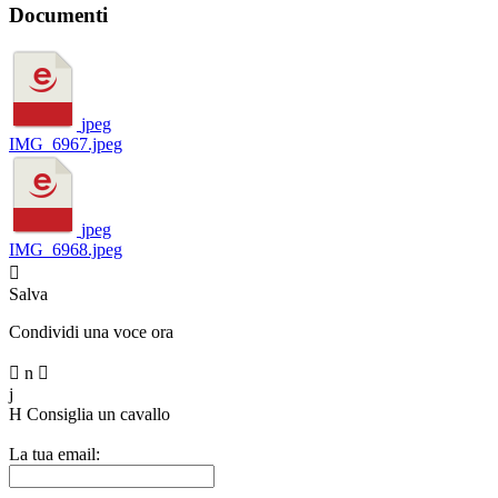
Documenti
jpeg
IMG_6967.jpeg
jpeg
IMG_6968.jpeg

Salva
Condividi una voce ora

n

j
H
Consiglia un cavallo
La tua email: