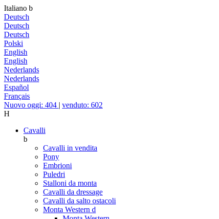
Italiano
b
Deutsch
Deutsch
Deutsch
Polski
English
English
Nederlands
Nederlands
Español
Français
Nuovo oggi: 404
|
venduto: 602
H
Cavalli
b
Cavalli in vendita
Pony
Embrioni
Puledri
Stalloni da monta
Cavalli da dressage
Cavalli da salto ostacoli
Monta Western
d
Monta Western