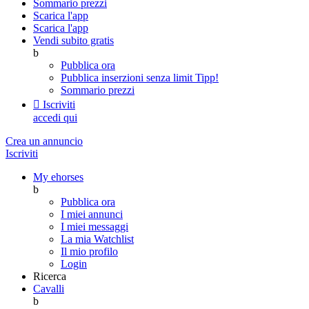
Sommario prezzi
Scarica l'app
Scarica l'app
Vendi subito gratis
b
Pubblica ora
Pubblica inserzioni senza limit
Tipp!
Sommario prezzi

Iscriviti
accedi qui
Crea un annuncio
Iscriviti
My ehorses
b
Pubblica ora
I miei annunci
I miei messaggi
La mia Watchlist
Il mio profilo
Login
Ricerca
Cavalli
b