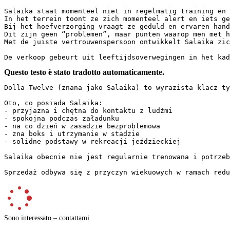
Salaika staat momenteel niet in regelmatig training en 
In het terrein toont ze zich momenteel alert en iets gev
Bij het hoefverzorging vraagt ze geduld en ervaren hande
Dit zijn geen “problemen”, maar punten waarop men met ha
Met de juiste vertrouwenspersoon ontwikkelt Salaika zich
De verkoop gebeurt uit leeftijdsoverwegingen in het kad
Questo testo è stato tradotto automaticamente.
Dolla Twelve (znana jako Salaika) to wyrazista klacz ty
Oto, co posiada Salaika:

- przyjazna i chętna do kontaktu z ludźmi

- spokojna podczas załadunku

- na co dzień w zasadzie bezproblemowa

- zna boks i utrzymanie w stadzie

- solidne podstawy w rekreacji jeździeckiej

Salaika obecnie nie jest regularnie trenowana i potrzeb
Sprzedaż odbywa się z przyczyn wiekuowych w ramach redu
Sono interessato – contattami