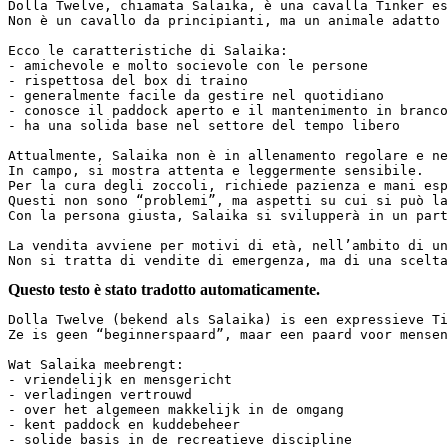
Dolla Twelve, chiamata Salaika, è una cavalla Tinker es
Non è un cavallo da principianti, ma un animale adatto a
Ecco le caratteristiche di Salaika:  

- amichevole e molto socievole con le persone  

- rispettosa del box di traino  

- generalmente facile da gestire nel quotidiano  

- conosce il paddock aperto e il mantenimento in branco 
- ha una solida base nel settore del tempo libero  

Attualmente, Salaika non è in allenamento regolare e ne
In campo, si mostra attenta e leggermente sensibile.  

Per la cura degli zoccoli, richiede pazienza e mani espe
Questi non sono “problemi”, ma aspetti su cui si può lav
Con la persona giusta, Salaika si svilupperà in un partne
La vendita avviene per motivi di età, nell’ambito di un
Non si tratta di vendite di emergenza, ma di una scelta
Questo testo è stato tradotto automaticamente.
Dolla Twelve (bekend als Salaika) is een expressieve Ti
Ze is geen “beginnerspaard”, maar een paard voor mensen 
Wat Salaika meebrengt:  

- vriendelijk en mensgericht  

- verladingen vertrouwd  

- over het algemeen makkelijk in de omgang  

- kent paddock en kuddebeheer  

- solide basis in de recreatieve discipline  
