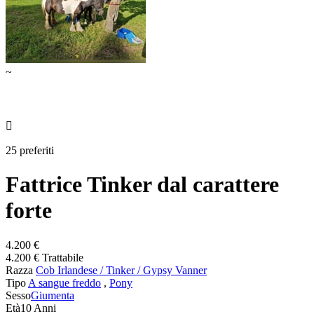
~

25 preferiti
Fattrice Tinker dal carattere
forte
4.200 €
4.200 € Trattabile
Razza
Cob Irlandese / Tinker / Gypsy Vanner
Tipo
A sangue freddo
,
Pony
Sesso
Giumenta
Età
10 Anni