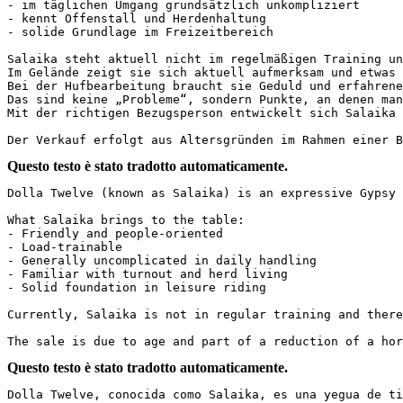
- im täglichen Umgang grundsätzlich unkompliziert

- kennt Offenstall und Herdenhaltung

- solide Grundlage im Freizeitbereich

Salaika steht aktuell nicht im regelmäßigen Training un
Im Gelände zeigt sie sich aktuell aufmerksam und etwas s
Bei der Hufbearbeitung braucht sie Geduld und erfahrene 
Das sind keine „Probleme“, sondern Punkte, an denen man 
Mit der richtigen Bezugsperson entwickelt sich Salaika z
Der Verkauf erfolgt aus Altersgründen im Rahmen einer B
Questo testo è stato tradotto automaticamente.
Dolla Twelve (known as Salaika) is an expressive Gypsy 
What Salaika brings to the table:

- Friendly and people-oriented

- Load-trainable

- Generally uncomplicated in daily handling

- Familiar with turnout and herd living

- Solid foundation in leisure riding

Currently, Salaika is not in regular training and there
The sale is due to age and part of a reduction of a hor
Questo testo è stato tradotto automaticamente.
Dolla Twelve, conocida como Salaika, es una yegua de ti