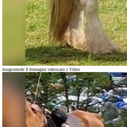
imagesmode
8 Immagini
videocam
1 Video