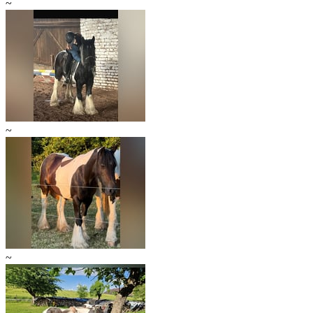
~
~
~