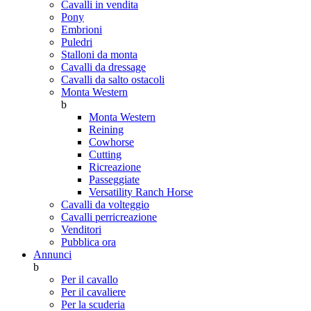
Cavalli in vendita
Pony
Embrioni
Puledri
Stalloni da monta
Cavalli da dressage
Cavalli da salto ostacoli
Monta Western
b
Monta Western
Reining
Cowhorse
Cutting
Ricreazione
Passeggiate
Versatility Ranch Horse
Cavalli da volteggio
Cavalli perricreazione
Venditori
Pubblica ora
Annunci
b
Per il cavallo
Per il cavaliere
Per la scuderia