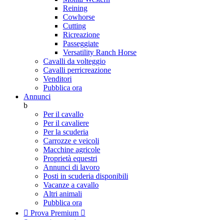
Reining
Cowhorse
Cutting
Ricreazione
Passeggiate
Versatility Ranch Horse
Cavalli da volteggio
Cavalli perricreazione
Venditori
Pubblica ora
Annunci
b
Per il cavallo
Per il cavaliere
Per la scuderia
Carrozze e veicoli
Macchine agricole
Proprietà equestri
Annunci di lavoro
Posti in scuderia disponibili
Vacanze a cavallo
Altri animali
Pubblica ora

Prova Premium
