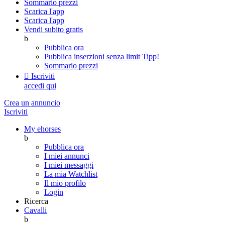
Sommario prezzi
Scarica l'app
Scarica l'app
Vendi subito gratis
b
Pubblica ora
Pubblica inserzioni senza limit
Tipp!
Sommario prezzi

Iscriviti
accedi qui
Crea un annuncio
Iscriviti
My ehorses
b
Pubblica ora
I miei annunci
I miei messaggi
La mia Watchlist
Il mio profilo
Login
Ricerca
Cavalli
b