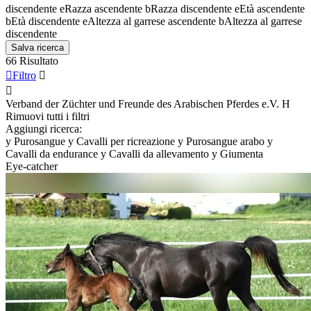
discendente
e
Razza ascendente
b
Razza discendente
e
Età ascendente
b
Età discendente
e
Altezza al garrese ascendente
b
Altezza al garrese
discendente
Salva ricerca
66 Risultato

Filtro


Verband der Züchter und Freunde des Arabischen Pferdes e.V.
H
Rimuovi tutti i filtri
Aggiungi ricerca:
y
Purosangue
y
Cavalli per ricreazione
y
Purosangue arabo
y
Cavalli da endurance
y
Cavalli da allevamento
y
Giumenta
Eye-catcher