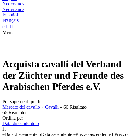
Nederlands
Nederlands
Español
Français
c


Menù
Acquista cavalli del Verband
der Züchter und Freunde des
Arabischen Pferdes e.V.
Per saperne di più
b
Mercato del cavallo
»
Cavalli
»
66 Risultato
66 Risultato
Ordina per
Data discendente
b
H
e
Data discendente
b
Data ascendente
e
Prezzo ascendente
b
Prezzo