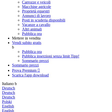
Carrozze e veicoli
Macchine agricole
Proprietà equestri
Annunci di lavoro
Posti in scuderia disponibili
Vacanze a cavallo
Altri animali
Pubblica ora
Mettere in vendita
Vendi subito gratis
b
Pubblica ora
Pubblica inserzioni senza limit
Tipp!
Sommario prezzi
Sommario prezzi
Prova Premium

Scarica l'app
download
Italiano
b
Deutsch
Deutsch
Deutsch
Polski
English
English