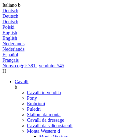
Italiano
b
Deutsch
Deutsch
Deutsch
Polski
English
English
Nederlands
Nederlands
Español
Français
Nuovo oggi: 381
|
venduto: 545
H
Cavalli
b
Cavalli in vendita
Pony
Embrioni
Puledri
Stalloni da monta
Cavalli da dressage
Cavalli da salto ostacoli
Monta Western
d
Monta Western