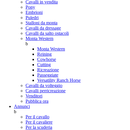
Cavalli in vendita
Pony
Embrioni
Puledri
Stalloni da monta
Cavalli da dressage
Cavalli da salto ostacoli
Monta Western
b
Monta Western
Reining
Cowhorse
Cutting
Ricreazione
Passeggiate
Versatility Ranch Horse
Cavalli da volteggio
Cavalli perricreazione
Venditori
Pubblica ora
Annunci
b
Per il cavallo
Per il cavaliere
Per la scuderia