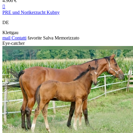
4.900 €

PRE und Norikerzucht Kubny
DE
Klettgau
mail
Contatti
favorite
Salva
Memorizzato
Eye-catcher