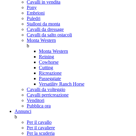
Cavalli in vendita
Pony
Embrioni
Puledri
Stalloni da monta
Cavalli da dressage
Cavalli da salto ostacoli
Monta Western
b
Monta Western
Reining
Cowhorse
Cutting
Ricreazione
Passeggiate
Versatility Ranch Horse
Cavalli da volteggio
Cavalli perricreazione
Venditori
Pubblica ora
Annunci
b
Per il cavallo
Per il cavaliere
Per la scuderia