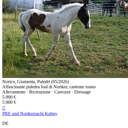
Norico, Giumenta, Puledri (05/2026)
Affascinante puledra foal di Noriker, castrone roano
Allevamento · Ricreazione · Carrozze · Dressage
5.900 €
5.900 €

PRE und Norikerzucht Kubny
DE