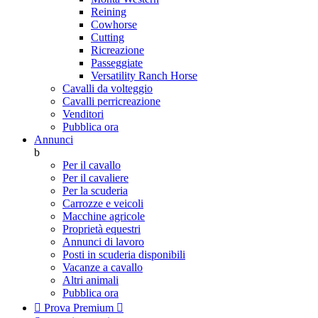
Reining
Cowhorse
Cutting
Ricreazione
Passeggiate
Versatility Ranch Horse
Cavalli da volteggio
Cavalli perricreazione
Venditori
Pubblica ora
Annunci
b
Per il cavallo
Per il cavaliere
Per la scuderia
Carrozze e veicoli
Macchine agricole
Proprietà equestri
Annunci di lavoro
Posti in scuderia disponibili
Vacanze a cavallo
Altri animali
Pubblica ora

Prova Premium
