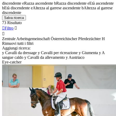
discendente
e
Razza ascendente
b
Razza discendente
e
Età ascendente
b
Età discendente
e
Altezza al garrese ascendente
b
Altezza al garrese
discendente
Salva ricerca
73 Risultato

Filtro


Zentrale Arbeitsgemeinschaft Österreichischer Pferdezüchter
H
Rimuovi tutti i filtri
Aggiungi ricerca:
y
Cavalli da dressage
y
Cavalli per ricreazione
y
Giumenta
y
A
sangue caldo
y
Cavalli da allevamento
y
Austriaco
Eye-catcher