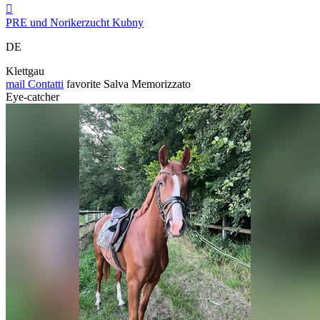

PRE und Norikerzucht Kubny
DE
Klettgau
mail
Contatti
favorite
Salva
Memorizzato
Eye-catcher