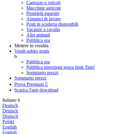
Carrozze e veicoli
Macchine agricole
Proprietà equestri
Annunci di lavoro
Posti in scuderia disponibili
Vacanze a cavallo
Altri animali
Pubblica ora
Mettere in vendita
Vendi subito gratis
b
Pubblica ora
Pubblica inserzioni senza limit
Tipp!
Sommario prezzi
Sommario prezzi
Prova Premium

Scarica l'app
download
Italiano
b
Deutsch
Deutsch
Deutsch
Polski
English
English