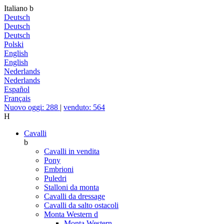
Italiano
b
Deutsch
Deutsch
Deutsch
Polski
English
English
Nederlands
Nederlands
Español
Français
Nuovo oggi: 288
|
venduto: 564
H
Cavalli
b
Cavalli in vendita
Pony
Embrioni
Puledri
Stalloni da monta
Cavalli da dressage
Cavalli da salto ostacoli
Monta Western
d
Monta Western