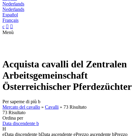
Nederlands
Nederlands
Español
Français
c


Menù
Acquista cavalli del Zentralen
Arbeitsgemeinschaft
Österreichischer Pferdezüchter
Per saperne di più
b
Mercato del cavallo
»
Cavalli
»
73 Risultato
73 Risultato
Ordina per
Data discendente
b
H
e
Data discendente
b
Data ascendente
e
Prezzo ascendente
b
Prezzo