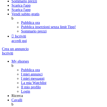
Sommario prezzi
Scarica l'app
Scarica l'app
Vendi subito gratis
b
Pubblica ora
Pubblica inserzioni senza limit
Tipp!
Sommario prezzi

Iscriviti
accedi qui
Crea un annuncio
Iscriviti
My ehorses
b
Pubblica ora
I miei annunci
I miei messaggi
La mia Watchlist
Il mio profilo
Login
Ricerca
Cavalli
b