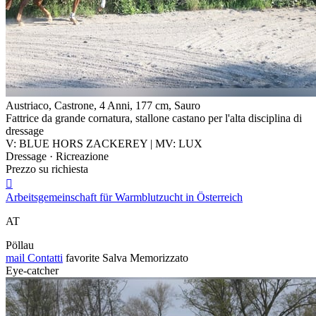
Austriaco, Castrone, 4 Anni, 177 cm, Sauro
Fattrice da grande cornatura, stallone castano per l'alta disciplina di
dressage
V: BLUE HORS ZACKEREY | MV: LUX
Dressage · Ricreazione
Prezzo su richiesta

Arbeitsgemeinschaft für Warmblutzucht in Österreich
AT
Pöllau
mail
Contatti
favorite
Salva
Memorizzato
Eye-catcher