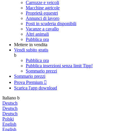
Carrozze e veicoli
Macchine agricole
Proprietà equestri
Annunci di lavoro
Posti in scuderia disponibili
Vacanze a cavallo
Altri animali
Pubblica ora
Mettere in vendita
Vendi subito gratis
b
Pubblica ora
Pubblica inserzioni senza limit
Tipp!
Sommario prezzi
Sommario prezzi
Prova Premium

Scarica l'app
download
Italiano
b
Deutsch
Deutsch
Deutsch
Polski
English
English