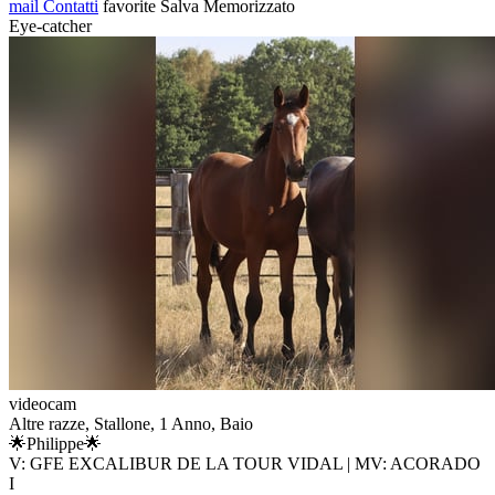
mail
Contatti
favorite
Salva
Memorizzato
Eye-catcher
videocam
Altre razze, Stallone, 1 Anno, Baio
🌟Philippe🌟
V: GFE EXCALIBUR DE LA TOUR VIDAL | MV: ACORADO
I