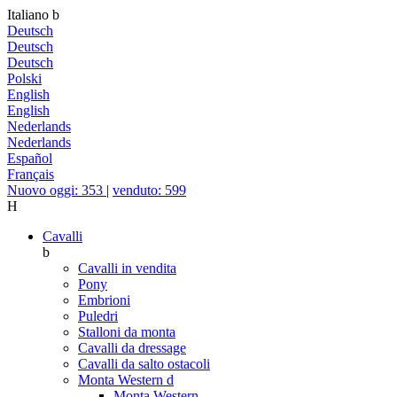
Italiano
b
Deutsch
Deutsch
Deutsch
Polski
English
English
Nederlands
Nederlands
Español
Français
Nuovo oggi: 353
|
venduto: 599
H
Cavalli
b
Cavalli in vendita
Pony
Embrioni
Puledri
Stalloni da monta
Cavalli da dressage
Cavalli da salto ostacoli
Monta Western
d
Monta Western