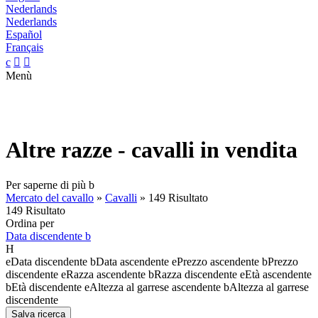
Nederlands
Nederlands
Español
Français
c


Menù
Altre razze - cavalli in vendita
Per saperne di più
b
Mercato del cavallo
»
Cavalli
»
149 Risultato
149 Risultato
Ordina per
Data discendente
b
H
e
Data discendente
b
Data ascendente
e
Prezzo ascendente
b
Prezzo
discendente
e
Razza ascendente
b
Razza discendente
e
Età ascendente
b
Età discendente
e
Altezza al garrese ascendente
b
Altezza al garrese
discendente
Salva ricerca