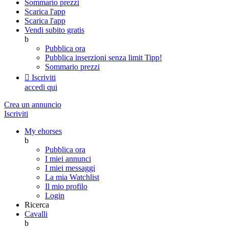
Sommario prezzi
Scarica l'app
Scarica l'app
Vendi subito gratis
b
Pubblica ora
Pubblica inserzioni senza limit
Tipp!
Sommario prezzi

Iscriviti
accedi qui
Crea un annuncio
Iscriviti
My ehorses
b
Pubblica ora
I miei annunci
I miei messaggi
La mia Watchlist
Il mio profilo
Login
Ricerca
Cavalli
b