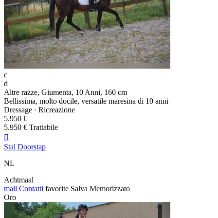
c
d
Altre razze, Giumenta, 10 Anni, 160 cm
Bellissima, molto docile, versatile maresina di 10 anni
Dressage · Ricreazione
5.950 €
5.950 € Trattabile

Stal Doorstap
NL
Achtmaal
mail
Contatti
favorite
Salva
Memorizzato
Oro