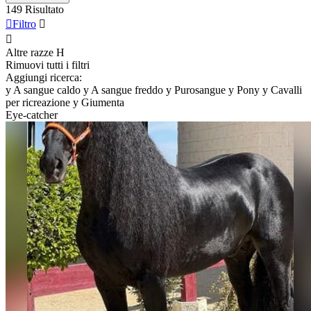
149 Risultato

Filtro


Altre razze
H
Rimuovi tutti i filtri
Aggiungi ricerca:
y
A sangue caldo
y
A sangue freddo
y
Purosangue
y
Pony
y
Cavalli
per ricreazione
y
Giumenta
Eye-catcher