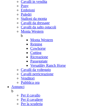
Cavalli in vendita
Pony
Embrioni
Puledri
Stalloni da monta
Cavalli da dressage
Cavalli da salto ostacoli
Monta Western
b
Monta Western
Reining
Cowhorse
Cutting
Ricreazione
Passeggiate
Versatility Ranch Horse
Cavalli da volteggio
Cavalli perricreazione
Venditori
Pubblica ora
Annunci
b
Per il cavallo
Per il cavaliere
Per la scuderia