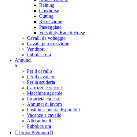
Reining
Cowhorse
Cutting
Ricreazione
Passeggiate
Versatility Ranch Horse
Cavalli da volteggio
Cavalli perricreazione
Venditori
Pubblica ora
Annunci
b
Per il cavallo
Per il cavaliere
Per la scuderia
Carrozze e veicoli
Macchine agricole
Proprietà equestri
Annunci di lavoro
Posti in scuderia disponibili
Vacanze a cavallo
Altri animali
Pubblica ora

Prova Premium
