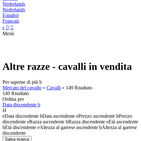
Nederlands
Nederlands
Español
Français
c


Menù
Altre razze - cavalli in vendita
Per saperne di più
b
Mercato del cavallo
»
Cavalli
»
149 Risultato
149 Risultato
Ordina per
Data discendente
b
H
e
Data discendente
b
Data ascendente
e
Prezzo ascendente
b
Prezzo
discendente
e
Razza ascendente
b
Razza discendente
e
Età ascendente
b
Età discendente
e
Altezza al garrese ascendente
b
Altezza al garrese
discendente
Salva ricerca