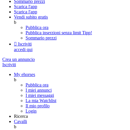
Sommario prezzi
Scarica l'app
Scarica l'app
Vendi subito gratis
b
Pubblica ora
Pubblica inserzioni senza limit
Tipp!
Sommario prezzi

Iscriviti
accedi qui
Crea un annuncio
Iscriviti
My ehorses
b
Pubblica ora
I miei annunci
I miei messaggi
La mia Watchlist
Il mio profilo
Login
Ricerca
Cavalli
b