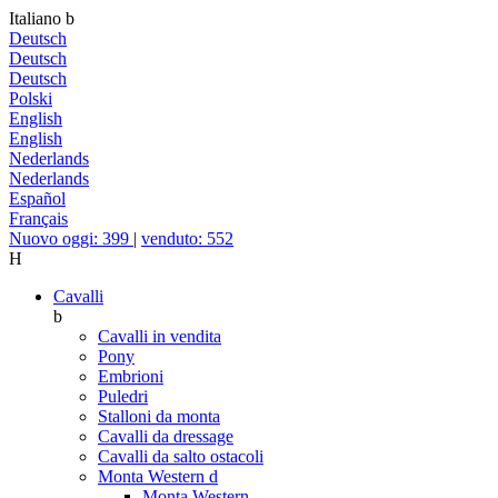
Italiano
b
Deutsch
Deutsch
Deutsch
Polski
English
English
Nederlands
Nederlands
Español
Français
Nuovo oggi: 399
|
venduto: 552
H
Cavalli
b
Cavalli in vendita
Pony
Embrioni
Puledri
Stalloni da monta
Cavalli da dressage
Cavalli da salto ostacoli
Monta Western
d
Monta Western