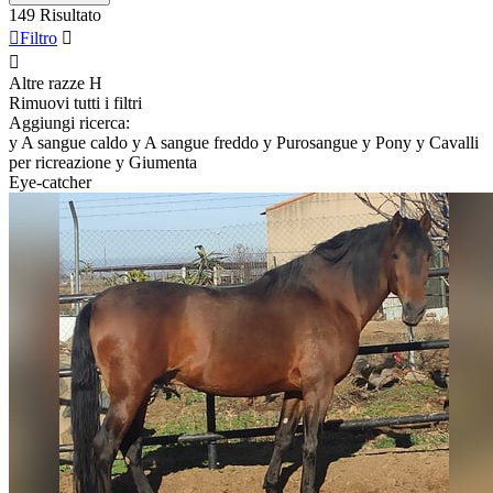
149 Risultato

Filtro


Altre razze
H
Rimuovi tutti i filtri
Aggiungi ricerca:
y
A sangue caldo
y
A sangue freddo
y
Purosangue
y
Pony
y
Cavalli
per ricreazione
y
Giumenta
Eye-catcher