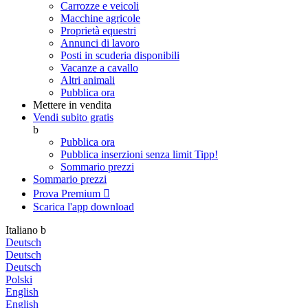
Carrozze e veicoli
Macchine agricole
Proprietà equestri
Annunci di lavoro
Posti in scuderia disponibili
Vacanze a cavallo
Altri animali
Pubblica ora
Mettere in vendita
Vendi subito gratis
b
Pubblica ora
Pubblica inserzioni senza limit
Tipp!
Sommario prezzi
Sommario prezzi
Prova Premium

Scarica l'app
download
Italiano
b
Deutsch
Deutsch
Deutsch
Polski
English
English