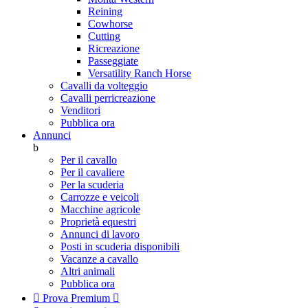
Reining
Cowhorse
Cutting
Ricreazione
Passeggiate
Versatility Ranch Horse
Cavalli da volteggio
Cavalli perricreazione
Venditori
Pubblica ora
Annunci
b
Per il cavallo
Per il cavaliere
Per la scuderia
Carrozze e veicoli
Macchine agricole
Proprietà equestri
Annunci di lavoro
Posti in scuderia disponibili
Vacanze a cavallo
Altri animali
Pubblica ora

Prova Premium
