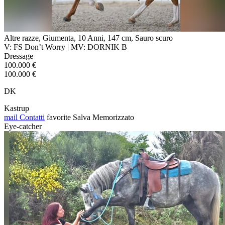
Altre razze, Giumenta, 10 Anni, 147 cm, Sauro scuro
V: FS Don’t Worry | MV: DORNIK B
Dressage
100.000 €
100.000 €
DK
Kastrup
mail
Contatti
favorite
Salva
Memorizzato
Eye-catcher