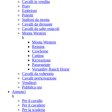
Cavalli in vendita
Pony
Embrioni
Puledri
Stalloni da monta
Cavalli da dressage
Cavalli da salto ostacoli
Monta Western
b
Monta Western
Reining
Cowhorse
Cutting
Ricreazione
Passeggiate
Versatility Ranch Horse
Cavalli da volteggio
Cavalli perricreazione
Venditori
Pubblica ora
Annunci
b
Per il cavallo
Per il cavaliere
Per la scuderia