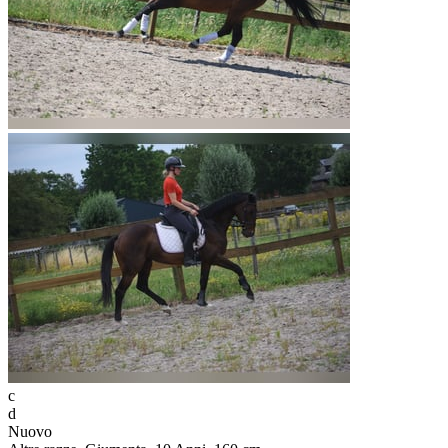
c
d
Nuovo