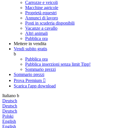
Carrozze e veicoli
Macchine agricole
Proprietà equestri
Annunci di lavoro
Posti in scuderia disponibili
Vacanze a cavallo
Altri animali
Pubblica ora
Mettere in vendita
Vendi subito gratis
b
Pubblica ora
Pubblica inserzioni senza limit
Tipp!
Sommario prezzi
Sommario prezzi
Prova Premium

Scarica l'app
download
Italiano
b
Deutsch
Deutsch
Deutsch
Polski
English
English