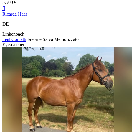
5.500 €

Ricarda Haas
DE
Linkenbach
mail
Contatti
favorite
Salva
Memorizzato
Eye-catcher