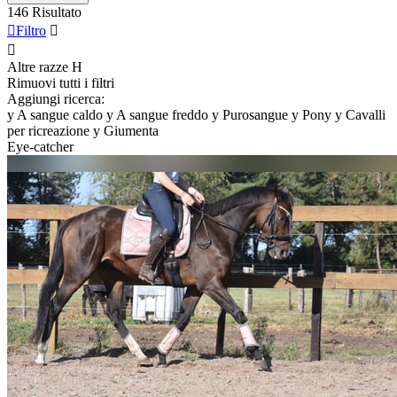
146 Risultato

Filtro


Altre razze
H
Rimuovi tutti i filtri
Aggiungi ricerca:
y
A sangue caldo
y
A sangue freddo
y
Purosangue
y
Pony
y
Cavalli
per ricreazione
y
Giumenta
Eye-catcher