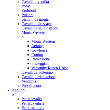
Cavalli in vendita
Pony
Embrioni
Puledri
Stalloni da monta
Cavalli da dressage
Cavalli da salto ostacoli
Monta Western
b
Monta Western
Reining
Cowhorse
Cutting
Ricreazione
Passeggiate
Versatility Ranch Horse
Cavalli da volteggio
Cavalli perricreazione
Venditori
Pubblica ora
Annunci
b
Per il cavallo
Per il cavaliere
Per la scuderia