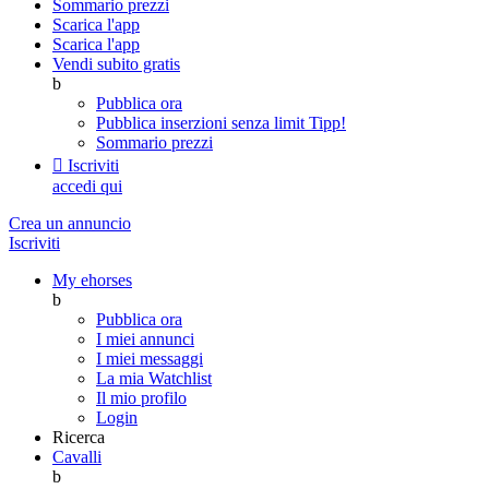
Sommario prezzi
Scarica l'app
Scarica l'app
Vendi subito gratis
b
Pubblica ora
Pubblica inserzioni senza limit
Tipp!
Sommario prezzi

Iscriviti
accedi qui
Crea un annuncio
Iscriviti
My ehorses
b
Pubblica ora
I miei annunci
I miei messaggi
La mia Watchlist
Il mio profilo
Login
Ricerca
Cavalli
b