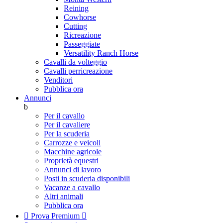
Reining
Cowhorse
Cutting
Ricreazione
Passeggiate
Versatility Ranch Horse
Cavalli da volteggio
Cavalli perricreazione
Venditori
Pubblica ora
Annunci
b
Per il cavallo
Per il cavaliere
Per la scuderia
Carrozze e veicoli
Macchine agricole
Proprietà equestri
Annunci di lavoro
Posti in scuderia disponibili
Vacanze a cavallo
Altri animali
Pubblica ora

Prova Premium
