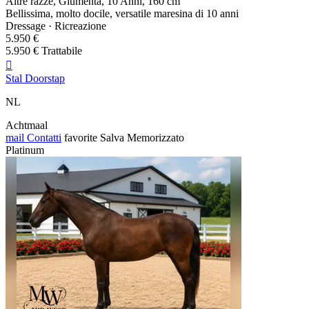
Altre razze, Giumenta, 10 Anni, 160 cm
Bellissima, molto docile, versatile maresina di 10 anni
Dressage · Ricreazione
5.950 €
5.950 € Trattabile

Stal Doorstap
NL
Achtmaal
mail
Contatti
favorite
Salva
Memorizzato
Platinum