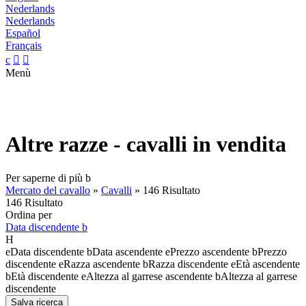
Nederlands
Nederlands
Español
Français
c


Menù
Altre razze - cavalli in vendita
Per saperne di più
b
Mercato del cavallo
»
Cavalli
»
146 Risultato
146 Risultato
Ordina per
Data discendente
b
H
e
Data discendente
b
Data ascendente
e
Prezzo ascendente
b
Prezzo
discendente
e
Razza ascendente
b
Razza discendente
e
Età ascendente
b
Età discendente
e
Altezza al garrese ascendente
b
Altezza al garrese
discendente
Salva ricerca