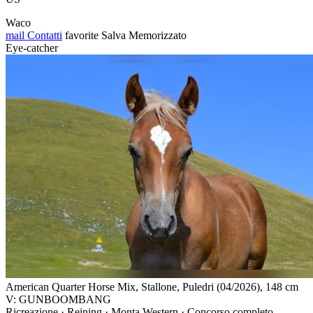
Waco
mail
Contatti
favorite
Salva
Memorizzato
Eye-catcher
American Quarter Horse Mix, Stallone, Puledri (04/2026), 148 cm
V: GUNBOOMBANG
Ricreazione · Reining · Monta Western · Concorso completo