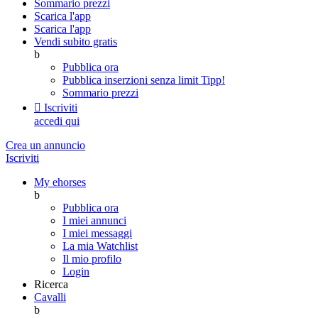
Sommario prezzi
Scarica l'app
Scarica l'app
Vendi subito gratis
b
Pubblica ora
Pubblica inserzioni senza limit
Tipp!
Sommario prezzi

Iscriviti
accedi qui
Crea un annuncio
Iscriviti
My ehorses
b
Pubblica ora
I miei annunci
I miei messaggi
La mia Watchlist
Il mio profilo
Login
Ricerca
Cavalli
b