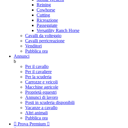
Reining
Cowhorse
Cutting
Ricreazione
Passeggiate
Versatility Ranch Horse
Cavalli da volteggio
Cavalli perricreazione
Venditori
Pubblica ora
Annunci
b
Per il cavallo
Per il cavaliere
Per la scuderia
Carrozze e veicoli
Macchine agricole
Proprietà equestri
Annunci di lavoro
Posti in scuderia disponibili
Vacanze a cavallo
Altri animali
Pubblica ora

Prova Premium
