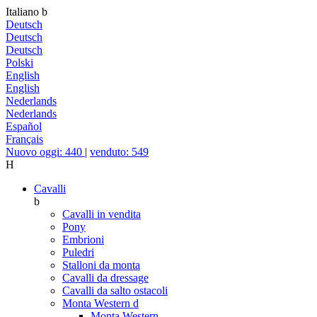
Italiano
b
Deutsch
Deutsch
Deutsch
Polski
English
English
Nederlands
Nederlands
Español
Français
Nuovo oggi: 440
|
venduto: 549
H
Cavalli
b
Cavalli in vendita
Pony
Embrioni
Puledri
Stalloni da monta
Cavalli da dressage
Cavalli da salto ostacoli
Monta Western
d
Monta Western