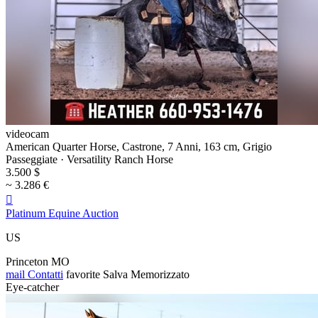
videocam
American Quarter Horse, Castrone, 7 Anni, 163 cm, Grigio
Passeggiate · Versatility Ranch Horse
3.500 $
~ 3.286 €

Platinum Equine Auction
US
Princeton MO
mail
Contatti
favorite
Salva
Memorizzato
Eye-catcher