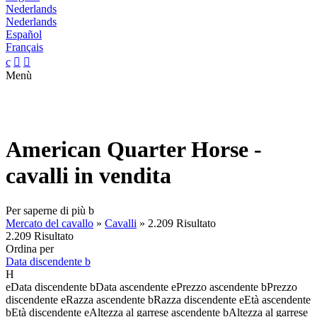
Nederlands
Nederlands
Español
Français
c


Menù
American Quarter Horse -
cavalli in vendita
Per saperne di più
b
Mercato del cavallo
»
Cavalli
»
2.209 Risultato
2.209 Risultato
Ordina per
Data discendente
b
H
e
Data discendente
b
Data ascendente
e
Prezzo ascendente
b
Prezzo
discendente
e
Razza ascendente
b
Razza discendente
e
Età ascendente
b
Età discendente
e
Altezza al garrese ascendente
b
Altezza al garrese