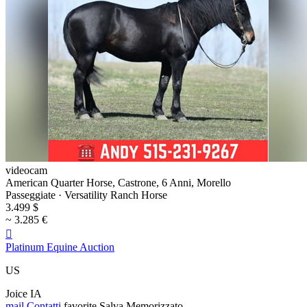
videocam
American Quarter Horse, Castrone, 6 Anni, Morello
Passeggiate · Versatility Ranch Horse
3.499 $
~ 3.285 €

Platinum Equine Auction
US
Joice IA
mail
Contatti
favorite
Salva
Memorizzato