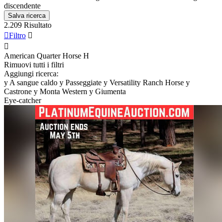
discendente
Salva ricerca
2.209 Risultato

Filtro


American Quarter Horse
H
Rimuovi tutti i filtri
Aggiungi ricerca:
y
A sangue caldo
y
Passeggiate
y
Versatility Ranch Horse
y
Castrone
y
Monta Western
y
Giumenta
Eye-catcher