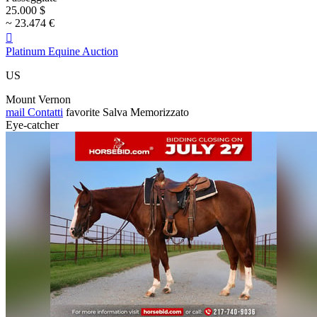
25.000 $
~ 23.474 €

Platinum Equine Auction
US
Mount Vernon
mail
Contatti
favorite
Salva
Memorizzato
Eye-catcher