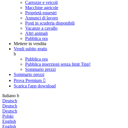
Carrozze e veicoli
Macchine agricole
Proprietà equestri
Annunci di lavoro
Posti in scuderia disponibili
Vacanze a cavallo
Altri animali
Pubblica ora
Mettere in vendita
Vendi subito gratis
b
Pubblica ora
Pubblica inserzioni senza limit
Tipp!
Sommario prezzi
Sommario prezzi
Prova Premium

Scarica l'app
download
Italiano
b
Deutsch
Deutsch
Deutsch
Polski
English
English