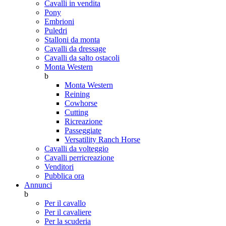
Cavalli in vendita
Pony
Embrioni
Puledri
Stalloni da monta
Cavalli da dressage
Cavalli da salto ostacoli
Monta Western
b
Monta Western
Reining
Cowhorse
Cutting
Ricreazione
Passeggiate
Versatility Ranch Horse
Cavalli da volteggio
Cavalli perricreazione
Venditori
Pubblica ora
Annunci
b
Per il cavallo
Per il cavaliere
Per la scuderia