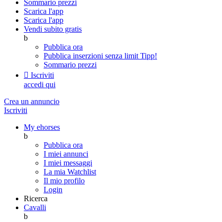
Sommario prezzi
Scarica l'app
Scarica l'app
Vendi subito gratis
b
Pubblica ora
Pubblica inserzioni senza limit
Tipp!
Sommario prezzi

Iscriviti
accedi qui
Crea un annuncio
Iscriviti
My ehorses
b
Pubblica ora
I miei annunci
I miei messaggi
La mia Watchlist
Il mio profilo
Login
Ricerca
Cavalli
b