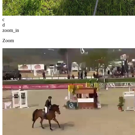
c
d
zoom_in
Zoom