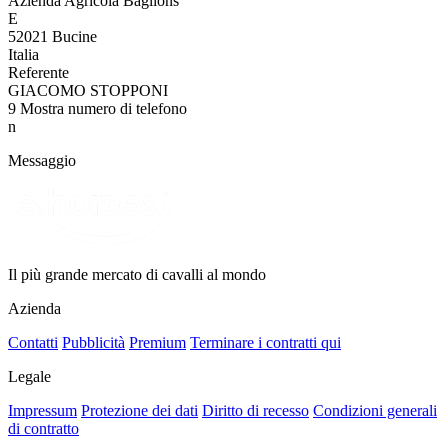
Azienda Agricola Baglions
E
52021 Bucine
Italia
Referente
GIACOMO STOPPONI
9
Mostra numero di telefono
n
Messaggio
Il più grande mercato di cavalli al mondo
Azienda
Contatti
Pubblicità
Premium
Terminare i contratti qui
Legale
Impressum
Protezione dei dati
Diritto di recesso
Condizioni generali
di contratto