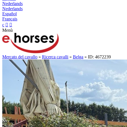
Nederlands
Nederlands
Español
Français
c


Menù
Mercato del cavallo
»
Ricerca cavalli
»
Belga
» ID: 4672239