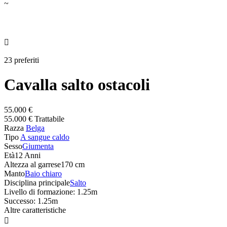
~

23 preferiti
Cavalla salto ostacoli
55.000 €
55.000 € Trattabile
Razza
Belga
Tipo
A sangue caldo
Sesso
Giumenta
Età
12 Anni
Altezza al garrese
170 cm
Manto
Baio chiaro
Disciplina principale
Salto
Livello di formazione: 1.25m
Successo: 1.25m
Altre caratteristiche
