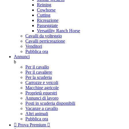
Reining
Cowhorse
Cutting
Ricreazione
Passeggiate
Versatility Ranch Horse
Cavalli da volteggio
Cavalli perricreazione
Venditori
Pubblica ora
Annunci
b
Per il cavallo
Per il cavaliere
Per la scuderia
Carrozze e veicoli
Macchine agricole
Proprietà equestri
Annunci di lavoro
Posti in scuderia disponibili
Vacanze a cavallo
Altri animali
Pubblica ora

Prova Premium
