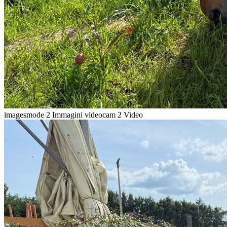
imagesmode
2 Immagini
videocam
2 Video