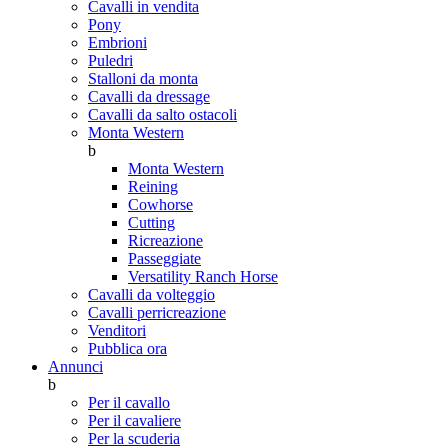
Cavalli in vendita
Pony
Embrioni
Puledri
Stalloni da monta
Cavalli da dressage
Cavalli da salto ostacoli
Monta Western
b
Monta Western
Reining
Cowhorse
Cutting
Ricreazione
Passeggiate
Versatility Ranch Horse
Cavalli da volteggio
Cavalli perricreazione
Venditori
Pubblica ora
Annunci
b
Per il cavallo
Per il cavaliere
Per la scuderia