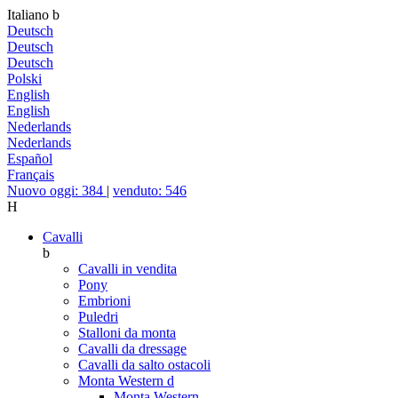
Italiano
b
Deutsch
Deutsch
Deutsch
Polski
English
English
Nederlands
Nederlands
Español
Français
Nuovo oggi: 384
|
venduto: 546
H
Cavalli
b
Cavalli in vendita
Pony
Embrioni
Puledri
Stalloni da monta
Cavalli da dressage
Cavalli da salto ostacoli
Monta Western
d
Monta Western