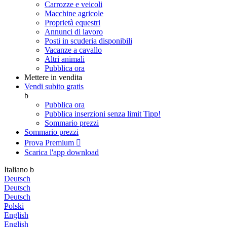
Carrozze e veicoli
Macchine agricole
Proprietà equestri
Annunci di lavoro
Posti in scuderia disponibili
Vacanze a cavallo
Altri animali
Pubblica ora
Mettere in vendita
Vendi subito gratis
b
Pubblica ora
Pubblica inserzioni senza limit
Tipp!
Sommario prezzi
Sommario prezzi
Prova Premium

Scarica l'app
download
Italiano
b
Deutsch
Deutsch
Deutsch
Polski
English
English