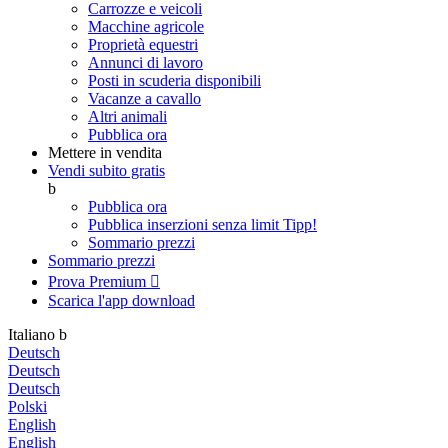
Carrozze e veicoli
Macchine agricole
Proprietà equestri
Annunci di lavoro
Posti in scuderia disponibili
Vacanze a cavallo
Altri animali
Pubblica ora
Mettere in vendita
Vendi subito gratis
b
Pubblica ora
Pubblica inserzioni senza limit
Tipp!
Sommario prezzi
Sommario prezzi
Prova Premium

Scarica l'app
download
Italiano
b
Deutsch
Deutsch
Deutsch
Polski
English
English