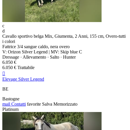
c
d
Cavallo sportivo belga Mix, Giumenta, 2 Anni, 155 cm, Overo-tutti
i colori
Fattrice 3/4 sangue caldo, nera overo
V: Orizon Silver Legend | MV: Skip blue C
Dressage · Allevamento · Salto · Hunter
6.050 €
6.050 € Trattabile

Elevage Silver Legend
BE
Bastogne
mail
Contatti
favorite
Salva
Memorizzato
Platinum