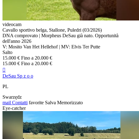
videocam
Cavallo sportivo belga, Stallone, Puledri (03/2026)
DNA comprovato | Morpheus DeSau già nato. Opportunità
dell'anno 2026
V: Mosito Van Het Hellehof | MV: Elvis Ter Putte
Salto
15.000 € Fino a 20.000 €
15.000 € Fino a 20.000 €

DeSau Sp z o o
PL
Swarzędz
mail
Contatti
favorite
Salva
Memorizzato
Eye-catcher