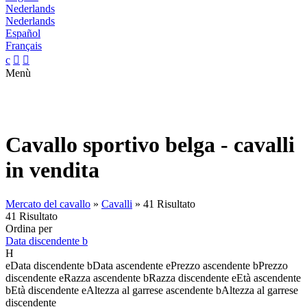
Nederlands
Nederlands
Español
Français
c


Menù
Cavallo sportivo belga - cavalli
in vendita
Mercato del cavallo
»
Cavalli
»
41 Risultato
41 Risultato
Ordina per
Data discendente
b
H
e
Data discendente
b
Data ascendente
e
Prezzo ascendente
b
Prezzo
discendente
e
Razza ascendente
b
Razza discendente
e
Età ascendente
b
Età discendente
e
Altezza al garrese ascendente
b
Altezza al garrese
discendente