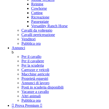
Reining
Cowhorse
Cutting
Ricreazione
Passeggiate
Versatility Ranch Horse
Cavalli da volteggio
Cavalli perricreazione
Venditori
Pubblica ora
Annunci
b
Per il cavallo
Per il cavaliere
Per la scuderia
Carrozze e veicoli
Macchine agricole
Proprietà equestri
Annunci di lavoro
Posti in scuderia disponibili
Vacanze a cavallo
Altri animali
Pubblica ora

Prova Premium
