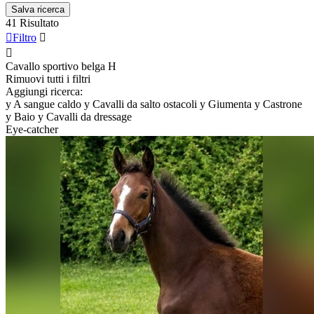
Salva ricerca
41 Risultato

Filtro


Cavallo sportivo belga
H
Rimuovi tutti i filtri
Aggiungi ricerca:
y
A sangue caldo
y
Cavalli da salto ostacoli
y
Giumenta
y
Castrone
y
Baio
y
Cavalli da dressage
Eye-catcher