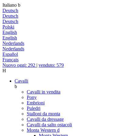
Italiano
b
Deutsch
Deutsch
Deutsch
Polski
English
English
Nederlands
Nederlands
Español
Français
Nuovo oggi: 292
|
venduto: 579
H
Cavalli
b
Cavalli in vendita
Pony
Embrioni
Puledri
Stalloni da monta
Cavalli da dressage
Cavalli da salto ostacoli
Monta Western
d
Monta Western