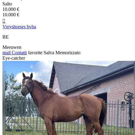
Salto
10.000 €
10.000 €

Vreyshorses bvba
BE
Meeuwen
mail
Contatti
favorite
Salva
Memorizzato
Eye-catcher