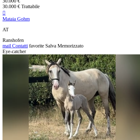
30.000 €
30.000 € Trattabile

Mataia Gohm
AT
Ranshofen
mail
Contatti
favorite
Salva
Memorizzato
Eye-catcher