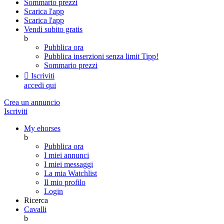
Sommario prezzi
Scarica l'app
Scarica l'app
Vendi subito gratis
b
Pubblica ora
Pubblica inserzioni senza limit
Tipp!
Sommario prezzi

Iscriviti
accedi qui
Crea un annuncio
Iscriviti
My ehorses
b
Pubblica ora
I miei annunci
I miei messaggi
La mia Watchlist
Il mio profilo
Login
Ricerca
Cavalli
b