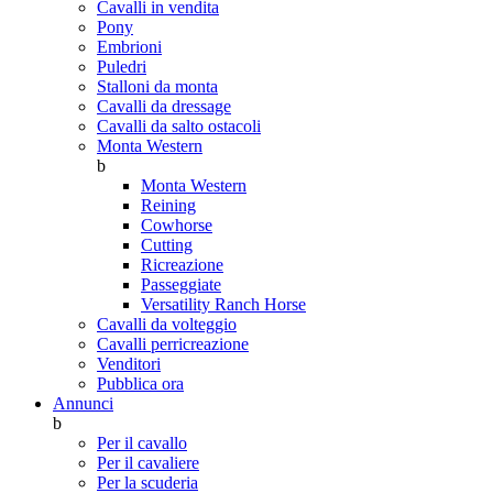
Cavalli in vendita
Pony
Embrioni
Puledri
Stalloni da monta
Cavalli da dressage
Cavalli da salto ostacoli
Monta Western
b
Monta Western
Reining
Cowhorse
Cutting
Ricreazione
Passeggiate
Versatility Ranch Horse
Cavalli da volteggio
Cavalli perricreazione
Venditori
Pubblica ora
Annunci
b
Per il cavallo
Per il cavaliere
Per la scuderia