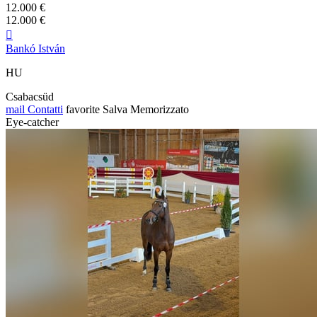
12.000 €
12.000 €

Bankó István
HU
Csabacsüd
mail
Contatti
favorite
Salva
Memorizzato
Eye-catcher