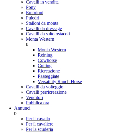
Cavalli in vendita
Pony
Embrioni
Puledri
Stalloni da monta
Cavalli da dressage
Cavalli da salto ostacoli
Monta Western
b
Monta Western
Reining
Cowhorse
Cutting
Ricreazione
Passeggiate
Versatility Ranch Horse
Cavalli da volteggio
Cavalli perricreazione
Venditori
Pubblica ora
Annunci
b
Per il cavallo
Per il cavaliere
Per la scuderia