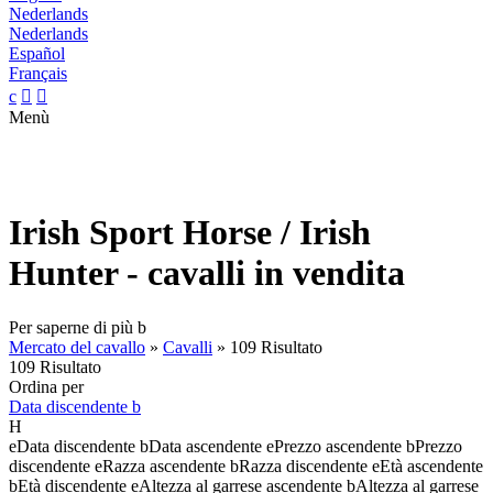
Nederlands
Nederlands
Español
Français
c


Menù
Irish Sport Horse / Irish
Hunter - cavalli in vendita
Per saperne di più
b
Mercato del cavallo
»
Cavalli
»
109 Risultato
109 Risultato
Ordina per
Data discendente
b
H
e
Data discendente
b
Data ascendente
e
Prezzo ascendente
b
Prezzo
discendente
e
Razza ascendente
b
Razza discendente
e
Età ascendente
b
Età discendente
e
Altezza al garrese ascendente
b
Altezza al garrese