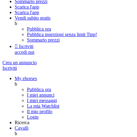
Sommario prezzi
Scarica l'app
Scarica l'app
Vendi subito gratis
b
Pubblica ora
Pubblica inserzioni senza limit
Tipp!
Sommario prezzi

Iscriviti
accedi qui
Crea un annuncio
Iscriviti
My ehorses
b
Pubblica ora
I miei annunci
I miei messaggi
La mia Watchlist
Il mio profilo
Login
Ricerca
Cavalli
b