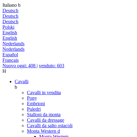
Italiano
b
Deutsch
Deutsch
Deutsch
Polski
English
English
Nederlands
Nederlands
Español
Français
Nuovo oggi: 408
|
venduto: 603
H
Cavalli
b
Cavalli in vendita
Pony
Embrioni
Puledri
Stalloni da monta
Cavalli da dressage
Cavalli da salto ostacoli
Monta Western
d
Monta Western