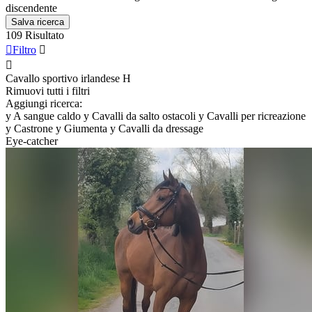
discendente
Salva ricerca
109 Risultato

Filtro


Cavallo sportivo irlandese
H
Rimuovi tutti i filtri
Aggiungi ricerca:
y
A sangue caldo
y
Cavalli da salto ostacoli
y
Cavalli per ricreazione
y
Castrone
y
Giumenta
y
Cavalli da dressage
Eye-catcher