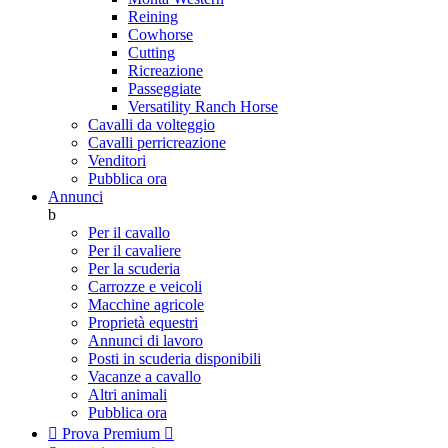
Reining
Cowhorse
Cutting
Ricreazione
Passeggiate
Versatility Ranch Horse
Cavalli da volteggio
Cavalli perricreazione
Venditori
Pubblica ora
Annunci
b
Per il cavallo
Per il cavaliere
Per la scuderia
Carrozze e veicoli
Macchine agricole
Proprietà equestri
Annunci di lavoro
Posti in scuderia disponibili
Vacanze a cavallo
Altri animali
Pubblica ora

Prova Premium
