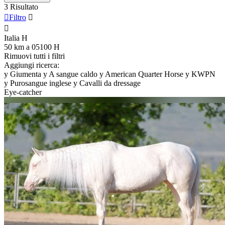
3 Risultato

Filtro


Italia
H
50 km a 05100
H
Rimuovi tutti i filtri
Aggiungi ricerca:
y
Giumenta
y
A sangue caldo
y
American Quarter Horse
y
KWPN
y
Purosangue inglese
y
Cavalli da dressage
Eye-catcher