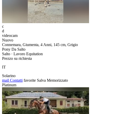
c
d
videocam
Nuovo
Connemara, Giumenta, 4 Anni, 145 cm, Grigio
Pony Da Salto
Salto · Lavoro Equitation
Prezzo su richiesta
IT
Solarino
mail
Contatti
favorite
Salva
Memorizzato
Platinum