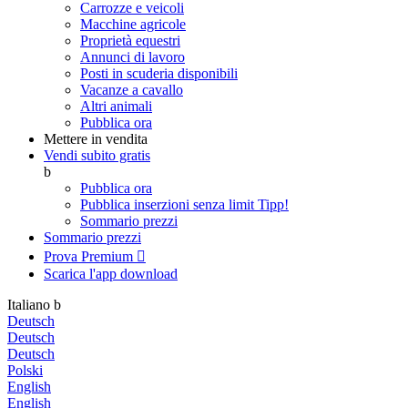
Carrozze e veicoli
Macchine agricole
Proprietà equestri
Annunci di lavoro
Posti in scuderia disponibili
Vacanze a cavallo
Altri animali
Pubblica ora
Mettere in vendita
Vendi subito gratis
b
Pubblica ora
Pubblica inserzioni senza limit
Tipp!
Sommario prezzi
Sommario prezzi
Prova Premium

Scarica l'app
download
Italiano
b
Deutsch
Deutsch
Deutsch
Polski
English
English