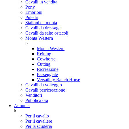
Cavalli in vendita
Pony
Embrioni
Puledri
Stalloni da monta
Cavalli da dressage
Cavalli da salto ostacoli
Monta Western
b
Monta Western
Reining
Cowhorse
Cutting
Ricreazione
Passeggiate
Versatility Ranch Horse
Cavalli da volteggio
Cavalli perricreazione
Venditori
Pubblica ora
Annunci
b
Per il cavallo
Per il cavaliere
Per la scuderia