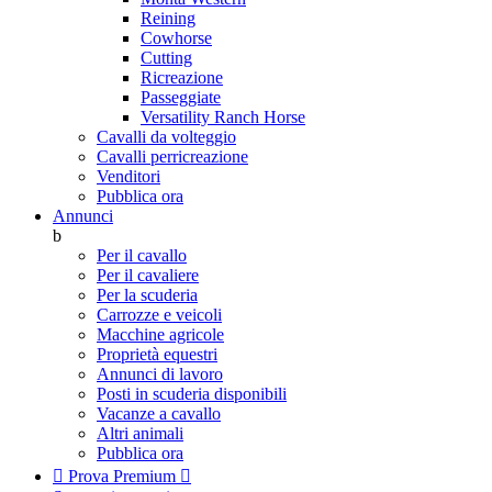
Reining
Cowhorse
Cutting
Ricreazione
Passeggiate
Versatility Ranch Horse
Cavalli da volteggio
Cavalli perricreazione
Venditori
Pubblica ora
Annunci
b
Per il cavallo
Per il cavaliere
Per la scuderia
Carrozze e veicoli
Macchine agricole
Proprietà equestri
Annunci di lavoro
Posti in scuderia disponibili
Vacanze a cavallo
Altri animali
Pubblica ora

Prova Premium
