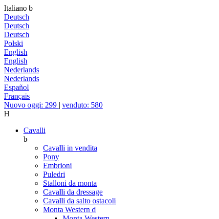
Italiano
b
Deutsch
Deutsch
Deutsch
Polski
English
English
Nederlands
Nederlands
Español
Français
Nuovo oggi: 299
|
venduto: 580
H
Cavalli
b
Cavalli in vendita
Pony
Embrioni
Puledri
Stalloni da monta
Cavalli da dressage
Cavalli da salto ostacoli
Monta Western
d
Monta Western