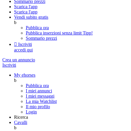
Sommario prezzi
Scarica l'app
Scarica l'app
Vendi subito gratis
b
Pubblica ora
Pubblica inserzioni senza limit
Tipp!
Sommario prezzi

Iscriviti
accedi qui
Crea un annuncio
Iscriviti
My ehorses
b
Pubblica ora
I miei annunci
I miei messaggi
La mia Watchlist
Il mio profilo
Login
Ricerca
Cavalli
b