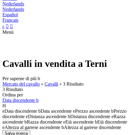
Nederlands
Nederlands
Español
Français
c


Menù
Cavalli in vendita a Terni
Per saperne di più
b
Mercato del cavallo
»
Cavalli
»
3 Risultato
3 Risultato
Ordina per
Data discendente
b
H
e
Data discendente
b
Data ascendente
e
Prezzo ascendente
b
Prezzo
discendente
e
Distanza ascendente
b
Distanza discendente
e
Razza
ascendente
b
Razza discendente
e
Età ascendente
b
Età discendente
e
Altezza al garrese ascendente
b
Altezza al garrese discendente
Salva ricerca