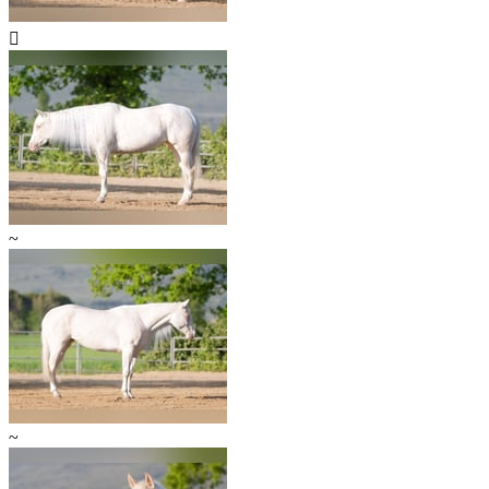

~
~