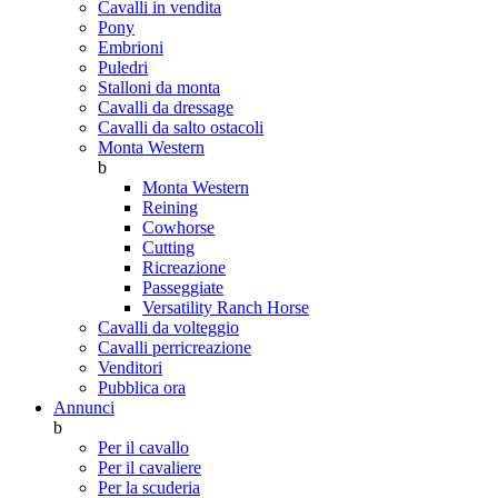
Cavalli in vendita
Pony
Embrioni
Puledri
Stalloni da monta
Cavalli da dressage
Cavalli da salto ostacoli
Monta Western
b
Monta Western
Reining
Cowhorse
Cutting
Ricreazione
Passeggiate
Versatility Ranch Horse
Cavalli da volteggio
Cavalli perricreazione
Venditori
Pubblica ora
Annunci
b
Per il cavallo
Per il cavaliere
Per la scuderia