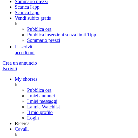
Sommario prezzi
Scarica l'app
Scarica l'app
Vendi subito gratis
b
Pubblica ora
Pubblica inserzioni senza limit
Tipp!
Sommario prezzi

Iscriviti
accedi qui
Crea un annuncio
Iscriviti
My ehorses
b
Pubblica ora
I miei annunci
I miei messaggi
La mia Watchlist
Il mio profilo
Login
Ricerca
Cavalli
b