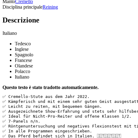
Manto
Cremello
Disciplina principale
Reining
Descrizione
Italiano
Tedesco
Inglese
Spagnolo
Francese
Olandese
Polacco
Italiano
Questo testo è stato tradotto automaticamente.
✅️ Cremello-Stute aus dem Jahr 2022.  

✅️ Kämpferisch und mit einem sehr guten Geist ausgestat
✅️ Leicht zu reiten, mit bequemen Gängen.  

✅️ Ausgezeichnete Show-Erfahrung und stets sehr hilfsber
✅️ Ideal für Nicht-Pro-Reiter und offene Klassen 1/2.  

✅️ 7-Panels n/n.  

✅️ Röntgenuntersuchung und negatives Flexionstest mit ti
✅️ In alle Programmen eingeschrieben.  

✅️ Das Pferd befindet sich in Italien. 🇮🇹🇮🇹🇮🇹  
