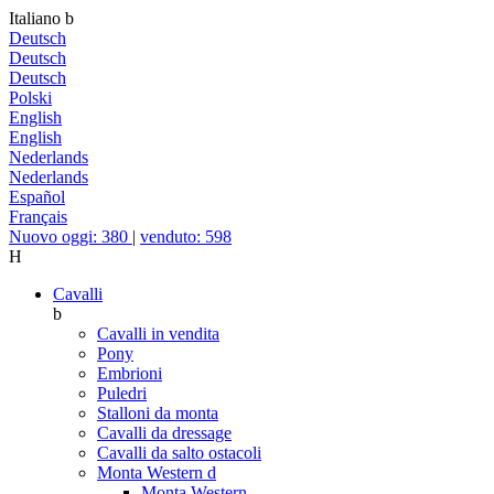
Italiano
b
Deutsch
Deutsch
Deutsch
Polski
English
English
Nederlands
Nederlands
Español
Français
Nuovo oggi: 380
|
venduto: 598
H
Cavalli
b
Cavalli in vendita
Pony
Embrioni
Puledri
Stalloni da monta
Cavalli da dressage
Cavalli da salto ostacoli
Monta Western
d
Monta Western