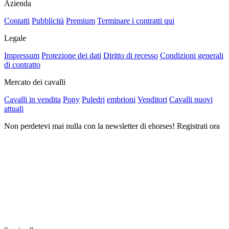
Azienda
Contatti
Pubblicità
Premium
Terminare i contratti qui
Legale
Impressum
Protezione dei dati
Diritto di recesso
Condizioni generali
di contratto
Mercato dei cavalli
Cavalli in vendita
Pony
Puledri
embrioni
Venditori
Cavalli nuovi
attuali
Non perdetevi mai nulla con la newsletter di ehorses! Registrati ora