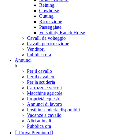
Reining
Cowhorse
Cutting
Ricreazione
Passeggiate
Versatility Ranch Horse
Cavalli da volteggio
Cavalli perricreazione
Venditori
Pubblica ora
Annunci
b
Per il cavallo
Per il cavaliere
Per la scuderia
Carrozze e veicoli
Macchine agricole
Proprietà equestri
Annunci di lavoro
Posti in scuderia disponibili
Vacanze a cavallo
Altri animali
Pubblica ora

Prova Premium
