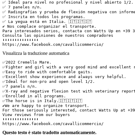
✅ Ideal para nivel no profesional y nivel abierto 1/2. 
✅ 7 paneles n/n.  

✅ Radiografías y prueba de flexión negativa con informe
✅ Inscrita en todos los programas.  

✅ La yegua está en Italia. 🇮🇹🇮🇹🇮🇹  

✔️ Nos complace organizar el transporte.  

Para interesados serios, contacta con Watts Up en +39 3
Consulta las opiniones de nuestros compradores  

⬇️⬇️⬇️⬇️⬇️⬇️⬇️⬇️⬇️⬇️⬇️⬇️⬇️⬇️⬇️  

https://www.facebook.com/cavallicommercio/
Visualizza la traduzione automatica
✅️2022 Cremello Mare. 

✅️Fighter and girl with a very good mind and excellent r
✅️Easy to ride with comfortable gaits. 

✅️Excellent show experience and always very helpful. 

✅️Ideal for non-pro and open level 1/2. 

✅️7 panels n/n. 

✅️X-ray and negative flexion test with veterinary report.
✅️Enrolled in all programs.

✅️The horse is in Italy.🇮🇹🇮🇹🇮🇹 

✔️We are happy to organize transport. 

For those seriously interested, contact Watts Up at +393
View reviews from our buyers 

⬇️⬇️⬇️⬇️⬇️⬇️⬇️⬇️⬇️⬇️⬇️⬇️⬇️⬇️⬇️

https://www.facebook.com/cavallicommercio/
Questo testo è stato tradotto automaticamente.