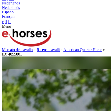
Nederlands
Nederlands
Español
Français
c


Menù
Mercato del cavallo
»
Ricerca cavalli
»
American Quarter Horse
»
ID: 4855801