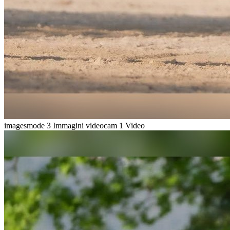
imagesmode
3 Immagini
videocam
1 Video