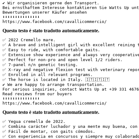
✔️ Wir organisieren gerne den Transport.  

Bei ernsthaftem Interesse kontaktieren Sie Watts Up unt
Bewertungen unserer Käufer ansehen  

⬇️⬇️⬇️⬇️⬇️⬇️⬇️⬇️⬇️⬇️⬇️⬇️⬇️⬇️⬇️  

https://www.facebook.com/cavallicommercio/
Questo testo è stato tradotto automaticamente.
✅ 2022 Cremello mare.  

✅ A brave and intelligent girl with excellent reining t
✅ Easy to ride, with comfortable gaits.  

✅ Extensive show experience and always very cooperative
✅ Perfect for non-pro and open level 1/2 riders.  

✅ 7-panel n/n genetic testing.  

✅ X-ray and negative flexion test with veterinary repor
✅ Enrolled in all relevant programs.  

✅ The horse is located in Italy. 🇮🇹🇮🇹🇮🇹  

✔️ We are happy to arrange transportation.  

For serious inquiries, contact Watts Up at +39 331 4676
Read reviews from our buyers  

⬇️⬇️⬇️⬇️⬇️⬇️⬇️⬇️⬇️⬇️⬇️⬇️⬇️⬇️⬇️  

https://www.facebook.com/cavallicommercio/
Questo testo è stato tradotto automaticamente.
✅ Yegua cremella de 2022.  

✅ Combina carácter luchador y una mente muy buena, con 
✅ Fácil de montar, con gaits cómodos.  

✅ Con experiencia en concursos y siempre muy colaborado