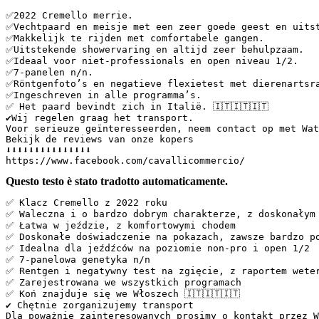
✅️2022 Cremello merrie.  

✅️Vechtpaard en meisje met een zeer goede geest en uits
✅️Makkelijk te rijden met comfortabele gangen.  

✅️Uitstekende showervaring en altijd zeer behulpzaam.  

✅️Ideaal voor niet-professionals en open niveau 1/2.  

✅️7-panelen n/n.  

✅️Röntgenfoto’s en negatieve flexietest met dierenartsra
✅️Ingeschreven in alle programma’s.  

✅️ Het paard bevindt zich in Italië. 🇮🇹🇮🇹🇮🇹  

✔️Wij regelen graag het transport.  

Voor serieuze geïnteresseerden, neem contact op met Wat
Bekijk de reviews van onze kopers  

⬇️⬇️⬇️⬇️⬇️⬇️⬇️⬇️⬇️⬇️⬇️⬇️⬇️⬇️⬇️  

https://www.facebook.com/cavallicommercio/
Questo testo è stato tradotto automaticamente.
✅️ Klacz Cremello z 2022 roku  

✅️ Waleczna i o bardzo dobrym charakterze, z doskonałym
✅️ Łatwa w jeździe, z komfortowymi chodem  

✅️ Doskonałe doświadczenie na pokazach, zawsze bardzo po
✅️ Idealna dla jeźdźców na poziomie non-pro i open 1/2  
✅️ 7-panelowa genetyka n/n  

✅️ Rentgen i negatywny test na zgięcie, z raportem weter
✅️ Zarejestrowana we wszystkich programach  

✅️ Koń znajduje się we Włoszech 🇮🇹🇮🇹🇮🇹  

✔️ Chętnie zorganizujemy transport  

Dla poważnie zainteresowanych prosimy o kontakt przez W