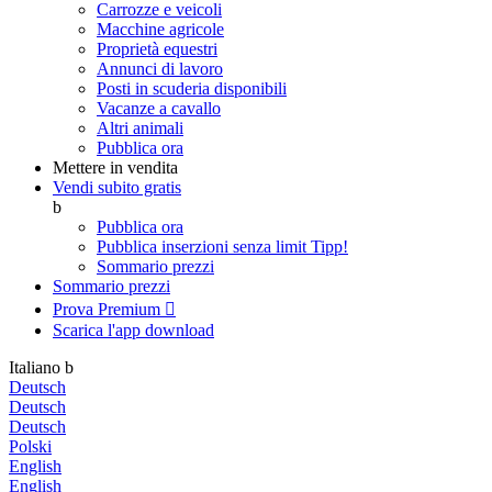
Carrozze e veicoli
Macchine agricole
Proprietà equestri
Annunci di lavoro
Posti in scuderia disponibili
Vacanze a cavallo
Altri animali
Pubblica ora
Mettere in vendita
Vendi subito gratis
b
Pubblica ora
Pubblica inserzioni senza limit
Tipp!
Sommario prezzi
Sommario prezzi
Prova Premium

Scarica l'app
download
Italiano
b
Deutsch
Deutsch
Deutsch
Polski
English
English