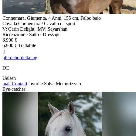
Connemara, Giumenta, 4 Anni, 155 cm, Falbo baio
Cavalla Connemara / Cavallo da sport
V: Carin Delight | MV: Sayarshan
Ricreazione · Salto · Dressage
6.900 €
6.900 € Trattabile

pferdehofdelke ug
DE
Uelsen
mail
Contatti
favorite
Salva
Memorizzato
Eye-catcher