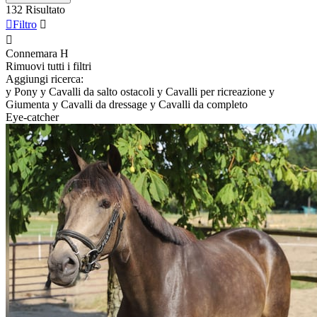
132 Risultato

Filtro


Connemara
H
Rimuovi tutti i filtri
Aggiungi ricerca:
y
Pony
y
Cavalli da salto ostacoli
y
Cavalli per ricreazione
y
Giumenta
y
Cavalli da dressage
y
Cavalli da completo
Eye-catcher