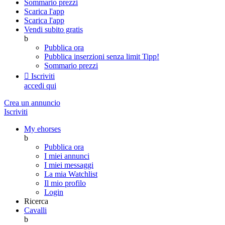
Sommario prezzi
Scarica l'app
Scarica l'app
Vendi subito gratis
b
Pubblica ora
Pubblica inserzioni senza limit
Tipp!
Sommario prezzi

Iscriviti
accedi qui
Crea un annuncio
Iscriviti
My ehorses
b
Pubblica ora
I miei annunci
I miei messaggi
La mia Watchlist
Il mio profilo
Login
Ricerca
Cavalli
b