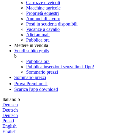
Carrozze e veicoli
Macchine agricole
Proprietà equestri
Annunci di lavoro
Posti in scuderia disponibili
Vacanze a cavallo
Altri animali
Pubblica ora
Mettere in vendita
Vendi subito gratis
b
Pubblica ora
Pubblica inserzioni senza limit
Tipp!
Sommario prezzi
Sommario prezzi
Prova Premium

Scarica l'app
download
Italiano
b
Deutsch
Deutsch
Deutsch
Polski
English
English