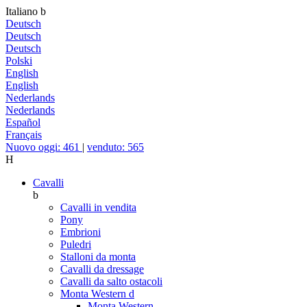
Italiano
b
Deutsch
Deutsch
Deutsch
Polski
English
English
Nederlands
Nederlands
Español
Français
Nuovo oggi: 461
|
venduto: 565
H
Cavalli
b
Cavalli in vendita
Pony
Embrioni
Puledri
Stalloni da monta
Cavalli da dressage
Cavalli da salto ostacoli
Monta Western
d
Monta Western