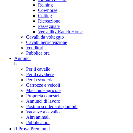
Reining
Cowhorse
Cutting
Ricreazione
Passeggiate
Versatility Ranch Horse
Cavalli da volteggio
Cavalli perricreazione
Venditori
Pubblica ora
Annunci
b
Per il cavallo
Per il cavaliere
Per la scuderia
Carrozze e veicoli
Macchine agricole
Proprietà equestri
Annunci di lavoro
Posti in scuderia disponibili
Vacanze a cavallo
Altri animali
Pubblica ora

Prova Premium
