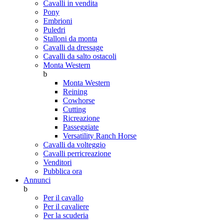
Cavalli in vendita
Pony
Embrioni
Puledri
Stalloni da monta
Cavalli da dressage
Cavalli da salto ostacoli
Monta Western
b
Monta Western
Reining
Cowhorse
Cutting
Ricreazione
Passeggiate
Versatility Ranch Horse
Cavalli da volteggio
Cavalli perricreazione
Venditori
Pubblica ora
Annunci
b
Per il cavallo
Per il cavaliere
Per la scuderia