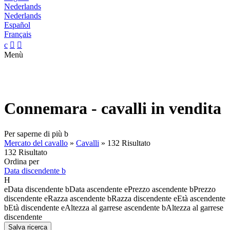
Nederlands
Nederlands
Español
Français
c


Menù
Connemara - cavalli in vendita
Per saperne di più
b
Mercato del cavallo
»
Cavalli
»
132 Risultato
132 Risultato
Ordina per
Data discendente
b
H
e
Data discendente
b
Data ascendente
e
Prezzo ascendente
b
Prezzo
discendente
e
Razza ascendente
b
Razza discendente
e
Età ascendente
b
Età discendente
e
Altezza al garrese ascendente
b
Altezza al garrese
discendente
Salva ricerca