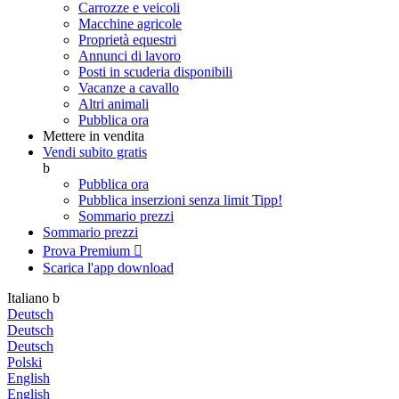
Carrozze e veicoli
Macchine agricole
Proprietà equestri
Annunci di lavoro
Posti in scuderia disponibili
Vacanze a cavallo
Altri animali
Pubblica ora
Mettere in vendita
Vendi subito gratis
b
Pubblica ora
Pubblica inserzioni senza limit
Tipp!
Sommario prezzi
Sommario prezzi
Prova Premium

Scarica l'app
download
Italiano
b
Deutsch
Deutsch
Deutsch
Polski
English
English