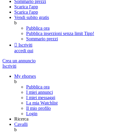
Sommario prezzi
Scarica l'app
Scarica l'app
Vendi subito gratis
b
Pubblica ora
Pubblica inserzioni senza limit
Tipp!
Sommario prezzi

Iscriviti
accedi qui
Crea un annuncio
Iscriviti
My ehorses
b
Pubblica ora
I miei annunci
I miei messaggi
La mia Watchlist
Il mio profilo
Login
Ricerca
Cavalli
b