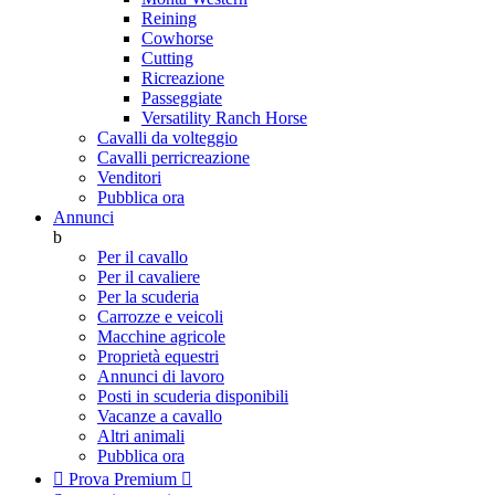
Reining
Cowhorse
Cutting
Ricreazione
Passeggiate
Versatility Ranch Horse
Cavalli da volteggio
Cavalli perricreazione
Venditori
Pubblica ora
Annunci
b
Per il cavallo
Per il cavaliere
Per la scuderia
Carrozze e veicoli
Macchine agricole
Proprietà equestri
Annunci di lavoro
Posti in scuderia disponibili
Vacanze a cavallo
Altri animali
Pubblica ora

Prova Premium
