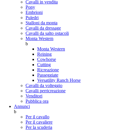
Cavalli in vendita
Pony
Embrioni
Puledri
Stalloni da monta
Cavalli da dressage
Cavalli da salto ostacoli
Monta Western
b
Monta Western
Reining
Cowhorse
Cutting
Ricreazione
Passeggiate
Versatility Ranch Horse
Cavalli da volteggio
Cavalli perricreazione
Venditori
Pubblica ora
Annunci
b
Per il cavallo
Per il cavaliere
Per la scuderia