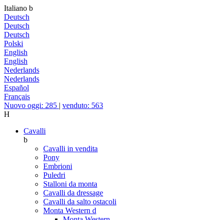
Italiano
b
Deutsch
Deutsch
Deutsch
Polski
English
English
Nederlands
Nederlands
Español
Français
Nuovo oggi: 285
|
venduto: 563
H
Cavalli
b
Cavalli in vendita
Pony
Embrioni
Puledri
Stalloni da monta
Cavalli da dressage
Cavalli da salto ostacoli
Monta Western
d
Monta Western