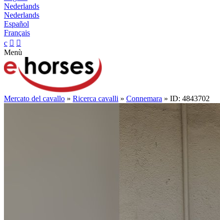
Nederlands
Nederlands
Español
Français
c


Menù
Mercato del cavallo
»
Ricerca cavalli
»
Connemara
» ID: 4843702