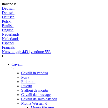
Italiano
b
Deutsch
Deutsch
Deutsch
Polski
English
English
Nederlands
Nederlands
Español
Français
Nuovo oggi: 443
|
venduto: 553
H
Cavalli
b
Cavalli in vendita
Pony
Embrioni
Puledri
Stalloni da monta
Cavalli da dressage
Cavalli da salto ostacoli
Monta Western
d
Monta Western