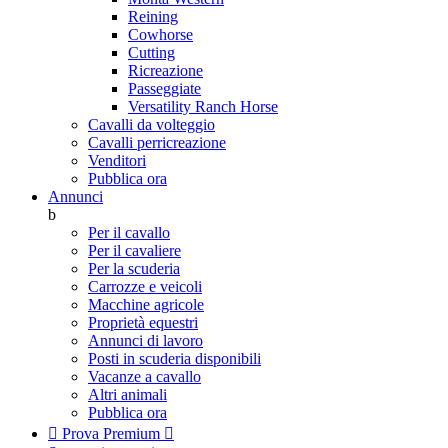
Reining
Cowhorse
Cutting
Ricreazione
Passeggiate
Versatility Ranch Horse
Cavalli da volteggio
Cavalli perricreazione
Venditori
Pubblica ora
Annunci
b
Per il cavallo
Per il cavaliere
Per la scuderia
Carrozze e veicoli
Macchine agricole
Proprietà equestri
Annunci di lavoro
Posti in scuderia disponibili
Vacanze a cavallo
Altri animali
Pubblica ora

Prova Premium
