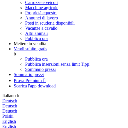
Carrozze e veicoli
Macchine agricole
Proprietà equestri
Annunci di lavoro
Posti in scuderia disponibili
Vacanze a cavallo
Altri animali
Pubblica ora
Mettere in vendita
Vendi subito gratis
b
Pubblica ora
Pubblica inserzioni senza limit
Tipp!
Sommario prezzi
Sommario prezzi
Prova Premium

Scarica l'app
download
Italiano
b
Deutsch
Deutsch
Deutsch
Polski
English
English