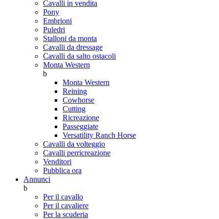
Cavalli in vendita
Pony
Embrioni
Puledri
Stalloni da monta
Cavalli da dressage
Cavalli da salto ostacoli
Monta Western
b
Monta Western
Reining
Cowhorse
Cutting
Ricreazione
Passeggiate
Versatility Ranch Horse
Cavalli da volteggio
Cavalli perricreazione
Venditori
Pubblica ora
Annunci
b
Per il cavallo
Per il cavaliere
Per la scuderia