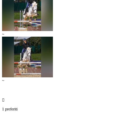
~
~

1 preferiti