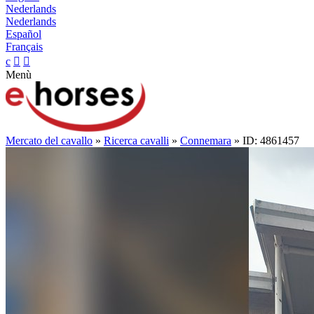
Nederlands
Nederlands
Español
Français
c


Menù
Mercato del cavallo
»
Ricerca cavalli
»
Connemara
» ID: 4861457