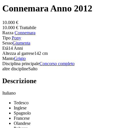
Connemara Anno 2012
10.000 €
10.000 € Trattabile
Razza
Connemara
Tipo
Pony
Sesso
Giumenta
Età
14 Anni
Altezza al garrese
142 cm
Manto
Grigio
Disciplina principale
Concorso completo
altre discipline
Salto
Descrizione
Italiano
Tedesco
Inglese
Spagnolo
Francese
Olandese