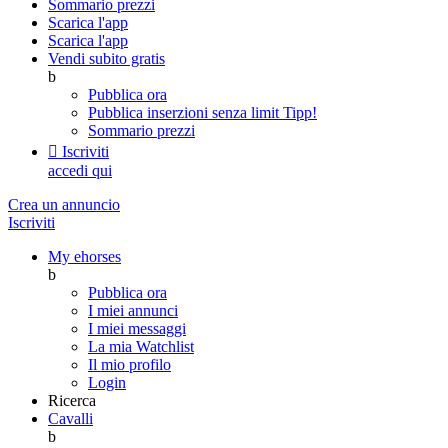
Sommario prezzi
Scarica l'app
Scarica l'app
Vendi subito gratis
b
Pubblica ora
Pubblica inserzioni senza limit
Tipp!
Sommario prezzi

Iscriviti
accedi qui
Crea un annuncio
Iscriviti
My ehorses
b
Pubblica ora
I miei annunci
I miei messaggi
La mia Watchlist
Il mio profilo
Login
Ricerca
Cavalli
b