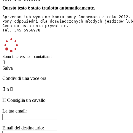
Questo testo è stato tradotto automaticamente.
Sprzedam lub wynajmę konia pony Connemara z roku 2012. 
Pony odpowiedni dla doświadczonych młodych jeźdźców lub
Cena do ustalenia prywatnie.  

Tel. 345 5956978
Sono interessato – contattami

Salva
Condividi una voce ora

n

j
H
Consiglia un cavallo
La tua email:
Email del destinatario: