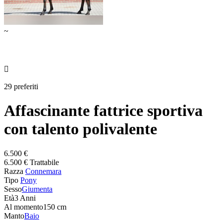
~

29 preferiti
Affascinante fattrice sportiva
con talento polivalente
6.500 €
6.500 € Trattabile
Razza
Connemara
Tipo
Pony
Sesso
Giumenta
Età
3 Anni
Al momento
150 cm
Manto
Baio