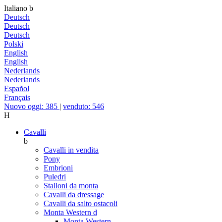
Italiano
b
Deutsch
Deutsch
Deutsch
Polski
English
English
Nederlands
Nederlands
Español
Français
Nuovo oggi: 385
|
venduto: 546
H
Cavalli
b
Cavalli in vendita
Pony
Embrioni
Puledri
Stalloni da monta
Cavalli da dressage
Cavalli da salto ostacoli
Monta Western
d
Monta Western