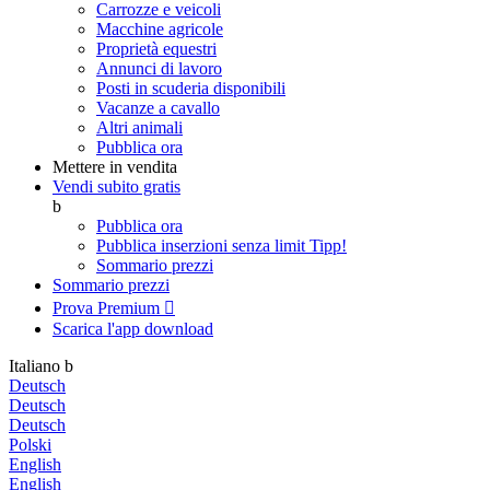
Carrozze e veicoli
Macchine agricole
Proprietà equestri
Annunci di lavoro
Posti in scuderia disponibili
Vacanze a cavallo
Altri animali
Pubblica ora
Mettere in vendita
Vendi subito gratis
b
Pubblica ora
Pubblica inserzioni senza limit
Tipp!
Sommario prezzi
Sommario prezzi
Prova Premium

Scarica l'app
download
Italiano
b
Deutsch
Deutsch
Deutsch
Polski
English
English