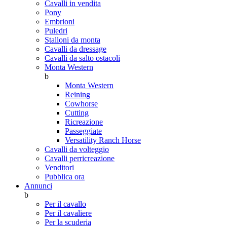
Cavalli in vendita
Pony
Embrioni
Puledri
Stalloni da monta
Cavalli da dressage
Cavalli da salto ostacoli
Monta Western
b
Monta Western
Reining
Cowhorse
Cutting
Ricreazione
Passeggiate
Versatility Ranch Horse
Cavalli da volteggio
Cavalli perricreazione
Venditori
Pubblica ora
Annunci
b
Per il cavallo
Per il cavaliere
Per la scuderia