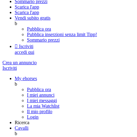
Sommario prezzi
Scarica l'app
Scarica l'app
Vendi subito gratis
b
Pubblica ora
Pubblica inserzioni senza limit
Tipp!
Sommario prezzi

Iscriviti
accedi qui
Crea un annuncio
Iscriviti
My ehorses
b
Pubblica ora
I miei annunci
I miei messaggi
La mia Watchlist
Il mio profilo
Login
Ricerca
Cavalli
b