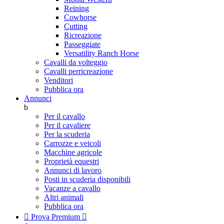
Reining
Cowhorse
Cutting
Ricreazione
Passeggiate
Versatility Ranch Horse
Cavalli da volteggio
Cavalli perricreazione
Venditori
Pubblica ora
Annunci
b
Per il cavallo
Per il cavaliere
Per la scuderia
Carrozze e veicoli
Macchine agricole
Proprietà equestri
Annunci di lavoro
Posti in scuderia disponibili
Vacanze a cavallo
Altri animali
Pubblica ora

Prova Premium
