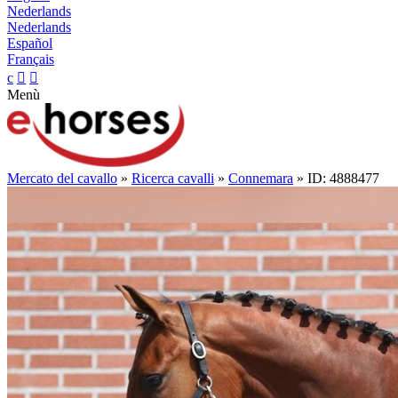
Nederlands
Nederlands
Español
Français
c


Menù
Mercato del cavallo
»
Ricerca cavalli
»
Connemara
» ID: 4888477