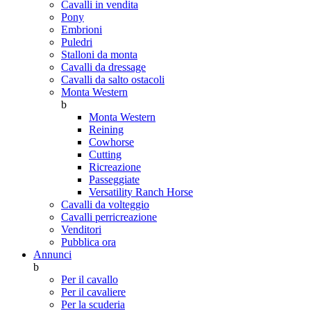
Cavalli in vendita
Pony
Embrioni
Puledri
Stalloni da monta
Cavalli da dressage
Cavalli da salto ostacoli
Monta Western
b
Monta Western
Reining
Cowhorse
Cutting
Ricreazione
Passeggiate
Versatility Ranch Horse
Cavalli da volteggio
Cavalli perricreazione
Venditori
Pubblica ora
Annunci
b
Per il cavallo
Per il cavaliere
Per la scuderia