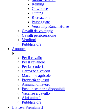
Reining
Cowhorse
Cutting
Ricreazione
Passeggiate
Versatility Ranch Horse
Cavalli da volteggio
Cavalli perricreazione
Venditori
Pubblica ora
Annunci
b
Per il cavallo
Per il cavaliere
Per la scuderia
Carrozze e veicoli
Macchine agricole
Proprietà equestri
Annunci di lavoro
Posti in scuderia disponibili
Vacanze a cavallo
Altri animali
Pubblica ora

Prova Premium
