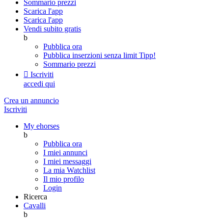
Sommario prezzi
Scarica l'app
Scarica l'app
Vendi subito gratis
b
Pubblica ora
Pubblica inserzioni senza limit
Tipp!
Sommario prezzi

Iscriviti
accedi qui
Crea un annuncio
Iscriviti
My ehorses
b
Pubblica ora
I miei annunci
I miei messaggi
La mia Watchlist
Il mio profilo
Login
Ricerca
Cavalli
b