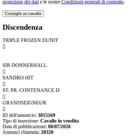
protezione dei dati
e le nostre
Condizioni generali di contratto
.
Discendenza
TRIPLE FROZEN DUNIT

SIR DONNERHALL

SANDRO HIT

ST. PR. CONTENANCE D

GRANDSEIGNEUR

ID dell'annuncio:
3815169
Tipo di inserzione:
Cavallo in vendita
Data di pubblicazione:
08/07/2026
Annunci chiamata:
28320