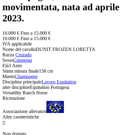
movimentata, nata ad aprile
2023.
10.000 € Fino a 15.000 €
10.000 € Fino a 15.000 €
IVA applicabile
Nome del cavallo
DUNIT FROZEN LORETTA
Razza
Cruzado
Sesso
Giumenta
Età
3 Anni
Stima misura finale
158 cm
Manto
Champagne
Disciplina principale
Lavoro Equitation
altre discipline
Equitation Portugesa
Versatility Ranch Horse
Ricreazione
Associazione allevatori
Altre caratteristiche

Non domato