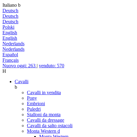
Italiano
b
Deutsch
Deutsch
Deutsch
Polski
English
English
Nederlands
Nederlands
Español
Français
Nuovo oggi: 263
|
venduto: 570
H
Cavalli
b
Cavalli in vendita
Pony
Embrioni
Puledri
Stalloni da monta
Cavalli da dressage
Cavalli da salto ostacoli
Monta Western
d
Monta Western