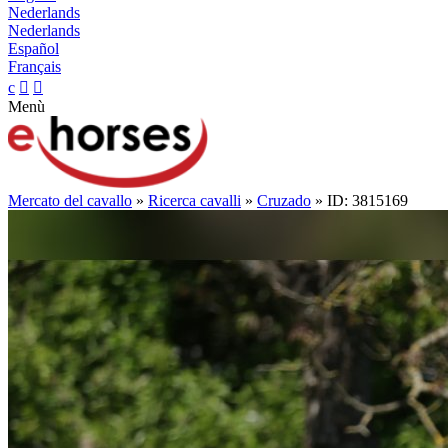
Nederlands
Nederlands
Español
Français
c


Menù
Mercato del cavallo
»
Ricerca cavalli
»
Cruzado
» ID: 3815169