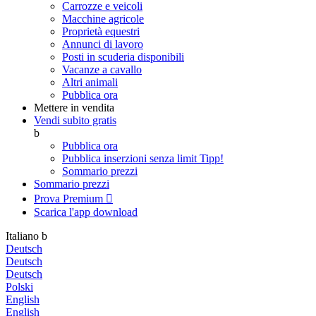
Carrozze e veicoli
Macchine agricole
Proprietà equestri
Annunci di lavoro
Posti in scuderia disponibili
Vacanze a cavallo
Altri animali
Pubblica ora
Mettere in vendita
Vendi subito gratis
b
Pubblica ora
Pubblica inserzioni senza limit
Tipp!
Sommario prezzi
Sommario prezzi
Prova Premium

Scarica l'app
download
Italiano
b
Deutsch
Deutsch
Deutsch
Polski
English
English