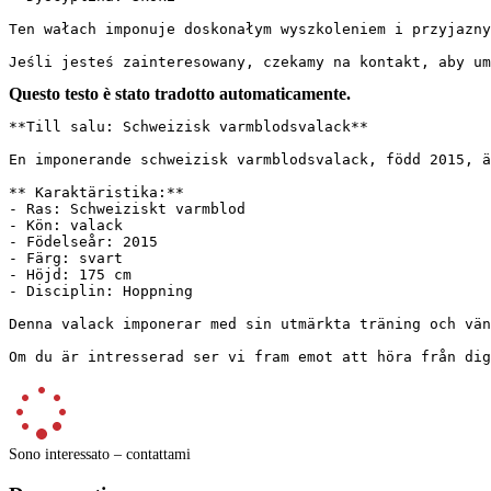
Ten wałach imponuje doskonałym wyszkoleniem i przyjazny
Jeśli jesteś zainteresowany, czekamy na kontakt, aby um
Questo testo è stato tradotto automaticamente.
**Till salu: Schweizisk varmblodsvalack**

En imponerande schweizisk varmblodsvalack, född 2015, ä
** Karaktäristika:**

- Ras: Schweiziskt varmblod

- Kön: valack

- Födelseår: 2015

- Färg: svart

- Höjd: 175 cm

- Disciplin: Hoppning

Denna valack imponerar med sin utmärkta träning och vän
Om du är intresserad ser vi fram emot att höra från dig
Sono interessato – contattami