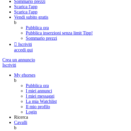
Sommario prezzi
Scarica l'app
Scarica l'app
Vendi subito gratis
b
Pubblica ora
Pubblica inserzioni senza limit
Tipp!
Sommario prezzi

Iscriviti
accedi qui
Crea un annuncio
Iscriviti
My ehorses
b
Pubblica ora
I miei annunci
I miei messaggi
La mia Watchlist
Il mio profilo
Login
Ricerca
Cavalli
b