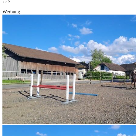
‹
›
×
Werbung