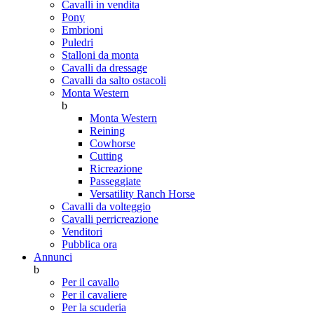
Cavalli in vendita
Pony
Embrioni
Puledri
Stalloni da monta
Cavalli da dressage
Cavalli da salto ostacoli
Monta Western
b
Monta Western
Reining
Cowhorse
Cutting
Ricreazione
Passeggiate
Versatility Ranch Horse
Cavalli da volteggio
Cavalli perricreazione
Venditori
Pubblica ora
Annunci
b
Per il cavallo
Per il cavaliere
Per la scuderia