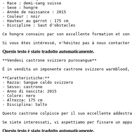
- Race : demi-sang suisse

- Sexe : hongre

- Année de naissance : 2015

- Couleur : noir

- Hauteur au garrot : 175 cm

- Discipline : Saut d'obstacles

Ce hongre convainc par son excellente formation et son 
Si vous êtes intéressé, n'hésitez pas à nous contacter 
Questo testo è stato tradotto automaticamente.
**Vendesi castrone svizzero purosangue**

È in vendita un imponente castrone svizzero warmblood, 
**Caratteristiche:**

- Razza: Sangue caldo svizzero

- Sesso: castrone

- Anno di nascita: 2015

- Colore: nero

- Altezza: 175 cm

- Disciplina: Salto

Questo castrone colpisce per il suo eccellente addestra
Se siete interessati, vi aspettiamo per fissare un app
Questo testo è stato tradotto automaticamente.