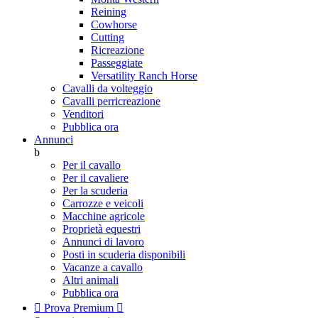
Reining
Cowhorse
Cutting
Ricreazione
Passeggiate
Versatility Ranch Horse
Cavalli da volteggio
Cavalli perricreazione
Venditori
Pubblica ora
Annunci
b
Per il cavallo
Per il cavaliere
Per la scuderia
Carrozze e veicoli
Macchine agricole
Proprietà equestri
Annunci di lavoro
Posti in scuderia disponibili
Vacanze a cavallo
Altri animali
Pubblica ora

Prova Premium
