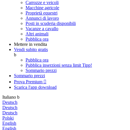
Carrozze e veicoli
Macchine agricole
Proprietà equestri
Annunci di lavoro
Posti in scuderia disponibili
Vacanze a cavallo
Altri animali
Pubblica ora
Mettere in vendita
Vendi subito gratis
b
Pubblica ora
Pubblica inserzioni senza limit
Tipp!
Sommario prezzi
Sommario prezzi
Prova Premium

Scarica l'app
download
Italiano
b
Deutsch
Deutsch
Deutsch
Polski
English
English