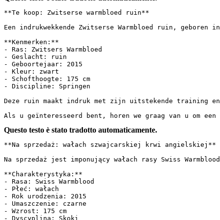
**Te koop: Zwitserse warmbloed ruin**

Een indrukwekkende Zwitserse Warmbloed ruin, geboren in
**Kenmerken:**

- Ras: Zwitsers Warmbloed

- Geslacht: ruin

- Geboortejaar: 2015

- Kleur: zwart

- Schofthoogte: 175 cm

- Discipline: Springen

Deze ruin maakt indruk met zijn uitstekende training en
Als u geïnteresseerd bent, horen we graag van u om een 
Questo testo è stato tradotto automaticamente.
**Na sprzedaż: wałach szwajcarskiej krwi angielskiej**

Na sprzedaż jest imponujący wałach rasy Swiss Warmblood
**Charakterystyka:**

- Rasa: Swiss Warmblood

- Płeć: wałach

- Rok urodzenia: 2015

- Umaszczenie: czarne

- Wzrost: 175 cm

- Dyscyplina: Skoki
