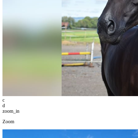
c
d
zoom_in
Zoom