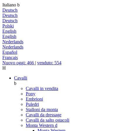
Italiano
b
Deutsch
Deutsch
Deutsch
Polski
English
English
Nederlands
Nederlands
Español
Français
Nuovo oggi: 466
|
venduto: 554
H
Cavalli
b
Cavalli in vendita
Pony
Embrioni
Puledri
Stalloni da monta
Cavalli da dressage
Cavalli da salto ostacoli
Monta Western
d
Monta Western