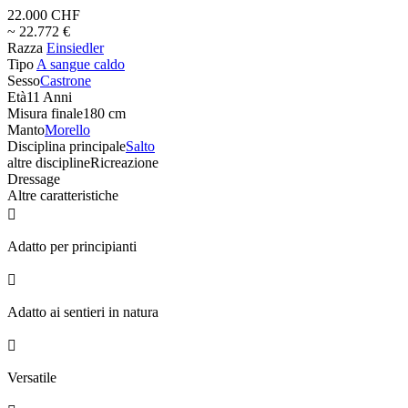
22.000 CHF
~ 22.772 €
Razza
Einsiedler
Tipo
A sangue caldo
Sesso
Castrone
Età
11 Anni
Misura finale
180 cm
Manto
Morello
Disciplina principale
Salto
altre discipline
Ricreazione
Dressage
Altre caratteristiche

Adatto per principianti

Adatto ai sentieri in natura

Versatile