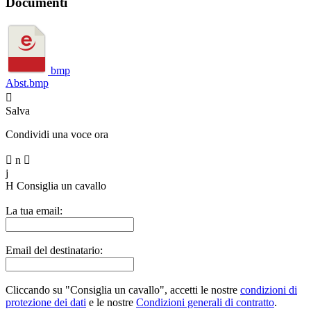
Documenti
bmp
Abst.bmp

Salva
Condividi una voce ora

n

j
H
Consiglia un cavallo
La tua email:
Email del destinatario:
Cliccando su "Consiglia un cavallo", accetti le nostre
condizioni di
protezione dei dati
e le nostre
Condizioni generali di contratto
.