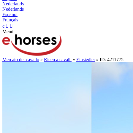
Nederlands
Nederlands
Español
Français
c


Menù
Mercato del cavallo
»
Ricerca cavalli
»
Einsiedler
» ID: 4211775