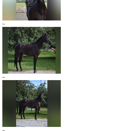
~
~
~