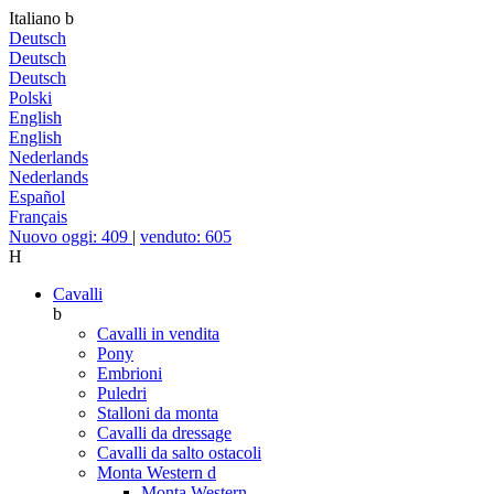
Italiano
b
Deutsch
Deutsch
Deutsch
Polski
English
English
Nederlands
Nederlands
Español
Français
Nuovo oggi: 409
|
venduto: 605
H
Cavalli
b
Cavalli in vendita
Pony
Embrioni
Puledri
Stalloni da monta
Cavalli da dressage
Cavalli da salto ostacoli
Monta Western
d
Monta Western