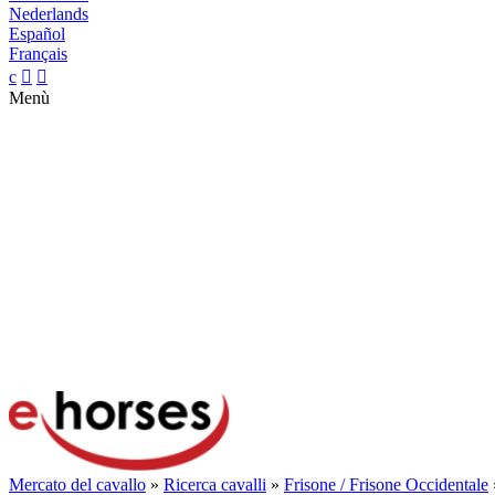
Nederlands
Español
Français
c


Menù
Mercato del cavallo
»
Ricerca cavalli
»
Frisone / Frisone Occidentale