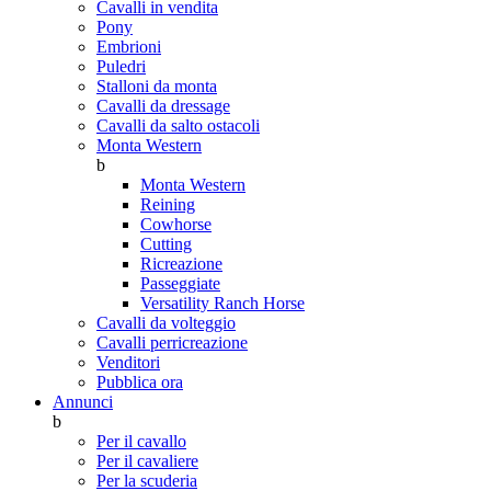
Cavalli in vendita
Pony
Embrioni
Puledri
Stalloni da monta
Cavalli da dressage
Cavalli da salto ostacoli
Monta Western
b
Monta Western
Reining
Cowhorse
Cutting
Ricreazione
Passeggiate
Versatility Ranch Horse
Cavalli da volteggio
Cavalli perricreazione
Venditori
Pubblica ora
Annunci
b
Per il cavallo
Per il cavaliere
Per la scuderia