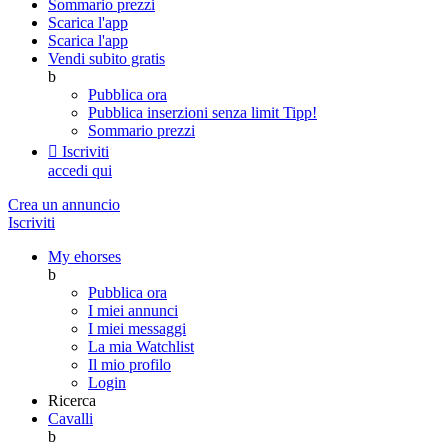
Sommario prezzi
Scarica l'app
Scarica l'app
Vendi subito gratis
b
Pubblica ora
Pubblica inserzioni senza limit
Tipp!
Sommario prezzi

Iscriviti
accedi qui
Crea un annuncio
Iscriviti
My ehorses
b
Pubblica ora
I miei annunci
I miei messaggi
La mia Watchlist
Il mio profilo
Login
Ricerca
Cavalli
b