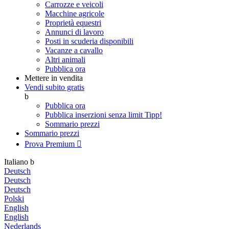
Carrozze e veicoli
Macchine agricole
Proprietà equestri
Annunci di lavoro
Posti in scuderia disponibili
Vacanze a cavallo
Altri animali
Pubblica ora
Mettere in vendita
Vendi subito gratis
b
Pubblica ora
Pubblica inserzioni senza limit
Tipp!
Sommario prezzi
Sommario prezzi
Prova Premium

Italiano
b
Deutsch
Deutsch
Deutsch
Polski
English
English
Nederlands