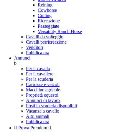
Reining
Cowhorse
Cutting
Ricreazione
Passeggiate
Versatility Ranch Horse
Cavalli da volteggio
Cavalli perricreazione
Venditori
Pubblica ora
Annunci
b
Per il cavallo
Per il cavaliere
Per la scuderia
Carrozze e veicoli
Macchine agricole
Proprietà equestri
Annunci di lavoro
Posti in scuderia disponibili
Vacanze a cavallo
Altri animali
Pubblica ora

Prova Premium
