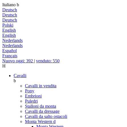
Italiano
b
Deutsch
Deutsch
Deutsch
Polski
English
English
Nederlands
Nederlands
Español
Français
Nuovo oggi: 392
|
venduto: 550
H
Cavalli
b
Cavalli in vendita
Pony
Embrioni
Puledri
Stalloni da monta
Cavalli da dressage
Cavalli da salto ostacoli
Monta Western
d
Monta Western