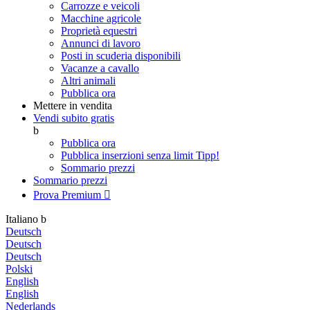
Carrozze e veicoli
Macchine agricole
Proprietà equestri
Annunci di lavoro
Posti in scuderia disponibili
Vacanze a cavallo
Altri animali
Pubblica ora
Mettere in vendita
Vendi subito gratis
b
Pubblica ora
Pubblica inserzioni senza limit
Tipp!
Sommario prezzi
Sommario prezzi
Prova Premium

Italiano
b
Deutsch
Deutsch
Deutsch
Polski
English
English
Nederlands