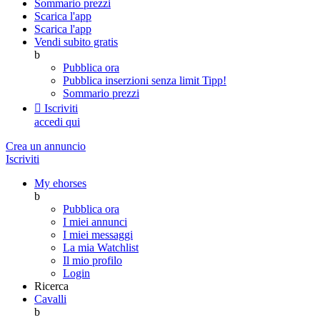
Sommario prezzi
Scarica l'app
Scarica l'app
Vendi subito gratis
b
Pubblica ora
Pubblica inserzioni senza limit
Tipp!
Sommario prezzi

Iscriviti
accedi qui
Crea un annuncio
Iscriviti
My ehorses
b
Pubblica ora
I miei annunci
I miei messaggi
La mia Watchlist
Il mio profilo
Login
Ricerca
Cavalli
b