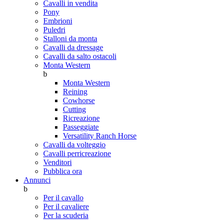
Cavalli in vendita
Pony
Embrioni
Puledri
Stalloni da monta
Cavalli da dressage
Cavalli da salto ostacoli
Monta Western
b
Monta Western
Reining
Cowhorse
Cutting
Ricreazione
Passeggiate
Versatility Ranch Horse
Cavalli da volteggio
Cavalli perricreazione
Venditori
Pubblica ora
Annunci
b
Per il cavallo
Per il cavaliere
Per la scuderia