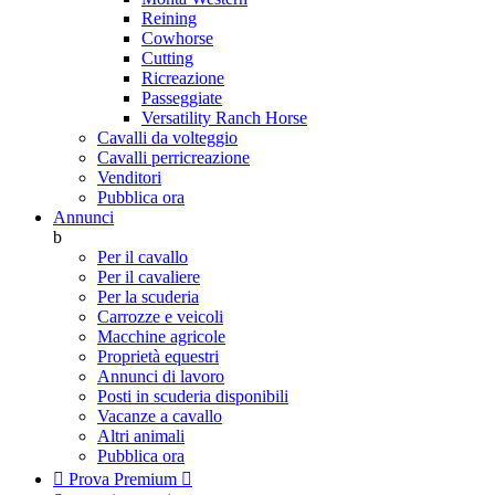
Reining
Cowhorse
Cutting
Ricreazione
Passeggiate
Versatility Ranch Horse
Cavalli da volteggio
Cavalli perricreazione
Venditori
Pubblica ora
Annunci
b
Per il cavallo
Per il cavaliere
Per la scuderia
Carrozze e veicoli
Macchine agricole
Proprietà equestri
Annunci di lavoro
Posti in scuderia disponibili
Vacanze a cavallo
Altri animali
Pubblica ora

Prova Premium
