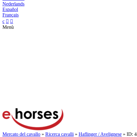
Nederlands
Español
Français
c


Menù
Mercato del cavallo
»
Ricerca cavalli
»
Haflinger / Avelignese
» ID: 