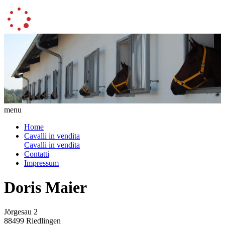
menu
Home
Cavalli in vendita
Cavalli in vendita
Contatti
Impressum
Doris Maier
Jörgesau 2
88499 Riedlingen